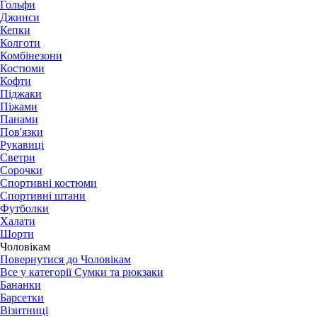
Гольфи
Джинси
Кепки
Колготи
Комбінезони
Костюми
Кофти
Піджаки
Піжами
Панами
Пов'язки
Рукавиці
Светри
Сорочки
Спортивні костюми
Спортивні штани
Футболки
Халати
Шорти
Чоловікам
Повернутися до Чоловікам
Все у категорії Сумки та рюкзаки
Бананки
Барсетки
Візитниці