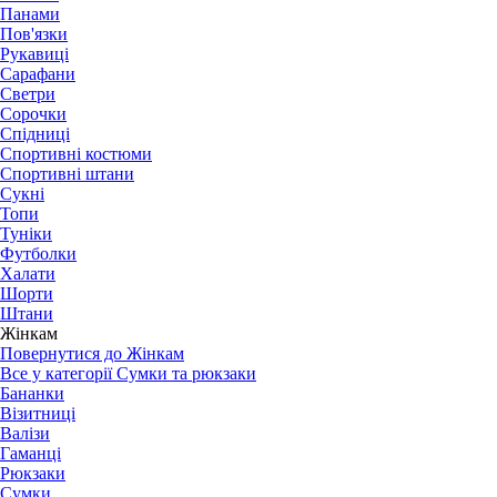
Панами
Пов'язки
Рукавиці
Сарафани
Светри
Сорочки
Спідниці
Спортивні костюми
Спортивні штани
Сукні
Топи
Туніки
Футболки
Халати
Шорти
Штани
Жінкам
Повернутися до Жінкам
Все у категорії Сумки та рюкзаки
Бананки
Візитниці
Валізи
Гаманці
Рюкзаки
Сумки