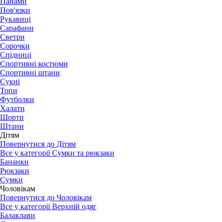
Панами
Пов'язки
Рукавиці
Сарафани
Светри
Сорочки
Спідниці
Спортивні костюми
Спортивні штани
Сукні
Топи
Футболки
Халати
Шорти
Штани
Дітям
Повернутися до Дітям
Все у категорії Сумки та рюкзаки
Бананки
Рюкзаки
Сумки
Чоловікам
Повернутися до Чоловікам
Все у категорії Верхній одяг
Балаклави