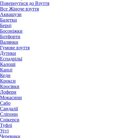
Повернутися до Взуття
Все Жіноче взуття
Аквашузи
Балетки
Берці
Босоніжки
Ботфорти
Валянки
Гумове взуття
Дутики
Еспадрільї
Калоші
Капці
Кеди
Крокси
Кросівки
Лофери
Мокасини
Сабо
Сандалії
Сліпони
Снікерси
Туфлі
Уггі
Черевики