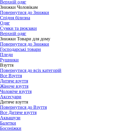
Верхній одяг
Знижки Чоловікам
Повернутися до Знижки
Спідня білизна
Одяг
Сумки та рюкзаки
Верхній одяг
Знижки Товари для дому
Повернутися до Знижки
Господарські товари
Пледи
Рушники
Взуття
Повернутися до всіх категорій
Все Взуття
Дитяче взуття
Жіноче взуття
Чоловіче взуття
Аксесуари
Дитяче взуття
Повернутися до Взуття
Все Дитяче взуття
Аквашузи
Балетки
Босоніжки