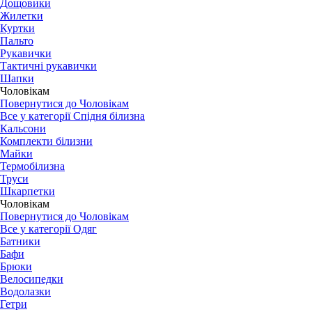
Дощовики
Жилетки
Куртки
Пальто
Рукавички
Тактичні рукавички
Шапки
Чоловікам
Повернутися до Чоловікам
Все у категорії Спідня білизна
Кальсони
Комплекти білизни
Майки
Термобілизна
Труси
Шкарпетки
Чоловікам
Повернутися до Чоловікам
Все у категорії Одяг
Батники
Бафи
Брюки
Велосипедки
Водолазки
Гетри