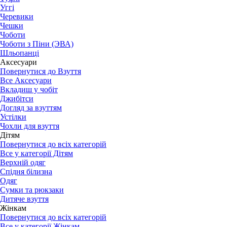
Уггі
Черевики
Чешки
Чоботи
Чоботи з Піни (ЭВА)
Шльопанці
Аксесуари
Повернутися до Взуття
Все Аксесуари
Вкладиш у чобіт
Джибітси
Догляд за взуттям
Устілки
Чохли для взуття
Дітям
Повернутися до всіх категорій
Все у категорії Дітям
Верхній одяг
Спідня білизна
Одяг
Сумки та рюкзаки
Дитяче взуття
Жінкам
Повернутися до всіх категорій
Все у категорії Жінкам