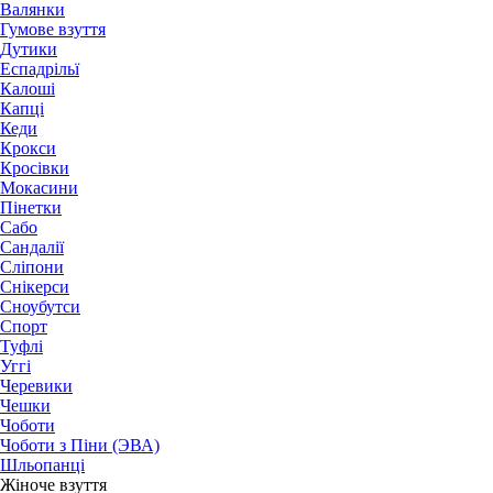
Валянки
Гумове взуття
Дутики
Еспадрільї
Калоші
Капці
Кеди
Крокси
Кросівки
Мокасини
Пінетки
Сабо
Сандалії
Сліпони
Снікерси
Сноубутси
Спорт
Туфлі
Уггі
Черевики
Чешки
Чоботи
Чоботи з Піни (ЭВА)
Шльопанці
Жіноче взуття