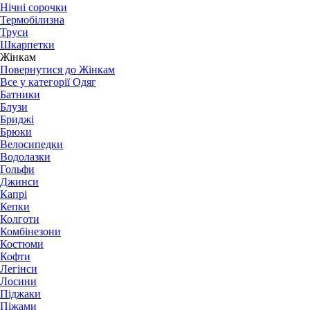
Нічні сорочки
Термобілизна
Труси
Шкарпетки
Жінкам
Повернутися до Жінкам
Все у категорії Одяг
Батники
Блузи
Бриджі
Брюки
Велосипедки
Водолазки
Гольфи
Джинси
Капрі
Кепки
Колготи
Комбінезони
Костюми
Кофти
Легінси
Лосини
Піджаки
Піжами