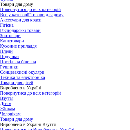
Товари для дому
Повернутися до всіх категорій
Все у категорії Товари для дому
Аксесуари для краси
Гігієна
Господарські товари
Зоотовари
Канцтовари
Кухонне приладдя
Пледи
Подушки
Постільна білизна
Рушники
Сонцезахисні окуляри
Техніка та електроніка
Товари для дітей
Вироблено в Україні
Повернутися до всіх категорій
Взуття
Дітям
Жінкам
Чоловікам
Товари для дому
Вироблено в Україні Взуття
Повернутися до Вироблено в Україні