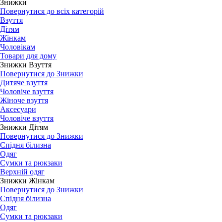
Знижки
Повернутися до всіх категорій
Взуття
Дітям
Жінкам
Чоловікам
Товари для дому
Знижки Взуття
Повернутися до Знижки
Дитяче взуття
Чоловіче взуття
Жіноче взуття
Аксесуари
Чоловіче взуття
Знижки Дітям
Повернутися до Знижки
Спідня білизна
Одяг
Сумки та рюкзаки
Верхній одяг
Знижки Жінкам
Повернутися до Знижки
Спідня білизна
Одяг
Сумки та рюкзаки