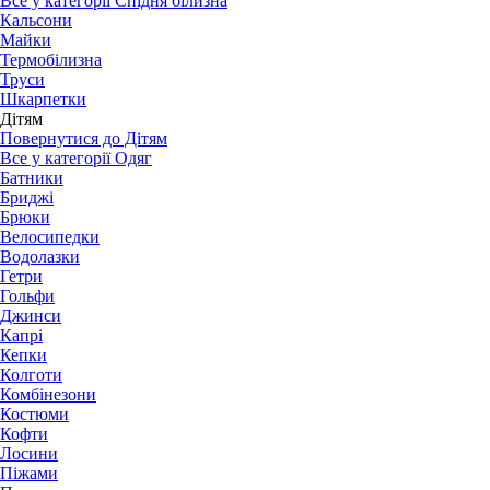
Все у категорії Спідня білизна
Кальсони
Майки
Термобілизна
Труси
Шкарпетки
Дітям
Повернутися до Дітям
Все у категорії Одяг
Батники
Бриджі
Брюки
Велосипедки
Водолазки
Гетри
Гольфи
Джинси
Капрі
Кепки
Колготи
Комбінезони
Костюми
Кофти
Лосини
Піжами