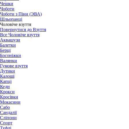
Чешки
Чоботи
Чоботи з Піни (ЭВА)
Шльопанці
Чоловіче взуття
Повернутися до Взуття
Все Чоловіче взуття
Аквашузи
Балетки
Берці
Босоніжки
Валянки
Гумове взуття
Дутики
Калоші
Капці
Кеди
Крокси
Кросівки
Мокасини
Сабо
Сандалії
Сліпони
Спорт
Туфлі