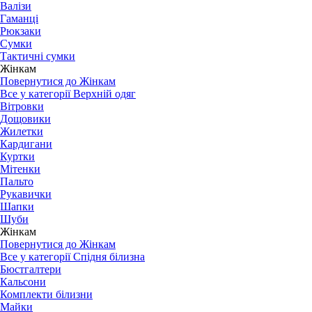
Валізи
Гаманці
Рюкзаки
Сумки
Тактичні сумки
Жінкам
Повернутися до Жінкам
Все у категорії Верхній одяг
Вітровки
Дощовики
Жилетки
Кардигани
Куртки
Мітенки
Пальто
Рукавички
Шапки
Шуби
Жінкам
Повернутися до Жінкам
Все у категорії Спідня білизна
Бюстгалтери
Кальсони
Комплекти білизни
Майки