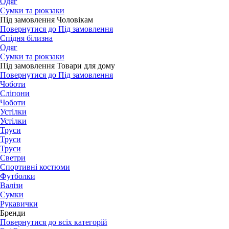
Одяг
Сумки та рюкзаки
Під замовлення Чоловікам
Повернутися до Під замовлення
Спідня білизна
Одяг
Сумки та рюкзаки
Під замовлення Товари для дому
Повернутися до Під замовлення
Чоботи
Сліпони
Чоботи
Устілки
Устілки
Труси
Труси
Труси
Светри
Спортивні костюми
Футболки
Валізи
Сумки
Рукавички
Бренди
Повернутися до всіх категорій