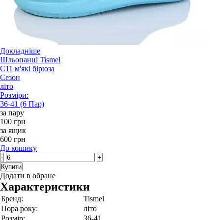
Докладніше
Шльопанці Tismel
C11 м'які бірюза
Сезон
літо
Розміри:
36-41 (6 Пар)
за пару
100 грн
за ящик
600 грн
До кошику
-
+
Купити
Додати в обране
Характеристики
Бренд:
Tismel
Пора року:
літо
Розмір:
36-41