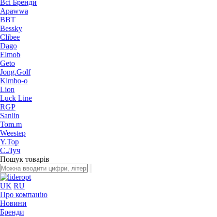
Всі Бренди
Apawwa
BBT
Bessky
Clibee
Dago
Elmob
Geto
Jong.Golf
Kimbo-o
Lion
Luck Line
RGP
Sanlin
Tom.m
Weestep
Y.Top
С.Луч
Пошук товарів
UK
RU
Про компанію
Новини
Бренди