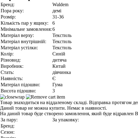
Бренд:
Waldem
Пора року:
демі
Розмір:
31-36
Кількість пар у ящику:
6
Мінімальне замовлення:
6
Матеріал верху:
Текстиль
Матеріал внутрішній:
Текстиль
Матеріал устілки:
Текстиль
Колір:
Синій
Різновид:
дитяча
Виробник:
Китай
Стать:
дівчинка
Наявність:
Є
Матеріал підошви:
Гума
Висота підошви:
3
Товар знаходиться на віддаленому складі. Відправка протягом де
Даний товар не можна купити. Немає в наявності.
На даний товар буде створено замовлення, який буде відравлен 
За пару:
За упаковку:
Бренд:
Сезон: