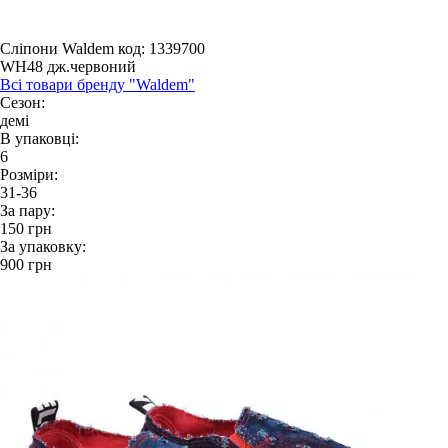
Сліпони Waldem
код: 1339700
WH48 дж.червоний
Всі товари бренду "Waldem"
Сезон:
демі
В упаковці:
6
Розміри:
31-36
За пару:
150
грн
За упаковку:
900
грн