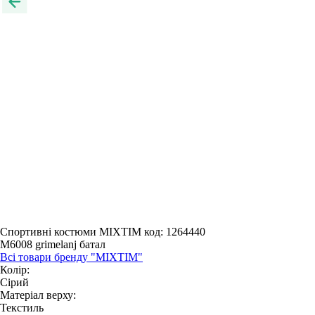
Спортивні костюми MIXTIM
код: 1264440
M6008 grimelanj батал
Всі товари бренду "MIXTIM"
Колір:
Сірий
Матеріал верху:
Текстиль