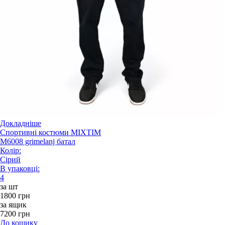
Докладніше
Спортивні костюми MIXTIM
M6008 grimelanj батал
Колір:
Сірий
В упаковці:
4
за шт
1800 грн
за ящик
7200 грн
До кошику