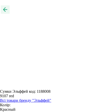
Сумки Эльффей
код: 1188008
9107 red
Всі товари бренду "Эльффей"
Колір:
Красный