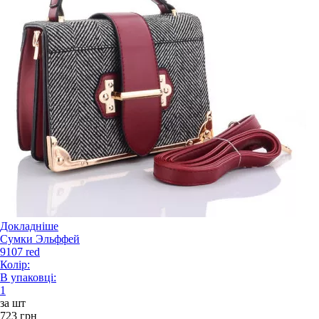
Докладніше
Сумки Эльффей
9107 red
Колір:
В упаковці:
1
за шт
723 грн