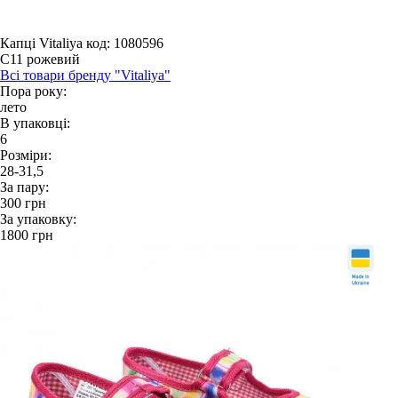
Капці Vitaliya
код: 1080596
С11 рожевий
Всі товари бренду "Vitaliya"
Пора року:
лето
В упаковці:
6
Розміри:
28-31,5
За пару:
300
грн
За упаковку:
1800
грн