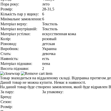
Пора року:
лето
Розмір:
28-31,5
Кількість пар у ящику:
6
Мінімальне замовлення:
6
Матеріал верху:
Текстиль
Матеріал внутрішній:
Текстиль
Матеріал устілки:
искусственная кожа
Колір:
розовый
Різновид:
детская
Виробник:
Украина
Стать:
девочка
Наявність:
есть
Матеріал підошви:
пена
Висота підошви:
2
Товар знаходиться на віддаленому складі. Відправка протягом де
Даний товар не можна купити. Немає в наявності.
На даний товар буде створено замовлення, який буде відравлен 
За пару:
За упаковку:
Бренд:
Сезон:
Розмір: