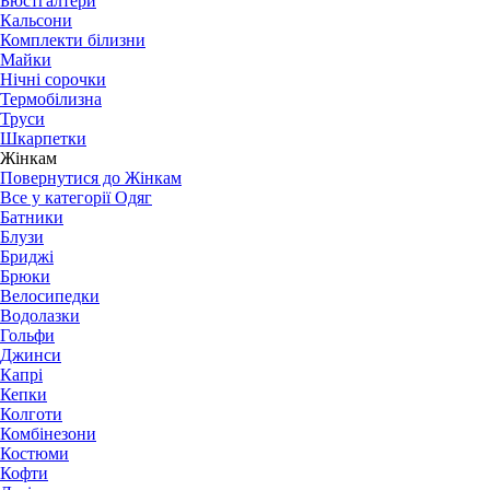
Бюстгалтери
Кальсони
Комплекти білизни
Майки
Нічні сорочки
Термобілизна
Труси
Шкарпетки
Жінкам
Повернутися до Жінкам
Все у категорії Одяг
Батники
Блузи
Бриджі
Брюки
Велосипедки
Водолазки
Гольфи
Джинси
Капрі
Кепки
Колготи
Комбінезони
Костюми
Кофти