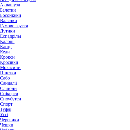
Аквашузи
Балетки
Босоніжки
Валянки
Гумове взуття
Дутики
Еспадрільї
Калоші
Капці
Кеди
Крокси
Кросівки
Мокасини
Пінетки
Сабо
Сандалії
Сліпони
Снікерси
Сноубутси
Спорт
Туфлі
Уггі
Черевики
Чешки