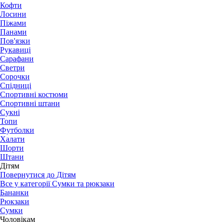
Кофти
Лосини
Піжами
Панами
Пов'язки
Рукавиці
Сарафани
Светри
Сорочки
Спідниці
Спортивні костюми
Спортивні штани
Сукні
Топи
Футболки
Халати
Шорти
Штани
Дітям
Повернутися до Дітям
Все у категорії Сумки та рюкзаки
Бананки
Рюкзаки
Сумки
Чоловікам