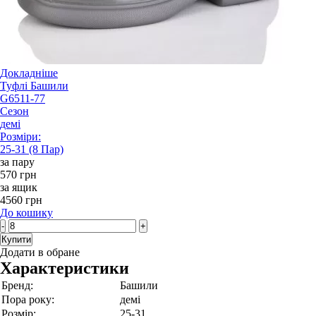
Докладніше
Туфлі Башили
G6511-77
Сезон
демі
Розміри:
25-31 (8 Пар)
за пару
570 грн
за ящик
4560 грн
До кошику
-
+
Купити
Додати в обране
Характеристики
Бренд:
Башили
Пора року:
демі
Розмір:
25-31