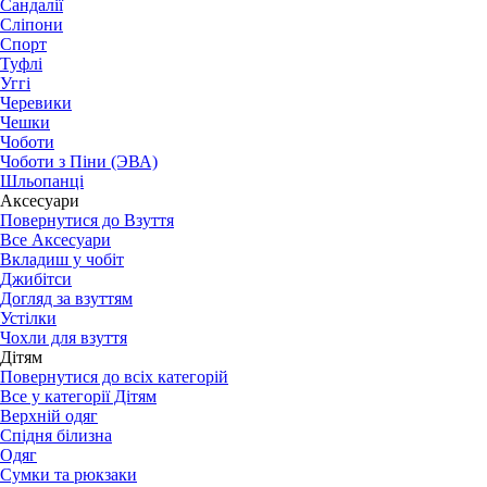
Сандалії
Сліпони
Спорт
Туфлі
Уггі
Черевики
Чешки
Чоботи
Чоботи з Піни (ЭВА)
Шльопанці
Аксесуари
Повернутися до Взуття
Все Аксесуари
Вкладиш у чобіт
Джибітси
Догляд за взуттям
Устілки
Чохли для взуття
Дітям
Повернутися до всіх категорій
Все у категорії Дітям
Верхній одяг
Спідня білизна
Одяг
Сумки та рюкзаки