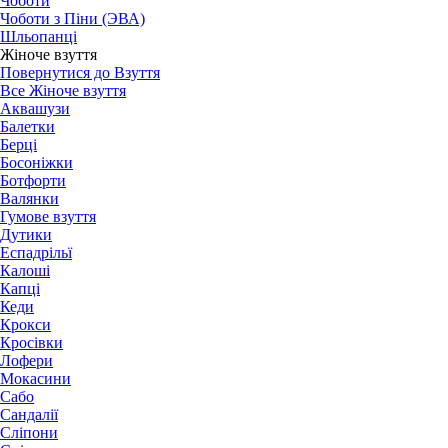
Чоботи
Чоботи з Піни (ЭВА)
Шльопанці
Жіноче взуття
Повернутися до Взуття
Все Жіноче взуття
Аквашузи
Балетки
Берці
Босоніжки
Ботфорти
Валянки
Гумове взуття
Дутики
Еспадрільї
Калоші
Капці
Кеди
Крокси
Кросівки
Лофери
Мокасини
Сабо
Сандалії
Сліпони