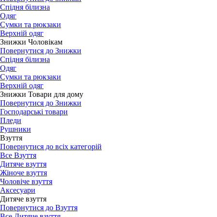
Спідня білизна
Одяг
Сумки та рюкзаки
Верхній одяг
Знижки Чоловікам
Повернутися до Знижки
Спідня білизна
Одяг
Сумки та рюкзаки
Верхній одяг
Знижки Товари для дому
Повернутися до Знижки
Господарські товари
Пледи
Рушники
Взуття
Повернутися до всіх категорій
Все Взуття
Дитяче взуття
Жіноче взуття
Чоловіче взуття
Аксесуари
Дитяче взуття
Повернутися до Взуття
Все Дитяче взуття