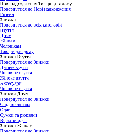
Нові надходження Товари для дому
Повернутися до Нові надходження
Гігієна
Знижки
Повернутися до всіх категорій
Взуття
Дітям
Жінкам
Чоловікам
Товари для дому
Знижки Взуття
Повернутися до Знижки
Дитяче взуття
Чоловіче взуття
Жіноче взуття
Аксесуари
Чоловіче взуття
Знижки Дітям
Повернутися до Знижки
Спідня білизна
Одяг
Сумки та рюкзаки
Верхній одяг
Знижки Жінкам
Повернутися до Знижки