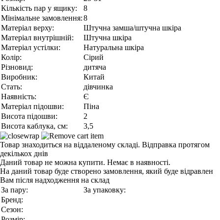
Кількість пар у ящику:
8
Мінімальне замовлення:
8
Матеріал верху:
Штучна замша/штучна шкіра
Матеріал внутрішній:
Штучна шкіра
Матеріал устілки:
Натуральна шкіра
Колір:
Сірий
Різновид:
дитяча
Виробник:
Китай
Стать:
дівчинка
Наявність:
Є
Матеріал підошви:
Піна
Висота підошви:
2
Висота каблука, см:
3,5
Товар знаходиться на віддаленому складі. Відправка протягом
декількох днів
Даний товар не можна купити. Немає в наявності.
На даний товар буде створено замовлення, який буде відравлен
Вам після надходження на склад
За пару:
За упаковку:
Бренд:
Сезон:
Розмір: