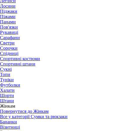
Легінси
Лосини
Піджаки
Піжами
Панами
Пов'язки
Рукавиці
Сарафани
Светри
Сорочки
Спідниці
Спортивні костюми
Спортивні штани
Сукні
Топи
Туніки
Футболки
Халати
Шорти
Штани
Жінкам
Повернутися до Жінкам
Все у категорії Сумки та рюкзаки
Бананки
Візитниці