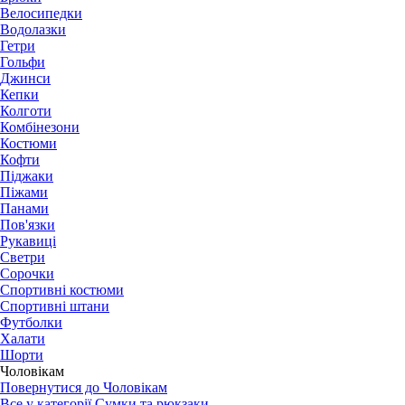
Велосипедки
Водолазки
Гетри
Гольфи
Джинси
Кепки
Колготи
Комбінезони
Костюми
Кофти
Піджаки
Піжами
Панами
Пов'язки
Рукавиці
Светри
Сорочки
Спортивні костюми
Спортивні штани
Футболки
Халати
Шорти
Чоловікам
Повернутися до Чоловікам
Все у категорії Сумки та рюкзаки