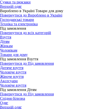
Сумки та рюкзаки
Верхній одяг
Вироблено в Україні Товари для дому
Повернутися до Вироблено в Україні
Господарські товари
Техніка та електроніка
Під замовлення
Повернутися до всіх категорій
Взуття
Дітям
Жінкам
Чоловікам
Товари для дому
Під замовлення Взуття
Повернутися до Під замовлення
Дитяче взуття
Чоловіче взуття
Жіноче взуття
Аксесуари
Чоловіче взуття
Під замовлення Дітям
Повернутися до Під замовлення
Спідня білизна
Одяг
Верхній одяг