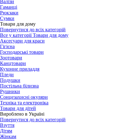
Валізи
Гаманці
Рюкзаки
Сумки
Товари для дому
Повернутися до всіх категорій
Все у категорії Товари для дому
Аксесуари для краси
Гігієна
Господарські товари
Зоотовари
Канцтовари
Кухонне приладдя
Пледи
Подушки
Постільна білизна
Рушники
Сонцезахисні окуляри
Техніка та електроніка
Товари для дітей
Вироблено в Україні
Повернутися до всіх категорій
Взуття
Дітям
Жінкам