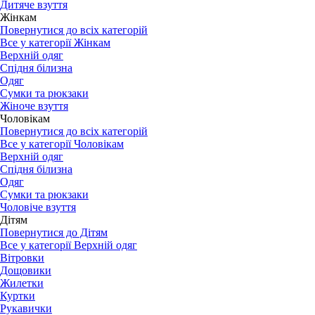
Дитяче взуття
Жінкам
Повернутися до всіх категорій
Все у категорії Жінкам
Верхній одяг
Спідня білизна
Одяг
Сумки та рюкзаки
Жіноче взуття
Чоловікам
Повернутися до всіх категорій
Все у категорії Чоловікам
Верхній одяг
Спідня білизна
Одяг
Сумки та рюкзаки
Чоловіче взуття
Дітям
Повернутися до Дітям
Все у категорії Верхній одяг
Вітровки
Дощовики
Жилетки
Куртки
Рукавички