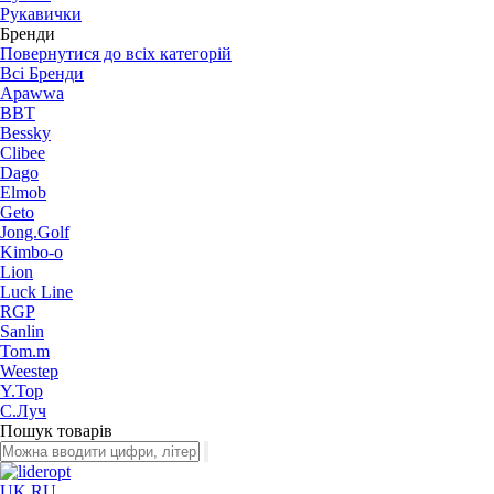
Рукавички
Бренди
Повернутися до всіх категорій
Всі Бренди
Apawwa
BBT
Bessky
Clibee
Dago
Elmob
Geto
Jong.Golf
Kimbo-o
Lion
Luck Line
RGP
Sanlin
Tom.m
Weestep
Y.Top
С.Луч
Пошук товарів
UK
RU