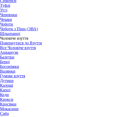
Снікерси
Туфлі
Уггі
Черевики
Чешки
Чоботи
Чоботи з Піни (ЭВА)
Шльопанці
Чоловіче взуття
Повернутися до Взуття
Все Чоловіче взуття
Аквашузи
Балетки
Берці
Босоніжки
Валянки
Гумове взуття
Дутики
Калоші
Капці
Кеди
Крокси
Кросівки
Мокасини
Сабо