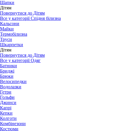
Шапки
Дітям
Повернутися до Дітям
Все у категорії Спідня білизна
Кальсони
Майки
Термобілизна
Труси
Шкарпетки
Дітям
Повернутися до Дітям
Все у категорії Одяг
Батники
Бриджі
Брюки
Велосипедки
Водолазки
Гетри
Гольфи
Джинси
Капрі
Кепки
Колготи
Комбінезони
Костюми