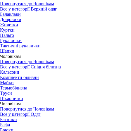
Повернутися до Чоловікам
Все у категорії Верхній одяг
Балаклави
Дощовики
Жилетки
Куртки
Пальто
Рукавички
Тактичні рукавички
Шапки
Чоловікам
Повернутися до Чоловікам
Все у категорії Спідня білизна
Кальсони
Комплекти білизни
Майки
Термобілизна
Труси
Шкарпетки
Чоловікам
Повернутися до Чоловікам
Все у категорії Одяг
Батники
Бафи
Брюки