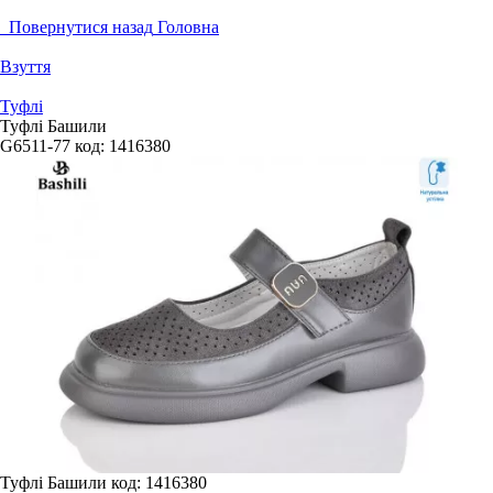
Повернутися назад
Головна
Взуття
Туфлі
Туфлі Башили
G6511-77
код:
1416380
Туфлі Башили
код: 1416380