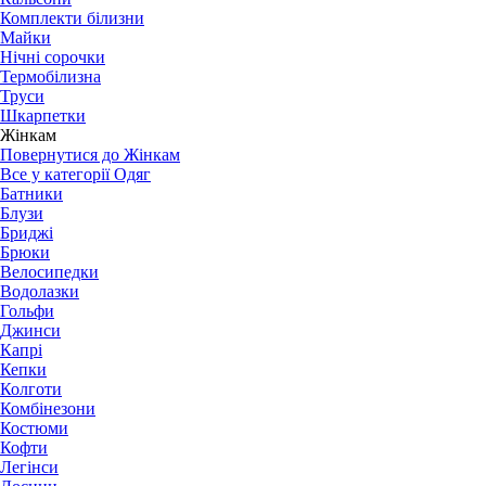
Комплекти білизни
Майки
Нічні сорочки
Термобілизна
Труси
Шкарпетки
Жінкам
Повернутися до Жінкам
Все у категорії Одяг
Батники
Блузи
Бриджі
Брюки
Велосипедки
Водолазки
Гольфи
Джинси
Капрі
Кепки
Колготи
Комбінезони
Костюми
Кофти
Легінси