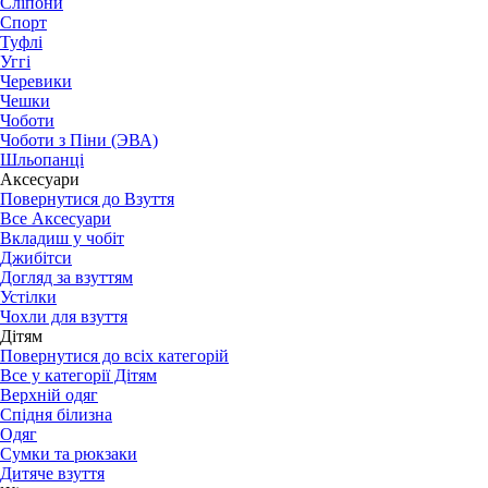
Сліпони
Спорт
Туфлі
Уггі
Черевики
Чешки
Чоботи
Чоботи з Піни (ЭВА)
Шльопанці
Аксесуари
Повернутися до Взуття
Все Аксесуари
Вкладиш у чобіт
Джибітси
Догляд за взуттям
Устілки
Чохли для взуття
Дітям
Повернутися до всіх категорій
Все у категорії Дітям
Верхній одяг
Спідня білизна
Одяг
Сумки та рюкзаки
Дитяче взуття