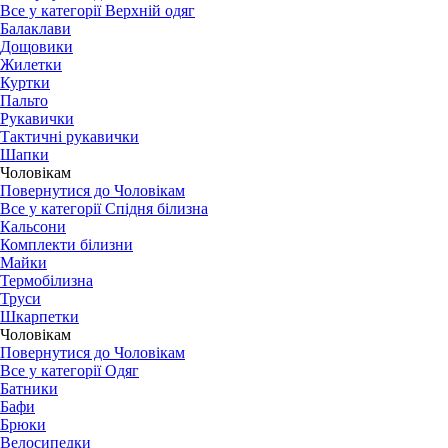
Все у категорії Верхній одяг
Балаклави
Дощовики
Жилетки
Куртки
Пальто
Рукавички
Тактичні рукавички
Шапки
Чоловікам
Повернутися до Чоловікам
Все у категорії Спідня білизна
Кальсони
Комплекти білизни
Майки
Термобілизна
Труси
Шкарпетки
Чоловікам
Повернутися до Чоловікам
Все у категорії Одяг
Батники
Бафи
Брюки
Велосипедки