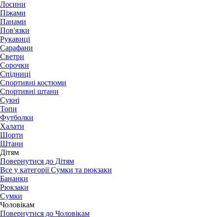
Лосини
Піжами
Панами
Пов'язки
Рукавиці
Сарафани
Светри
Сорочки
Спідниці
Спортивні костюми
Спортивні штани
Сукні
Топи
Футболки
Халати
Шорти
Штани
Дітям
Повернутися до Дітям
Все у категорії Сумки та рюкзаки
Бананки
Рюкзаки
Сумки
Чоловікам
Повернутися до Чоловікам