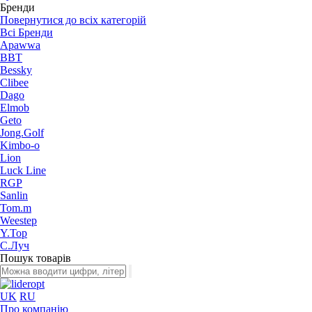
Бренди
Повернутися до всіх категорій
Всі Бренди
Apawwa
BBT
Bessky
Clibee
Dago
Elmob
Geto
Jong.Golf
Kimbo-o
Lion
Luck Line
RGP
Sanlin
Tom.m
Weestep
Y.Top
С.Луч
Пошук товарів
UK
RU
Про компанію