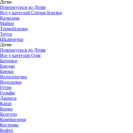
Дітям
Повернутися до Дітям
Все у категорії Спідня білизна
Кальсони
Майки
Термобілизна
Труси
Шкарпетки
Дітям
Повернутися до Дітям
Все у категорії Одяг
Батники
Бриджі
Брюки
Велосипедки
Водолазки
Гетри
Гольфи
Джинси
Капрі
Кепки
Колготи
Комбінезони
Костюми
Кофти