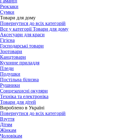
Гаманці
Рюкзаки
Сумки
Товари для дому
Повернутися до всіх категорій
Все у категорії Товари для дому
Аксесуари для краси
Гігієна
Господарські товари
Зоотовари
Канцтовари
Кухонне приладдя
Пледи
Подушки
Постільна білизна
Рушники
Сонцезахисні окуляри
Техніка та електроніка
Товари для дітей
Вироблено в Україні
Повернутися до всіх категорій
Взуття
Дітям
Жінкам
Чоловікам