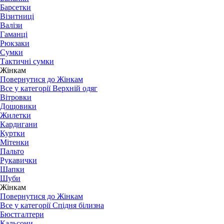
Барсетки
Візитниці
Валізи
Гаманці
Рюкзаки
Сумки
Тактичні сумки
Жінкам
Повернутися до Жінкам
Все у категорії Верхній одяг
Вітровки
Дощовики
Жилетки
Кардигани
Куртки
Мітенки
Пальто
Рукавички
Шапки
Шуби
Жінкам
Повернутися до Жінкам
Все у категорії Спідня білизна
Бюстгалтери
Кальсони