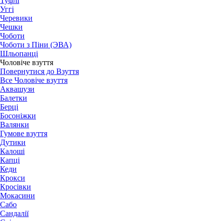
Туфлі
Уггі
Черевики
Чешки
Чоботи
Чоботи з Піни (ЭВА)
Шльопанці
Чоловіче взуття
Повернутися до Взуття
Все Чоловіче взуття
Аквашузи
Балетки
Берці
Босоніжки
Валянки
Гумове взуття
Дутики
Калоші
Капці
Кеди
Крокси
Кросівки
Мокасини
Сабо
Сандалії