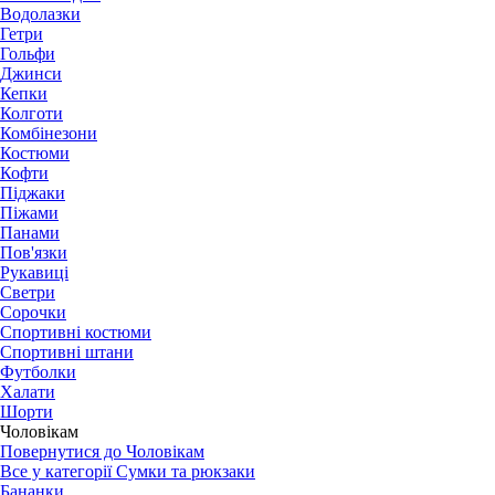
Водолазки
Гетри
Гольфи
Джинси
Кепки
Колготи
Комбінезони
Костюми
Кофти
Піджаки
Піжами
Панами
Пов'язки
Рукавиці
Светри
Сорочки
Спортивні костюми
Спортивні штани
Футболки
Халати
Шорти
Чоловікам
Повернутися до Чоловікам
Все у категорії Сумки та рюкзаки
Бананки