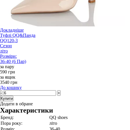
Докладніше
Туфлі QQ&Панда
QQ120-3
Сезон
літо
Розміри:
36-40 (6 Пар)
за пару
590 грн
за ящик
3540 грн
До кошику
-
+
Купити
Додати в обране
Характеристики
Бренд:
QQ shoes
Пора року:
літо
Розмір:
36-40