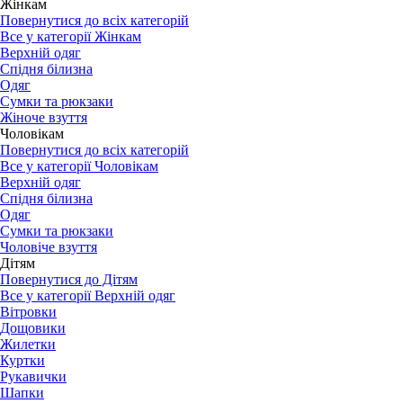
Жінкам
Повернутися до всіх категорій
Все у категорії Жінкам
Верхній одяг
Спідня білизна
Одяг
Сумки та рюкзаки
Жіноче взуття
Чоловікам
Повернутися до всіх категорій
Все у категорії Чоловікам
Верхній одяг
Спідня білизна
Одяг
Сумки та рюкзаки
Чоловіче взуття
Дітям
Повернутися до Дітям
Все у категорії Верхній одяг
Вітровки
Дощовики
Жилетки
Куртки
Рукавички
Шапки