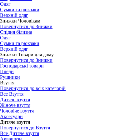
Одяг
Сумки та рюкзаки
Верхній одяг
Знижки Чоловікам
Повернутися до Знижки
Спідня білизна
Одяг
Сумки та рюкзаки
Верхній одяг
Знижки Товари для дому
Повернутися до Знижки
Господарські товари
Пледи
Рушники
Взуття
Повернутися до всіх категорій
Все Взуття
Дитяче взуття
Жіноче взуття
Чоловіче взуття
Аксесуари
Дитяче взуття
Повернутися до Взуття
Все Дитяче взуття
Аквашузи