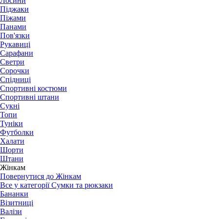
Лосини
Піджаки
Піжами
Панами
Пов'язки
Рукавиці
Сарафани
Светри
Сорочки
Спідниці
Спортивні костюми
Спортивні штани
Сукні
Топи
Туніки
Футболки
Халати
Шорти
Штани
Жінкам
Повернутися до Жінкам
Все у категорії Сумки та рюкзаки
Бананки
Візитниці
Валізи