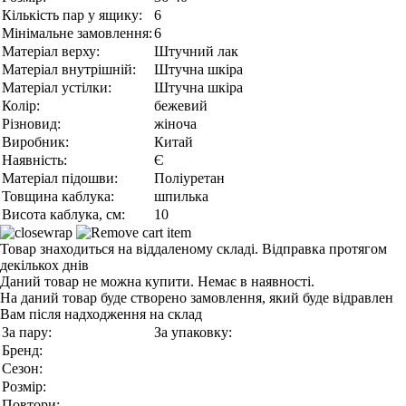
Кількість пар у ящику:
6
Мінімальне замовлення:
6
Матеріал верху:
Штучний лак
Матеріал внутрішній:
Штучна шкіра
Матеріал устілки:
Штучна шкіра
Колір:
бежевий
Різновид:
жіноча
Виробник:
Китай
Наявність:
Є
Матеріал підошви:
Поліуретан
Товщина каблука:
шпилька
Висота каблука, см:
10
Товар знаходиться на віддаленому складі. Відправка протягом
декількох днів
Даний товар не можна купити. Немає в наявності.
На даний товар буде створено замовлення, який буде відравлен
Вам після надходження на склад
За пару:
За упаковку:
Бренд:
Сезон:
Розмір:
Повтори: