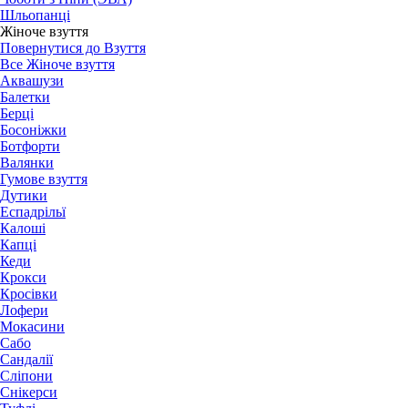
Шльопанці
Жіноче взуття
Повернутися до Взуття
Все Жіноче взуття
Аквашузи
Балетки
Берці
Босоніжки
Ботфорти
Валянки
Гумове взуття
Дутики
Еспадрільї
Калоші
Капці
Кеди
Крокси
Кросівки
Лофери
Мокасини
Сабо
Сандалії
Сліпони
Снікерси