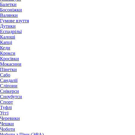
Балетки
Босоніжки
Валянки
Гумове взуття
Дутики
Еспадрільї
Калоші
Капці
Кеди
Крокси
Кросівки
Мокасини
Пінетки
Сабо
Сандалії
Сліпони
Снікерси
Сноубутси
Спорт
Туфлі
Уггі
Черевики
Чешки
Чоботи
Чоботи з Піни (ЭВА)