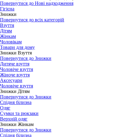
Повернутися до Нові надходження
Гігієна
Знижки
Повернутися до всіх категорій
Взуття
Дітям
Жінкам
Чоловікам
Товари для дому
Знижки Взуття
Повернутися до Знижки
Дитяче взуття
Чоловіче взуття
Жіноче взуття
Аксесуари
Чоловіче взуття
Знижки Дітям
Повернутися до Знижки
Спідня білизна
Одяг
Сумки та рюкзаки
Верхній одяг
Знижки Жінкам
Повернутися до Знижки
Спідня білизна