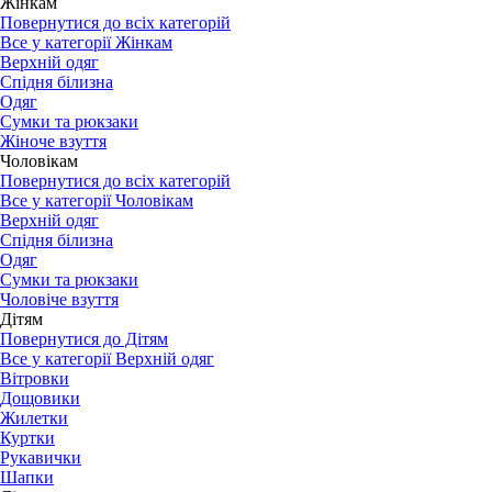
Жінкам
Повернутися до всіх категорій
Все у категорії Жінкам
Верхній одяг
Спідня білизна
Одяг
Сумки та рюкзаки
Жіноче взуття
Чоловікам
Повернутися до всіх категорій
Все у категорії Чоловікам
Верхній одяг
Спідня білизна
Одяг
Сумки та рюкзаки
Чоловіче взуття
Дітям
Повернутися до Дітям
Все у категорії Верхній одяг
Вітровки
Дощовики
Жилетки
Куртки
Рукавички
Шапки