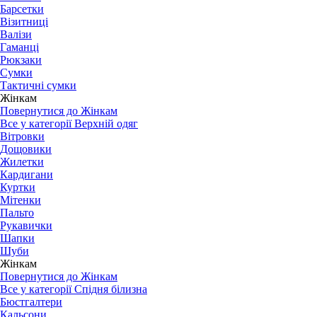
Барсетки
Візитниці
Валізи
Гаманці
Рюкзаки
Сумки
Тактичні сумки
Жінкам
Повернутися до Жінкам
Все у категорії Верхній одяг
Вітровки
Дощовики
Жилетки
Кардигани
Куртки
Мітенки
Пальто
Рукавички
Шапки
Шуби
Жінкам
Повернутися до Жінкам
Все у категорії Спідня білизна
Бюстгалтери
Кальсони