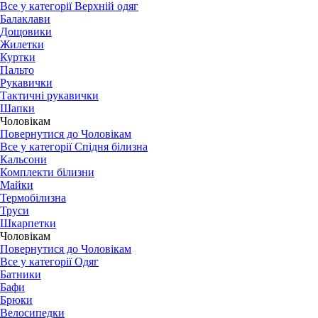
Все у категорії Верхній одяг
Балаклави
Дощовики
Жилетки
Куртки
Пальто
Рукавички
Тактичні рукавички
Шапки
Чоловікам
Повернутися до Чоловікам
Все у категорії Спідня білизна
Кальсони
Комплекти білизни
Майки
Термобілизна
Труси
Шкарпетки
Чоловікам
Повернутися до Чоловікам
Все у категорії Одяг
Батники
Бафи
Брюки
Велосипедки