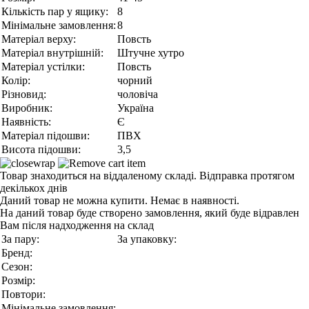
Кількість пар у ящику:
8
Мінімальне замовлення:
8
Матеріал верху:
Повсть
Матеріал внутрішній:
Штучне хутро
Матеріал устілки:
Повсть
Колір:
чорний
Різновид:
чоловіча
Виробник:
Україна
Наявність:
Є
Матеріал підошви:
ПВХ
Висота підошви:
3,5
Товар знаходиться на віддаленому складі. Відправка протягом
декількох днів
Даний товар не можна купити. Немає в наявності.
На даний товар буде створено замовлення, який буде відравлен
Вам після надходження на склад
За пару:
За упаковку:
Бренд:
Сезон:
Розмір:
Повтори:
Мінімальне замовлення: