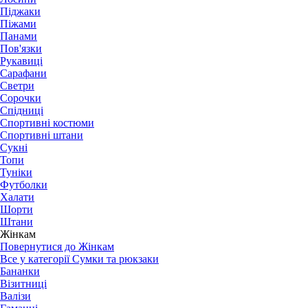
Піджаки
Піжами
Панами
Пов'язки
Рукавиці
Сарафани
Светри
Сорочки
Спідниці
Спортивні костюми
Спортивні штани
Сукні
Топи
Туніки
Футболки
Халати
Шорти
Штани
Жінкам
Повернутися до Жінкам
Все у категорії Сумки та рюкзаки
Бананки
Візитниці
Валізи