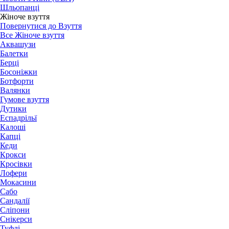
Шльопанці
Жіноче взуття
Повернутися до Взуття
Все Жіноче взуття
Аквашузи
Балетки
Берці
Босоніжки
Ботфорти
Валянки
Гумове взуття
Дутики
Еспадрільї
Калоші
Капці
Кеди
Крокси
Кросівки
Лофери
Мокасини
Сабо
Сандалії
Сліпони
Снікерси
Туфлі