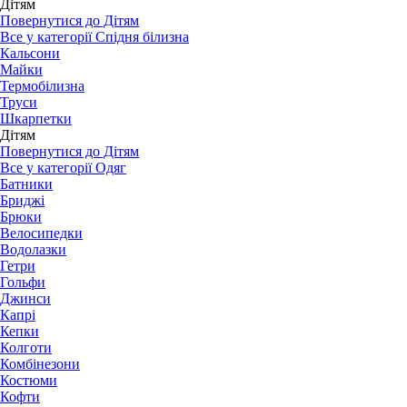
Дітям
Повернутися до Дітям
Все у категорії Спідня білизна
Кальсони
Майки
Термобілизна
Труси
Шкарпетки
Дітям
Повернутися до Дітям
Все у категорії Одяг
Батники
Бриджі
Брюки
Велосипедки
Водолазки
Гетри
Гольфи
Джинси
Капрі
Кепки
Колготи
Комбінезони
Костюми
Кофти