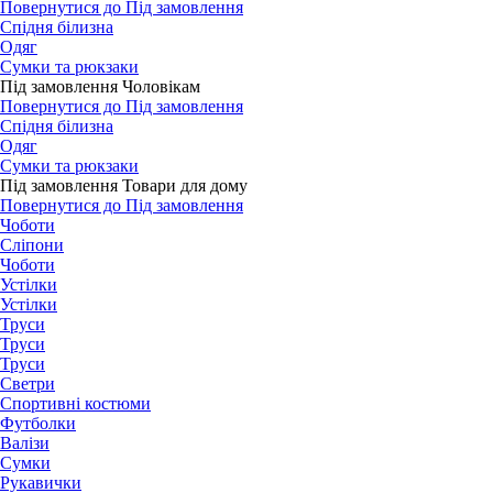
Повернутися до Під замовлення
Спідня білизна
Одяг
Сумки та рюкзаки
Під замовлення Чоловікам
Повернутися до Під замовлення
Спідня білизна
Одяг
Сумки та рюкзаки
Під замовлення Товари для дому
Повернутися до Під замовлення
Чоботи
Сліпони
Чоботи
Устілки
Устілки
Труси
Труси
Труси
Светри
Спортивні костюми
Футболки
Валізи
Сумки
Рукавички