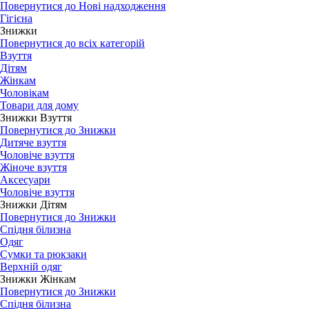
Повернутися до Нові надходження
Гігієна
Знижки
Повернутися до всіх категорій
Взуття
Дітям
Жінкам
Чоловікам
Товари для дому
Знижки Взуття
Повернутися до Знижки
Дитяче взуття
Чоловіче взуття
Жіноче взуття
Аксесуари
Чоловіче взуття
Знижки Дітям
Повернутися до Знижки
Спідня білизна
Одяг
Сумки та рюкзаки
Верхній одяг
Знижки Жінкам
Повернутися до Знижки
Спідня білизна