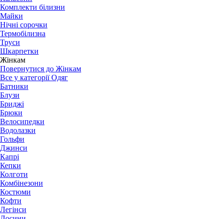
Комплекти білизни
Майки
Нічні сорочки
Термобілизна
Труси
Шкарпетки
Жінкам
Повернутися до Жінкам
Все у категорії Одяг
Батники
Блузи
Бриджі
Брюки
Велосипедки
Водолазки
Гольфи
Джинси
Капрі
Кепки
Колготи
Комбінезони
Костюми
Кофти
Легінси
Лосини