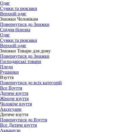
Одяг
Сумки та рюкзаки
Верхній одяг
Знижки Чоловікам
Повернутися до Знижки
Спідня білизна
Одяг
Сумки та рюкзаки
Верхній одяг
Знижки Товари для дому
Повернутися до Знижки
Господарські товари
Пледи
Рушники
Взуття
Повернутися до всіх категорій
Все Взуття
Дитяче взуття
Жіноче взуття
Чоловіче взуття
Аксесуари
Дитяче взуття
Повернутися до Взуття
Все Дитяче взуття
Аквашузи