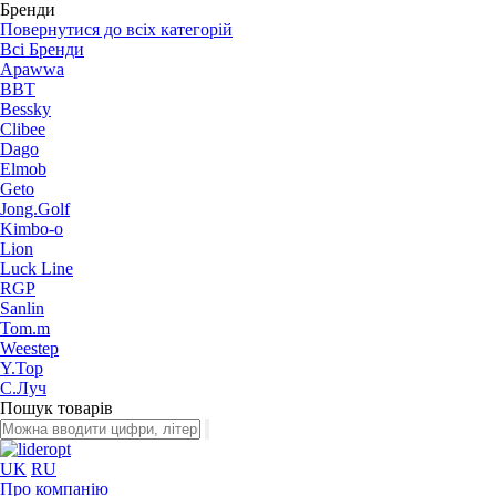
Бренди
Повернутися до всіх категорій
Всі Бренди
Apawwa
BBT
Bessky
Clibee
Dago
Elmob
Geto
Jong.Golf
Kimbo-o
Lion
Luck Line
RGP
Sanlin
Tom.m
Weestep
Y.Top
С.Луч
Пошук товарів
UK
RU
Про компанію