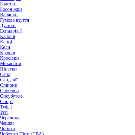
Балетки
Босоніжки
Валянки
Гумове взуття
Дутики
Еспадрільї
Калоші
Капці
Кеди
Крокси
Кросівки
Мокасини
Пінетки
Сабо
Сандалії
Сліпони
Снікерси
Сноубутси
Спорт
Туфлі
Уггі
Черевики
Чешки
Чоботи
Чоботи з Піни (ЭВА)