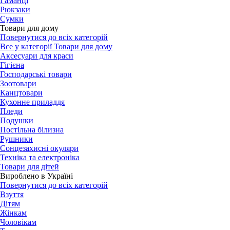
Гаманці
Рюкзаки
Сумки
Товари для дому
Повернутися до всіх категорій
Все у категорії Товари для дому
Аксесуари для краси
Гігієна
Господарські товари
Зоотовари
Канцтовари
Кухонне приладдя
Пледи
Подушки
Постільна білизна
Рушники
Сонцезахисні окуляри
Техніка та електроніка
Товари для дітей
Вироблено в Україні
Повернутися до всіх категорій
Взуття
Дітям
Жінкам
Чоловікам