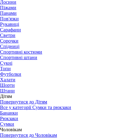
Лосини
Піжами
Панами
Пов'язки
Рукавиці
Сарафани
Светри
Сорочки
Спідниці
Спортивні костюми
Спортивні штани
Сукні
Топи
Футболки
Халати
Шорти
Штани
Дітям
Повернутися до Дітям
Все у категорії Сумки та рюкзаки
Бананки
Рюкзаки
Сумки
Чоловікам
Повернутися до Чоловікам