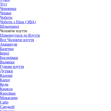
Уггі
Черевики
Чешки
Чоботи
Чоботи з Піни (ЭВА)
Шльопанці
Чоловіче взуття
Повернутися до Взуття
Все Чоловіче взуття
Аквашузи
Балетки
Берці
Босоніжки
Валянки
Гумове взуття
Дутики
Калоші
Капці
Кеди
Крокси
Кросівки
Мокасини
Сабо
Сандалії