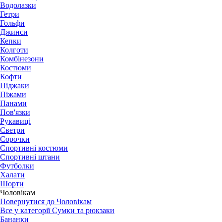
Водолазки
Гетри
Гольфи
Джинси
Кепки
Колготи
Комбінезони
Костюми
Кофти
Піджаки
Піжами
Панами
Пов'язки
Рукавиці
Светри
Сорочки
Спортивні костюми
Спортивні штани
Футболки
Халати
Шорти
Чоловікам
Повернутися до Чоловікам
Все у категорії Сумки та рюкзаки
Бананки