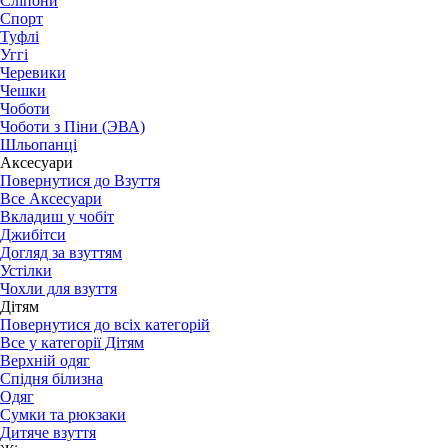
Сліпони
Спорт
Туфлі
Уггі
Черевики
Чешки
Чоботи
Чоботи з Піни (ЭВА)
Шльопанці
Аксесуари
Повернутися до Взуття
Все Аксесуари
Вкладиш у чобіт
Джибітси
Догляд за взуттям
Устілки
Чохли для взуття
Дітям
Повернутися до всіх категорій
Все у категорії Дітям
Верхній одяг
Спідня білизна
Одяг
Сумки та рюкзаки
Дитяче взуття