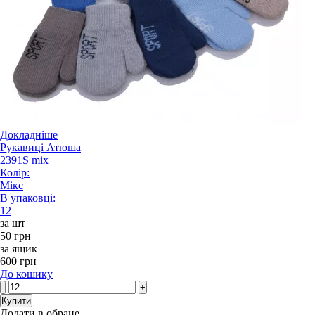
Докладніше
Рукавиці Атюша
2391S mix
Колір:
Мікс
В упаковці:
12
за шт
50 грн
за ящик
600 грн
До кошику
-
+
Купити
Додати в обране