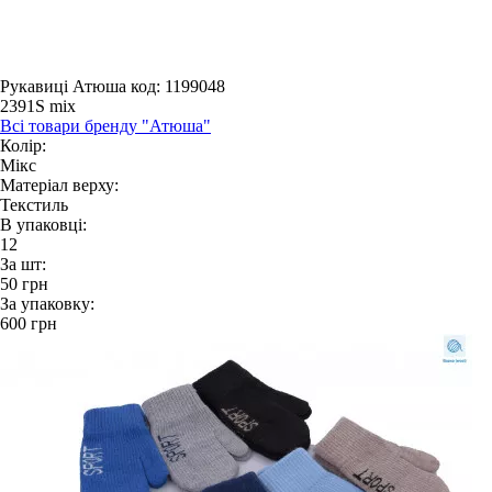
Рукавиці Атюша
код: 1199048
2391S mix
Всі товари бренду "Атюша"
Колір:
Мікс
Матеріал верху:
Текстиль
В упаковці:
12
За шт:
50
грн
За упаковку:
600
грн