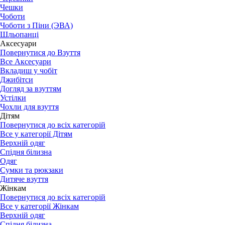
Чешки
Чоботи
Чоботи з Піни (ЭВА)
Шльопанці
Аксесуари
Повернутися до Взуття
Все Аксесуари
Вкладиш у чобіт
Джибітси
Догляд за взуттям
Устілки
Чохли для взуття
Дітям
Повернутися до всіх категорій
Все у категорії Дітям
Верхній одяг
Спідня білизна
Одяг
Сумки та рюкзаки
Дитяче взуття
Жінкам
Повернутися до всіх категорій
Все у категорії Жінкам
Верхній одяг
Спідня білизна