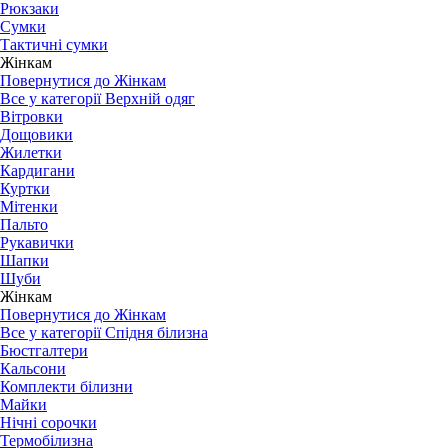
Рюкзаки
Сумки
Тактичні сумки
Жінкам
Повернутися до Жінкам
Все у категорії Верхній одяг
Вітровки
Дощовики
Жилетки
Кардигани
Куртки
Мітенки
Пальто
Рукавички
Шапки
Шуби
Жінкам
Повернутися до Жінкам
Все у категорії Спідня білизна
Бюстгалтери
Кальсони
Комплекти білизни
Майки
Нічні сорочки
Термобілизна