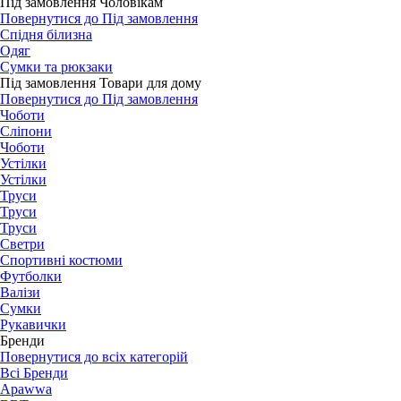
Під замовлення Чоловікам
Повернутися до Під замовлення
Спідня білизна
Одяг
Сумки та рюкзаки
Під замовлення Товари для дому
Повернутися до Під замовлення
Чоботи
Сліпони
Чоботи
Устілки
Устілки
Труси
Труси
Труси
Светри
Спортивні костюми
Футболки
Валізи
Сумки
Рукавички
Бренди
Повернутися до всіх категорій
Всі Бренди
Apawwa