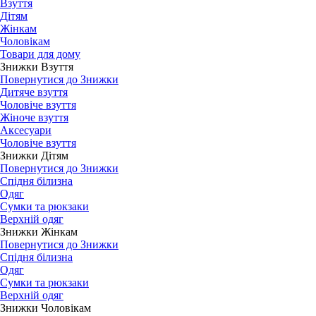
Взуття
Дітям
Жінкам
Чоловікам
Товари для дому
Знижки Взуття
Повернутися до Знижки
Дитяче взуття
Чоловіче взуття
Жіноче взуття
Аксесуари
Чоловіче взуття
Знижки Дітям
Повернутися до Знижки
Спідня білизна
Одяг
Сумки та рюкзаки
Верхній одяг
Знижки Жінкам
Повернутися до Знижки
Спідня білизна
Одяг
Сумки та рюкзаки
Верхній одяг
Знижки Чоловікам