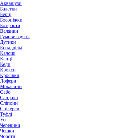
Аквашузи
Балетки
Берці
Босоніжки
Ботфорти
Валянки
Гумове взуття
Дутики
Еспадрільї
Калоші
Капці
Кеди
Крокси
Кросівки
Лофери
Мокасини
Сабо
Сандалії
Сліпони
Снікерси
Туфлі
Уггі
Черевики
Чешки
Чоботи