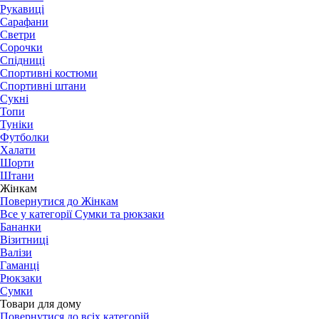
Рукавиці
Сарафани
Светри
Сорочки
Спідниці
Спортивні костюми
Спортивні штани
Сукні
Топи
Туніки
Футболки
Халати
Шорти
Штани
Жінкам
Повернутися до Жінкам
Все у категорії Сумки та рюкзаки
Бананки
Візитниці
Валізи
Гаманці
Рюкзаки
Сумки
Товари для дому
Повернутися до всіх категорій