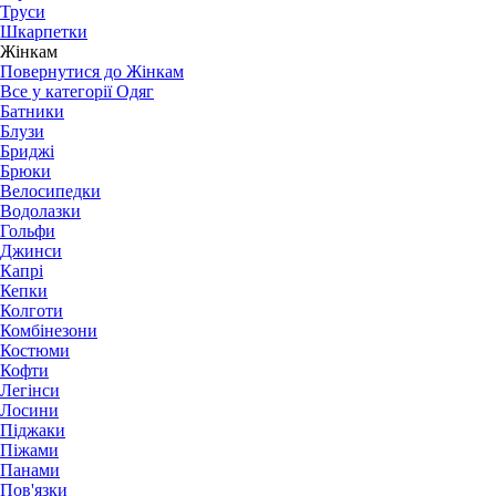
Труси
Шкарпетки
Жінкам
Повернутися до Жінкам
Все у категорії Одяг
Батники
Блузи
Бриджі
Брюки
Велосипедки
Водолазки
Гольфи
Джинси
Капрі
Кепки
Колготи
Комбінезони
Костюми
Кофти
Легінси
Лосини
Піджаки
Піжами
Панами
Пов'язки