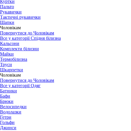
Куртки
Пальто
Рукавички
Тактичні рукавички
Шапки
Чоловікам
Повернутися до Чоловікам
Все у категорії Спідня білизна
Кальсони
Комплекти білизни
Майки
Термобілизна
Труси
Шкарпетки
Чоловікам
Повернутися до Чоловікам
Все у категорії Одяг
Батники
Бафи
Брюки
Велосипедки
Водолазки
Гетри
Гольфи
Джинси