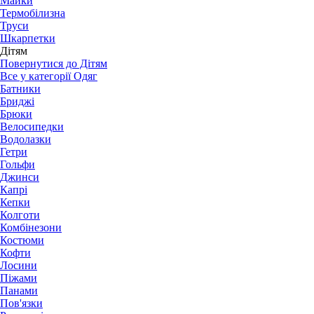
Майки
Термобілизна
Труси
Шкарпетки
Дітям
Повернутися до Дітям
Все у категорії Одяг
Батники
Бриджі
Брюки
Велосипедки
Водолазки
Гетри
Гольфи
Джинси
Капрі
Кепки
Колготи
Комбінезони
Костюми
Кофти
Лосини
Піжами
Панами
Пов'язки