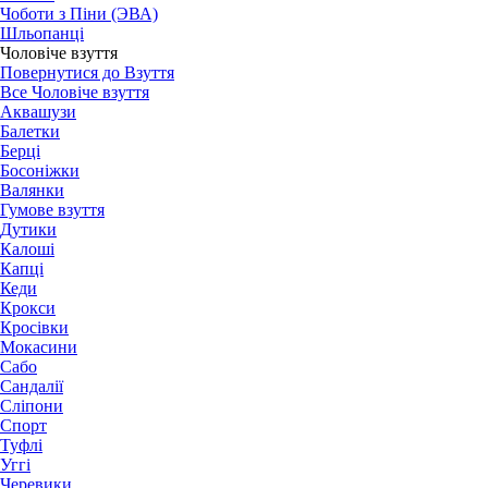
Чоботи з Піни (ЭВА)
Шльопанці
Чоловіче взуття
Повернутися до Взуття
Все Чоловіче взуття
Аквашузи
Балетки
Берці
Босоніжки
Валянки
Гумове взуття
Дутики
Калоші
Капці
Кеди
Крокси
Кросівки
Мокасини
Сабо
Сандалії
Сліпони
Спорт
Туфлі
Уггі
Черевики