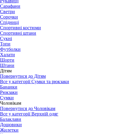
Рукавиці
Сарафани
Светри
Сорочки
Спідниці
Спортивні костюми
Спортивні штани
Сукні
Топи
Футболки
Халати
Шорти
Штани
Дітям
Повернутися до Дітям
Все у категорії Сумки та рюкзаки
Бананки
Рюкзаки
Сумки
Чоловікам
Повернутися до Чоловікам
Все у категорії Верхній одяг
Балаклави
Дощовики
Жилетки