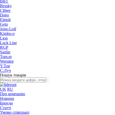
BBT
Bessky
Clibee
Dago
Elmob
Geto
Jong.Golf
Kimbo-o
Lion
Luck Line
RGP
Sanlin
Tom.m
Weestep
Y.Top
С.Луч
Пошук товарів
UK
RU
Про компанію
Новини
Бренди
Статті
Умови співпраці