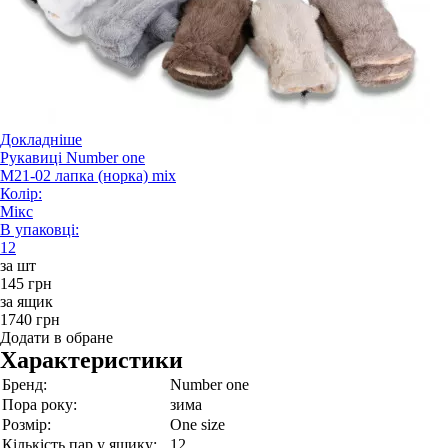
Докладніше
Рукавиці Number one
M21-02 лапка (норка) mix
Колір:
Мікс
В упаковці:
12
за шт
145 грн
за ящик
1740 грн
Додати в обране
Характеристики
Бренд:
Number one
Пора року:
зима
Розмір:
One size
Кількість пар у ящику:
12