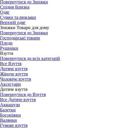
Повернутися до Знижки
Спідня білизна
Одяг
Сумки та рюкзаки
Верхній одяг
Знижки Товари для дому
Повернутися до Знижки
Господарські товари
Пледи
Рушники
Взуття
Повернутися до всіх категорій
Все Взуття
Дитяче взуття
Жіноче взуття
Чоловіче взуття
Аксесуари
Дитяче взуття
Повернутися до Взуття
Все Дитяче взуття
Аквашузи
Балетки
Босоніжки
Валянки
Гумове взуття