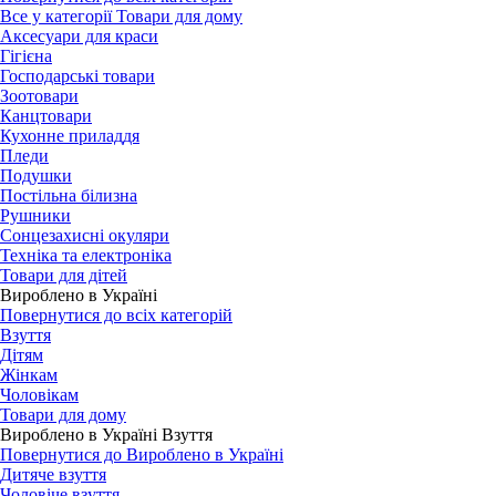
Все у категорії Товари для дому
Аксесуари для краси
Гігієна
Господарські товари
Зоотовари
Канцтовари
Кухонне приладдя
Пледи
Подушки
Постільна білизна
Рушники
Сонцезахисні окуляри
Техніка та електроніка
Товари для дітей
Вироблено в Україні
Повернутися до всіх категорій
Взуття
Дітям
Жінкам
Чоловікам
Товари для дому
Вироблено в Україні Взуття
Повернутися до Вироблено в Україні
Дитяче взуття
Чоловіче взуття