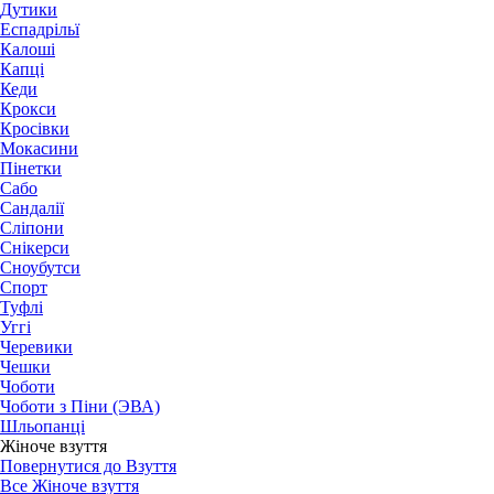
Дутики
Еспадрільї
Калоші
Капці
Кеди
Крокси
Кросівки
Мокасини
Пінетки
Сабо
Сандалії
Сліпони
Снікерси
Сноубутси
Спорт
Туфлі
Уггі
Черевики
Чешки
Чоботи
Чоботи з Піни (ЭВА)
Шльопанці
Жіноче взуття
Повернутися до Взуття
Все Жіноче взуття