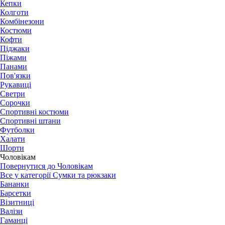
Кепки
Колготи
Комбінезони
Костюми
Кофти
Піджаки
Піжами
Панами
Пов'язки
Рукавиці
Светри
Сорочки
Спортивні костюми
Спортивні штани
Футболки
Халати
Шорти
Чоловікам
Повернутися до Чоловікам
Все у категорії Сумки та рюкзаки
Бананки
Барсетки
Візитниці
Валізи
Гаманці