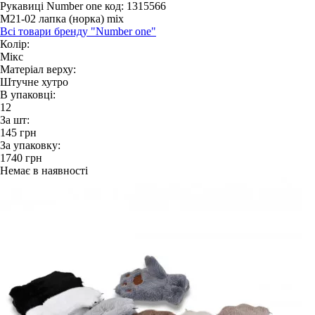
Рукавиці Number one
код: 1315566
M21-02 лапка (норка) mix
Всі товари бренду "Number one"
Колір:
Мікс
Матеріал верху:
Штучне хутро
В упаковці:
12
За шт:
145
грн
За упаковку:
1740
грн
Немає в наявності