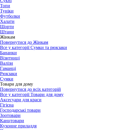
Сукні
Топи
Туніки
Футболки
Халати
Шорти
Штани
Жінкам
Повернутися до Жінкам
Все у категорії Сумки та рюкзаки
Бананки
Візитниці
Валізи
Гаманці
Рюкзаки
Сумки
Товари для дому
Повернутися до всіх категорій
Все у категорії Товари для дому
Аксесуари для краси
Гігієна
Господарські товари
Зоотовари
Канцтовари
Кухонне приладдя