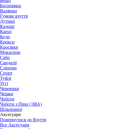
Берці
Босоніжки
Валянки
Гумове взуття
Дутики
Калоші
Капці
Кеди
Крокси
Кросівки
Мокасини
Сабо
Сандалії
Сліпони
Спорт
Туфлі
Уггі
Черевики
Чешки
Чоботи
Чоботи з Піни (ЭВА)
Шльопанці
Аксесуари
Повернутися до Взуття
Все Аксесуари