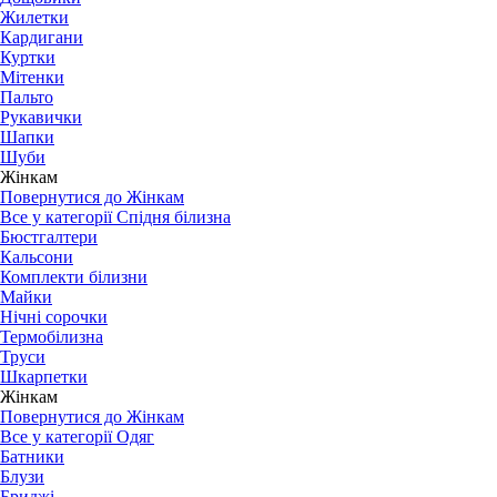
Жилетки
Кардигани
Куртки
Мітенки
Пальто
Рукавички
Шапки
Шуби
Жінкам
Повернутися до Жінкам
Все у категорії Спідня білизна
Бюстгалтери
Кальсони
Комплекти білизни
Майки
Нічні сорочки
Термобілизна
Труси
Шкарпетки
Жінкам
Повернутися до Жінкам
Все у категорії Одяг
Батники
Блузи
Бриджі