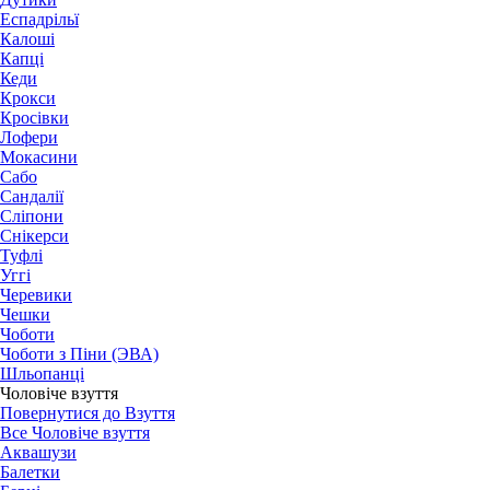
Еспадрільї
Калоші
Капці
Кеди
Крокси
Кросівки
Лофери
Мокасини
Сабо
Сандалії
Сліпони
Снікерси
Туфлі
Уггі
Черевики
Чешки
Чоботи
Чоботи з Піни (ЭВА)
Шльопанці
Чоловіче взуття
Повернутися до Взуття
Все Чоловіче взуття
Аквашузи
Балетки