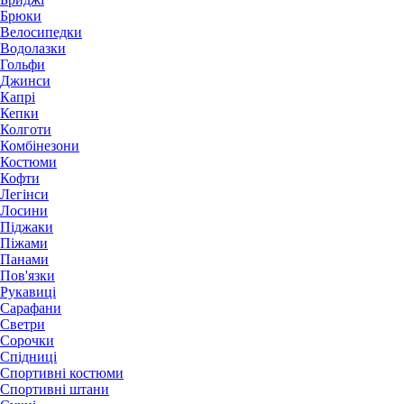
Брюки
Велосипедки
Водолазки
Гольфи
Джинси
Капрі
Кепки
Колготи
Комбінезони
Костюми
Кофти
Легінси
Лосини
Піджаки
Піжами
Панами
Пов'язки
Рукавиці
Сарафани
Светри
Сорочки
Спідниці
Спортивні костюми
Спортивні штани