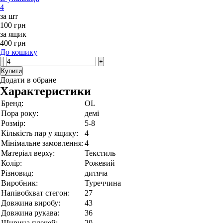
4
за шт
100 грн
за ящик
400 грн
До кошику
-
+
Купити
Додати в обране
Характеристики
Бренд:
OL
Пора року:
демі
Розмір:
5-8
Кількість пар у ящику:
4
Мінімальне замовлення:
4
Матеріал верху:
Текстиль
Колір:
Рожевий
Різновид:
дитяча
Виробник:
Туреччина
Напівобхват стегон:
27
Довжина виробу:
43
Довжина рукава:
36
Ширина плечей:
29