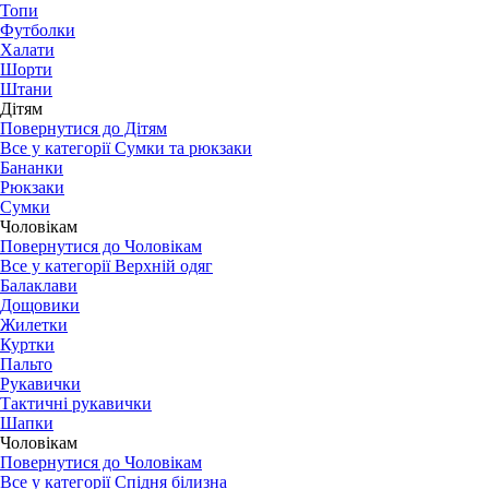
Топи
Футболки
Халати
Шорти
Штани
Дітям
Повернутися до Дітям
Все у категорії Сумки та рюкзаки
Бананки
Рюкзаки
Сумки
Чоловікам
Повернутися до Чоловікам
Все у категорії Верхній одяг
Балаклави
Дощовики
Жилетки
Куртки
Пальто
Рукавички
Тактичні рукавички
Шапки
Чоловікам
Повернутися до Чоловікам
Все у категорії Спідня білизна