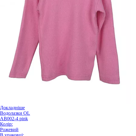
Докладніше
Водолазки OL
AB002-4 pink
Колір:
Рожевий
В упаковці: