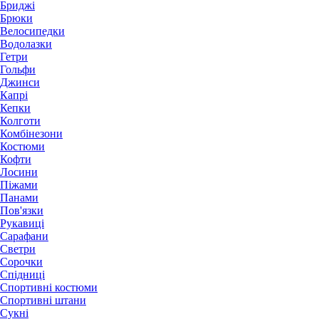
Бриджі
Брюки
Велосипедки
Водолазки
Гетри
Гольфи
Джинси
Капрі
Кепки
Колготи
Комбінезони
Костюми
Кофти
Лосини
Піжами
Панами
Пов'язки
Рукавиці
Сарафани
Светри
Сорочки
Спідниці
Спортивні костюми
Спортивні штани
Сукні