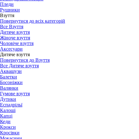
Пледи
Рушники
Взуття
Повернутися до всіх категорій
Все Взуття
Дитяче взуття
Жіноче взуття
Чоловіче взуття
Аксесуари
Дитяче взуття
Повернутися до Взуття
Все Дитяче взуття
Аквашузи
Балетки
Босоніжки
Валянки
Гумове взуття
Дутики
Еспадрільї
Калоші
Капці
Кеди
Крокси
Кросівки
Мокасини