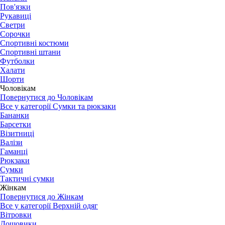
Пов'язки
Рукавиці
Светри
Сорочки
Спортивні костюми
Спортивні штани
Футболки
Халати
Шорти
Чоловікам
Повернутися до Чоловікам
Все у категорії Сумки та рюкзаки
Бананки
Барсетки
Візитниці
Валізи
Гаманці
Рюкзаки
Сумки
Тактичні сумки
Жінкам
Повернутися до Жінкам
Все у категорії Верхній одяг
Вітровки
Дощовики