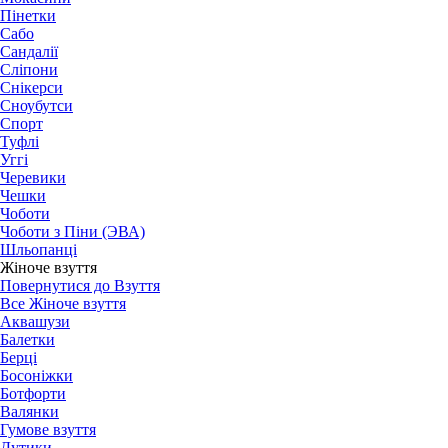
Пінетки
Сабо
Сандалії
Сліпони
Снікерси
Сноубутси
Спорт
Туфлі
Уггі
Черевики
Чешки
Чоботи
Чоботи з Піни (ЭВА)
Шльопанці
Жіноче взуття
Повернутися до Взуття
Все Жіноче взуття
Аквашузи
Балетки
Берці
Босоніжки
Ботфорти
Валянки
Гумове взуття
Дутики