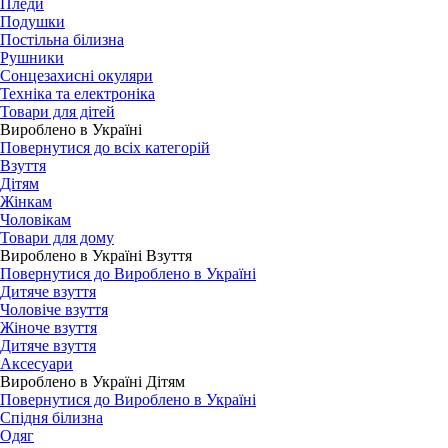
Пледи
Подушки
Постільна білизна
Рушники
Сонцезахисні окуляри
Техніка та електроніка
Товари для дітей
Вироблено в Україні
Повернутися до всіх категорій
Взуття
Дітям
Жінкам
Чоловікам
Товари для дому
Вироблено в Україні Взуття
Повернутися до Вироблено в Україні
Дитяче взуття
Чоловіче взуття
Жіноче взуття
Дитяче взуття
Аксесуари
Вироблено в Україні Дітям
Повернутися до Вироблено в Україні
Спідня білизна
Одяг