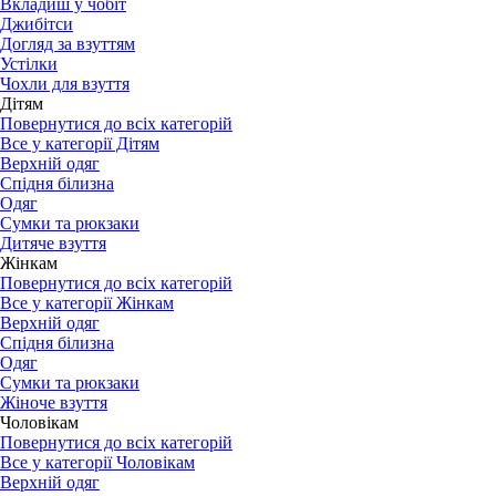
Вкладиш у чобіт
Джибітси
Догляд за взуттям
Устілки
Чохли для взуття
Дітям
Повернутися до всіх категорій
Все у категорії Дітям
Верхній одяг
Спідня білизна
Одяг
Сумки та рюкзаки
Дитяче взуття
Жінкам
Повернутися до всіх категорій
Все у категорії Жінкам
Верхній одяг
Спідня білизна
Одяг
Сумки та рюкзаки
Жіноче взуття
Чоловікам
Повернутися до всіх категорій
Все у категорії Чоловікам
Верхній одяг