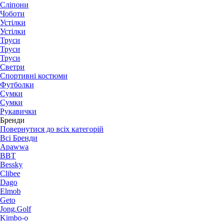
Сліпони
Чоботи
Устілки
Устілки
Труси
Труси
Труси
Светри
Спортивні костюми
Футболки
Сумки
Сумки
Рукавички
Бренди
Повернутися до всіх категорій
Всі Бренди
Apawwa
BBT
Bessky
Clibee
Dago
Elmob
Geto
Jong.Golf
Kimbo-o