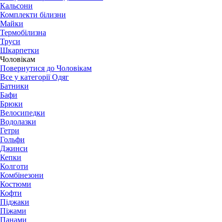
Кальсони
Комплекти білизни
Майки
Термобілизна
Труси
Шкарпетки
Чоловікам
Повернутися до Чоловікам
Все у категорії Одяг
Батники
Бафи
Брюки
Велосипедки
Водолазки
Гетри
Гольфи
Джинси
Кепки
Колготи
Комбінезони
Костюми
Кофти
Піджаки
Піжами
Панами