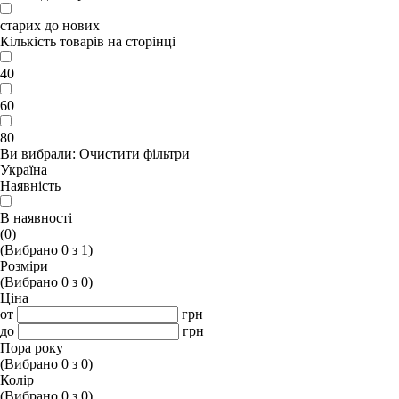
старих до нових
Кількість товарів на сторінці
40
60
80
Ви вибрали:
Очистити фільтри
Україна
Наявність
В наявності
(0)
(Вибрано
0
з
1
)
Розміри
(Вибрано
0
з
0
)
Ціна
от
грн
до
грн
Пора року
(Вибрано
0
з
0
)
Колір
(Вибрано
0
з
0
)