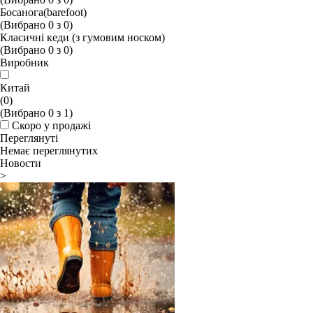
Босанога(barefoot)
(Вибрано
0
з
0
)
Класичні кеди (з гумовим носком)
(Вибрано
0
з
0
)
Виробник
Китай
(0)
(Вибрано
0
з
1
)
Скоро у продажі
Переглянуті
Немає переглянутих
Новости
>