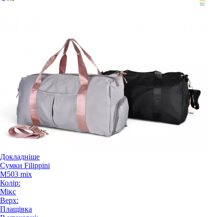
Докладніше
Сумки Filippini
M503 mix
Колір:
Мікс
Верх:
Плащівка