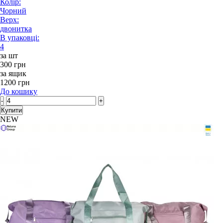
Колір:
Чорний
Верх:
двонитка
В упаковці:
4
за шт
300 грн
за ящик
1200 грн
До кошику
-
+
Купити
NEW