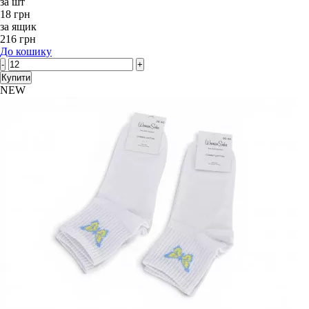
за шт
18 грн
за ящик
216 грн
До кошику
-
+
Купити
NEW