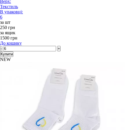
Верх:
Текстиль
В упаковці:
6
за шт
250 грн
за ящик
1500 грн
До кошику
-
+
Купити
NEW