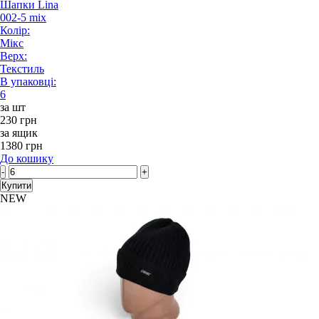
Шапки Lina
002-5 mix
Колір:
Мікс
Верх:
Текстиль
В упаковці:
6
за шт
230 грн
за ящик
1380 грн
До кошику
-
+
Купити
NEW