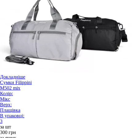
Докладніше
Сумки Filippini
M502 mix
Колір:
Мікс
Верх:
Плащівка
В упаковці:
3
за шт
300 грн
за ящик