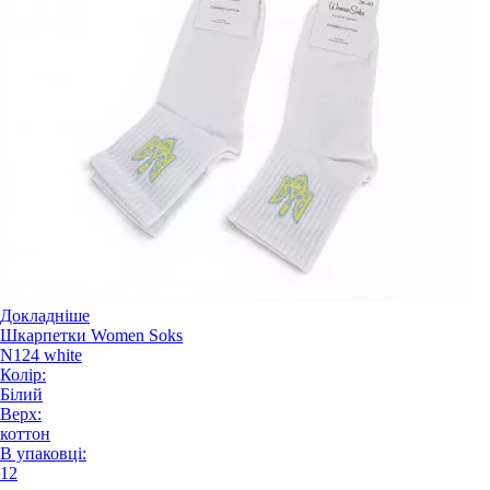
Докладніше
Шкарпетки Women Soks
N124 white
Колір:
Білий
Верх:
коттон
В упаковці:
12