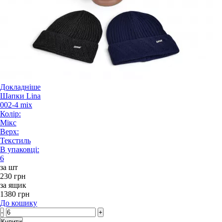
Докладніше
Шапки Lina
002-4 mix
Колір:
Мікс
Верх:
Текстиль
В упаковці:
6
за шт
230 грн
за ящик
1380 грн
До кошику
-
+
Купити