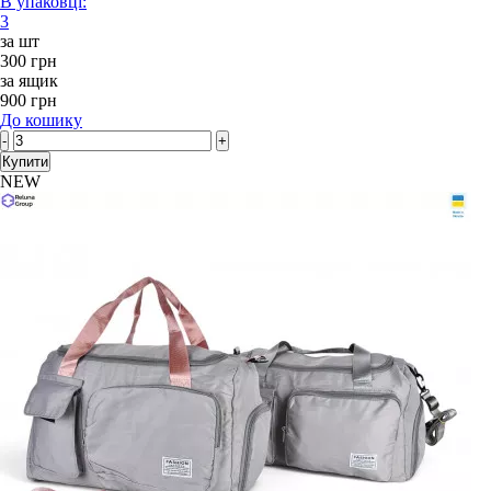
В упаковці:
3
за шт
300 грн
за ящик
900 грн
До кошику
-
+
Купити
NEW