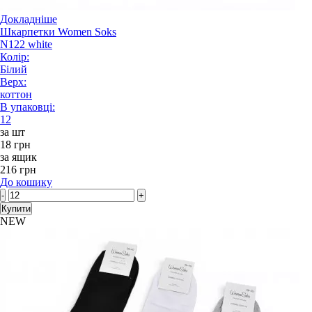
Докладніше
Шкарпетки Women Soks
N122 white
Колір:
Білий
Верх:
коттон
В упаковці:
12
за шт
18 грн
за ящик
216 грн
До кошику
-
+
Купити
NEW