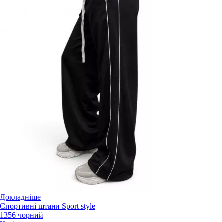
Докладніше
Спортивні штани Sport style
1356 чорний