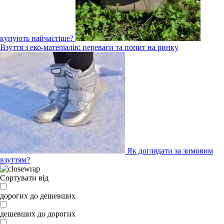
купують найчастіше?
Взуття з еко-матеріалів: переваги та попит на ринку
Як доглядати за зимовим
взуттям?
Сортувати від
дорогих до дешевших
дешевших до дорогих