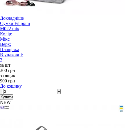
Докладніше
Сумки Filippini
M022 mix
Колір:
Мікс
Верх:
Плащівка
В упаковці:
3
за шт
300 грн
за ящик
900 грн
До кошику
-
+
Купити
NEW