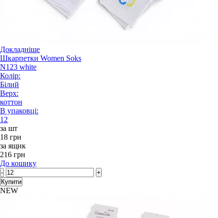
Докладніше
Шкарпетки Women Soks
N123 white
Колір:
Білий
Верх:
коттон
В упаковці:
12
за шт
18 грн
за ящик
216 грн
До кошику
-
+
Купити
NEW