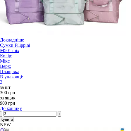
Докладніше
Сумки Filippini
M501 mix
Колір:
Мікс
Верх:
Плащівка
В упаковці:
3
за шт
300 грн
за ящик
900 грн
До кошику
-
+
Купити
NEW