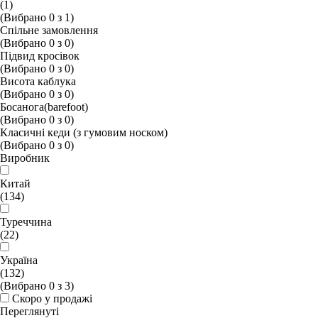
(1)
(Вибрано
0
з
1
)
Спільне замовлення
(Вибрано
0
з
0
)
Підвид кросівок
(Вибрано
0
з
0
)
Висота каблука
(Вибрано
0
з
0
)
Босанога(barefoot)
(Вибрано
0
з
0
)
Класичні кеди (з гумовим носком)
(Вибрано
0
з
0
)
Виробник
Китай
(134)
Туреччина
(22)
Україна
(132)
(Вибрано
0
з
3
)
Скоро у продажі
Переглянуті