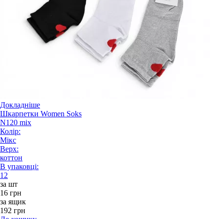
Докладніше
Шкарпетки Women Soks
N120 mix
Колір:
Мікс
Верх:
коттон
В упаковці:
12
за шт
16 грн
за ящик
192 грн