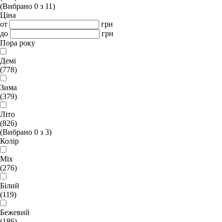
(Вибрано
0
з
11
)
Ціна
от
грн
до
грн
Пора року
Демі
(778)
Зима
(379)
Літо
(826)
(Вибрано
0
з
3
)
Колір
Mix
(276)
Білий
(119)
Бежевий
(186)