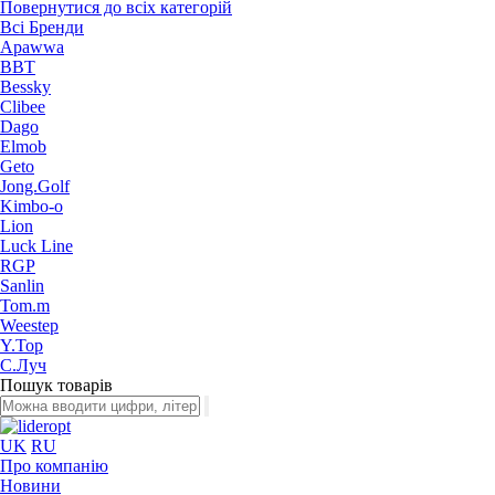
Повернутися до всіх категорій
Всі Бренди
Apawwa
BBT
Bessky
Clibee
Dago
Elmob
Geto
Jong.Golf
Kimbo-o
Lion
Luck Line
RGP
Sanlin
Tom.m
Weestep
Y.Top
С.Луч
Пошук товарів
UK
RU
Про компанію
Новини