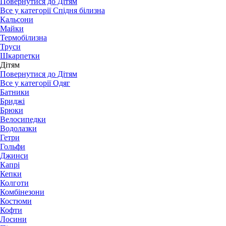
Повернутися до Дітям
Все у категорії Спідня білизна
Кальсони
Майки
Термобілизна
Труси
Шкарпетки
Дітям
Повернутися до Дітям
Все у категорії Одяг
Батники
Бриджі
Брюки
Велосипедки
Водолазки
Гетри
Гольфи
Джинси
Капрі
Кепки
Колготи
Комбінезони
Костюми
Кофти
Лосини