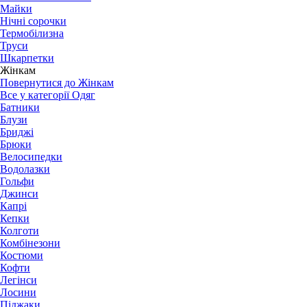
Майки
Нічні сорочки
Термобілизна
Труси
Шкарпетки
Жінкам
Повернутися до Жінкам
Все у категорії Одяг
Батники
Блузи
Бриджі
Брюки
Велосипедки
Водолазки
Гольфи
Джинси
Капрі
Кепки
Колготи
Комбінезони
Костюми
Кофти
Легінси
Лосини
Піджаки