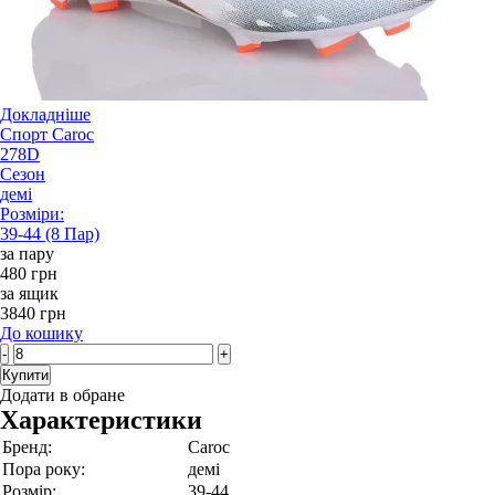
Докладніше
Спорт Caroc
278D
Сезон
демі
Розміри:
39-44 (8 Пар)
за пару
480 грн
за ящик
3840 грн
До кошику
-
+
Купити
Додати в обране
Характеристики
Бренд:
Caroc
Пора року:
демі
Розмір:
39-44