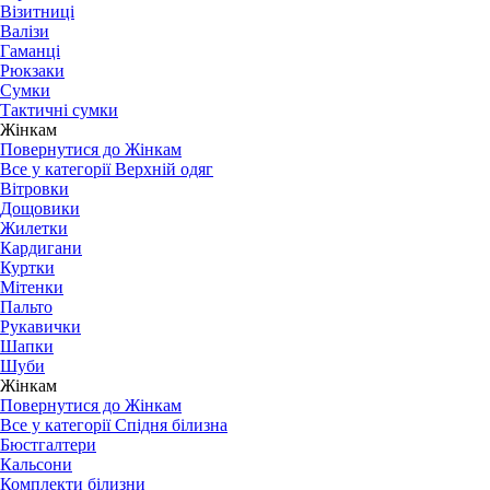
Візитниці
Валізи
Гаманці
Рюкзаки
Сумки
Тактичні сумки
Жінкам
Повернутися до Жінкам
Все у категорії Верхній одяг
Вітровки
Дощовики
Жилетки
Кардигани
Куртки
Мітенки
Пальто
Рукавички
Шапки
Шуби
Жінкам
Повернутися до Жінкам
Все у категорії Спідня білизна
Бюстгалтери
Кальсони
Комплекти білизни