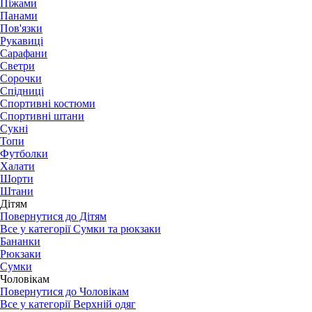
Піжами
Панами
Пов'язки
Рукавиці
Сарафани
Светри
Сорочки
Спідниці
Спортивні костюми
Спортивні штани
Сукні
Топи
Футболки
Халати
Шорти
Штани
Дітям
Повернутися до Дітям
Все у категорії Сумки та рюкзаки
Бананки
Рюкзаки
Сумки
Чоловікам
Повернутися до Чоловікам
Все у категорії Верхній одяг