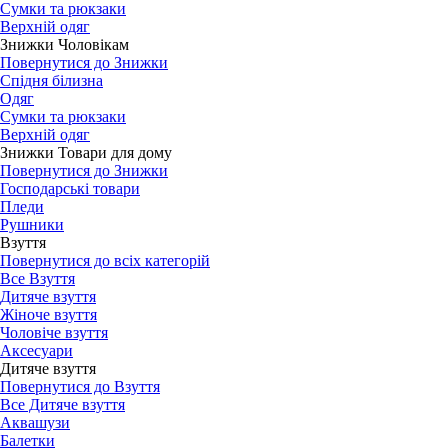
Сумки та рюкзаки
Верхній одяг
Знижки Чоловікам
Повернутися до Знижки
Спідня білизна
Одяг
Сумки та рюкзаки
Верхній одяг
Знижки Товари для дому
Повернутися до Знижки
Господарські товари
Пледи
Рушники
Взуття
Повернутися до всіх категорій
Все Взуття
Дитяче взуття
Жіноче взуття
Чоловіче взуття
Аксесуари
Дитяче взуття
Повернутися до Взуття
Все Дитяче взуття
Аквашузи
Балетки