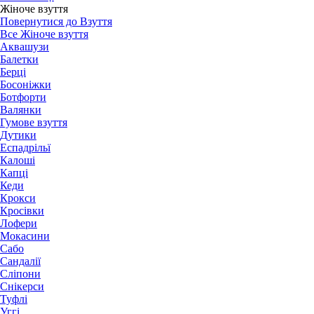
Жіноче взуття
Повернутися до Взуття
Все Жіноче взуття
Аквашузи
Балетки
Берці
Босоніжки
Ботфорти
Валянки
Гумове взуття
Дутики
Еспадрільї
Калоші
Капці
Кеди
Крокси
Кросівки
Лофери
Мокасини
Сабо
Сандалії
Сліпони
Снікерси
Туфлі
Уггі