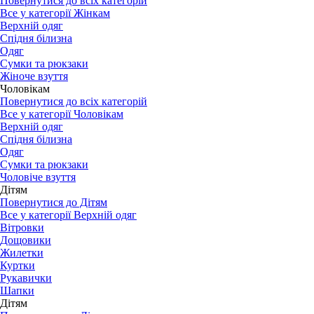
Повернутися до всіх категорій
Все у категорії Жінкам
Верхній одяг
Спідня білизна
Одяг
Сумки та рюкзаки
Жіноче взуття
Чоловікам
Повернутися до всіх категорій
Все у категорії Чоловікам
Верхній одяг
Спідня білизна
Одяг
Сумки та рюкзаки
Чоловіче взуття
Дітям
Повернутися до Дітям
Все у категорії Верхній одяг
Вітровки
Дощовики
Жилетки
Куртки
Рукавички
Шапки
Дітям