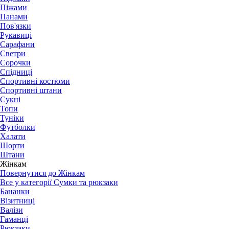
Піжами
Панами
Пов'язки
Рукавиці
Сарафани
Светри
Сорочки
Спідниці
Спортивні костюми
Спортивні штани
Сукні
Топи
Туніки
Футболки
Халати
Шорти
Штани
Жінкам
Повернутися до Жінкам
Все у категорії Сумки та рюкзаки
Бананки
Візитниці
Валізи
Гаманці
Рюкзаки