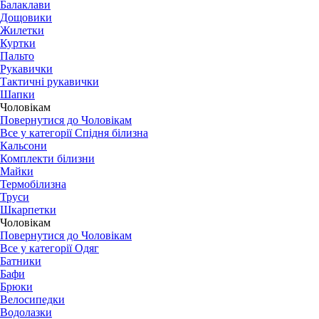
Балаклави
Дощовики
Жилетки
Куртки
Пальто
Рукавички
Тактичні рукавички
Шапки
Чоловікам
Повернутися до Чоловікам
Все у категорії Спідня білизна
Кальсони
Комплекти білизни
Майки
Термобілизна
Труси
Шкарпетки
Чоловікам
Повернутися до Чоловікам
Все у категорії Одяг
Батники
Бафи
Брюки
Велосипедки
Водолазки