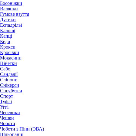
Босоніжки
Валянки
Гумове взуття
Дутики
Еспадрільї
Калоші
Капці
Кеди
Крокси
Кросівки
Мокасини
Пінетки
Сабо
Сандалії
Сліпони
Снікерси
Сноубутси
Спорт
Туфлі
Уггі
Черевики
Чешки
Чоботи
Чоботи з Піни (ЭВА)
Шльопанці