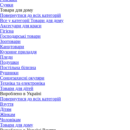
Сумки
Товари для дому
Повернутися до всіх категорій
Все у категорії Товари для дому
Аксесуари для краси
Гігієна
Господарські товари
Зоотовари
Канцтовари
Кухонне приладдя
Пледи
Подушки
Постільна білизна
Рушники
Сонцезахисні окуляри
Техніка та електроніка
Товари для дітей
Вироблено в Україні
Повернутися до всіх категорій
Взуття
Дітям
Жінкам
Чоловікам
Товари для дому