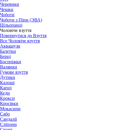
Черевики
Чешки
Чоботи
Чоботи з Піни (ЭВА)
Шльопанці
Чоловіче взуття
Повернутися до Взуття
Все Чоловіче взуття
Аквашузи
Балетки
Берці
Босоніжки
Валянки
Гумове взуття
Дутики
Калоші
Капці
Кеди
Крокси
Кросівки
Мокасини
Сабо
Сандалії
Сліпони
Спорт