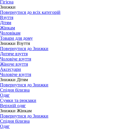
Гігієна
Знижки
Повернутися до всіх категорій
Взуття
Дітям
Жінкам
Чоловікам
Товари для дому
Знижки Взуття
Повернутися до Знижки
Дитяче взуття
Чоловіче взуття
Жіноче взуття
Аксесуари
Чоловіче взуття
Знижки Дітям
Повернутися до Знижки
Спідня білизна
Одяг
Сумки та рюкзаки
Верхній одяг
Знижки Жінкам
Повернутися до Знижки
Спідня білизна
Одяг