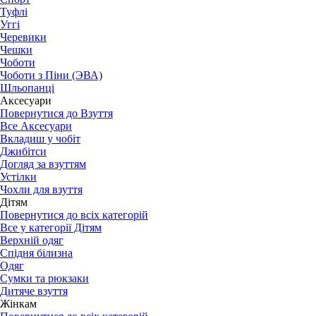
Туфлі
Уггі
Черевики
Чешки
Чоботи
Чоботи з Піни (ЭВА)
Шльопанці
Аксесуари
Повернутися до Взуття
Все Аксесуари
Вкладиш у чобіт
Джибітси
Догляд за взуттям
Устілки
Чохли для взуття
Дітям
Повернутися до всіх категорій
Все у категорії Дітям
Верхній одяг
Спідня білизна
Одяг
Сумки та рюкзаки
Дитяче взуття
Жінкам