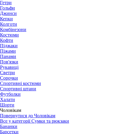
Гетри
Гольфи
Джинси
Кепки
Колготи
Комбінезони
Костюми
Кофти
Піджаки
Піжами
Панами
Пов'язки
Рукавиці
Светри
Сорочки
Спортивні костюми
Спортивні штани
Футболки
Халати
Шорти
Чоловікам
Повернутися до Чоловікам
Все у категорії Сумки та рюкзаки
Бананки
Барсетки