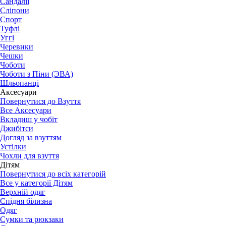
Сандалії
Сліпони
Спорт
Туфлі
Уггі
Черевики
Чешки
Чоботи
Чоботи з Піни (ЭВА)
Шльопанці
Аксесуари
Повернутися до Взуття
Все Аксесуари
Вкладиш у чобіт
Джибітси
Догляд за взуттям
Устілки
Чохли для взуття
Дітям
Повернутися до всіх категорій
Все у категорії Дітям
Верхній одяг
Спідня білизна
Одяг
Сумки та рюкзаки