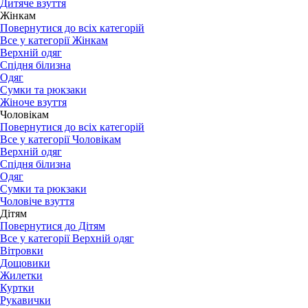
Дитяче взуття
Жінкам
Повернутися до всіх категорій
Все у категорії Жінкам
Верхній одяг
Спідня білизна
Одяг
Сумки та рюкзаки
Жіноче взуття
Чоловікам
Повернутися до всіх категорій
Все у категорії Чоловікам
Верхній одяг
Спідня білизна
Одяг
Сумки та рюкзаки
Чоловіче взуття
Дітям
Повернутися до Дітям
Все у категорії Верхній одяг
Вітровки
Дощовики
Жилетки
Куртки
Рукавички