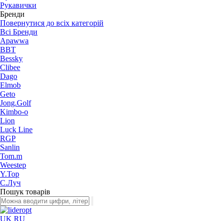
Рукавички
Бренди
Повернутися до всіх категорій
Всі Бренди
Apawwa
BBT
Bessky
Clibee
Dago
Elmob
Geto
Jong.Golf
Kimbo-o
Lion
Luck Line
RGP
Sanlin
Tom.m
Weestep
Y.Top
С.Луч
Пошук товарів
UK
RU