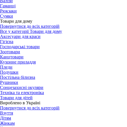
Валізи
Гаманці
Рюкзаки
Сумки
Товари для дому
Повернутися до всіх категорій
Все у категорії Товари для дому
Аксесуари для краси
Гігієна
Господарські товари
Зоотовари
Канцтовари
Кухонне приладдя
Пледи
Подушки
Постільна білизна
Рушники
Сонцезахисні окуляри
Техніка та електроніка
Товари для дітей
Вироблено в Україні
Повернутися до всіх категорій
Взуття
Дітям
Жінкам