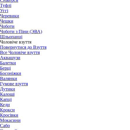
Снікерси
Туфлі
Уггі
Черевики
Чешки
Чоботи
Чоботи з Піни (ЭВА)
Шльопанці
Чоловіче взуття
Повернутися до Взуття
Все Чоловіче взуття
Аквашузи
Балетки
Берці
Босоніжки
Валянки
Гумове взуття
Дутики
Калоші
Капці
Кеди
Крокси
Кросівки
Мокасини
Сабо