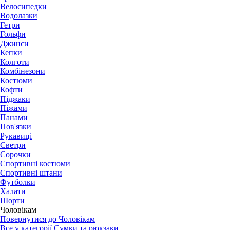
Велосипедки
Водолазки
Гетри
Гольфи
Джинси
Кепки
Колготи
Комбінезони
Костюми
Кофти
Піджаки
Піжами
Панами
Пов'язки
Рукавиці
Светри
Сорочки
Спортивні костюми
Спортивні штани
Футболки
Халати
Шорти
Чоловікам
Повернутися до Чоловікам
Все у категорії Сумки та рюкзаки