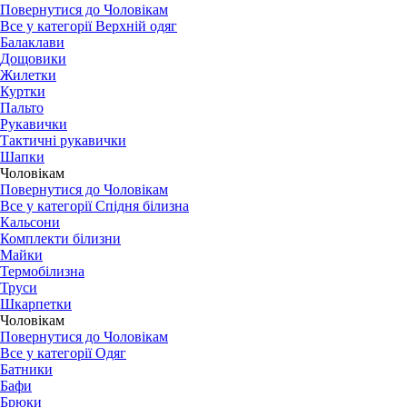
Повернутися до Чоловікам
Все у категорії Верхній одяг
Балаклави
Дощовики
Жилетки
Куртки
Пальто
Рукавички
Тактичні рукавички
Шапки
Чоловікам
Повернутися до Чоловікам
Все у категорії Спідня білизна
Кальсони
Комплекти білизни
Майки
Термобілизна
Труси
Шкарпетки
Чоловікам
Повернутися до Чоловікам
Все у категорії Одяг
Батники
Бафи
Брюки