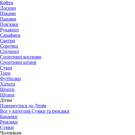
Кофти
Лосини
Піжами
Панами
Пов'язки
Рукавиці
Сарафани
Светри
Сорочки
Спідниці
Спортивні костюми
Спортивні штани
Сукні
Топи
Футболки
Халати
Шорти
Штани
Дітям
Повернутися до Дітям
Все у категорії Сумки та рюкзаки
Бананки
Рюкзаки
Сумки
Чоловікам