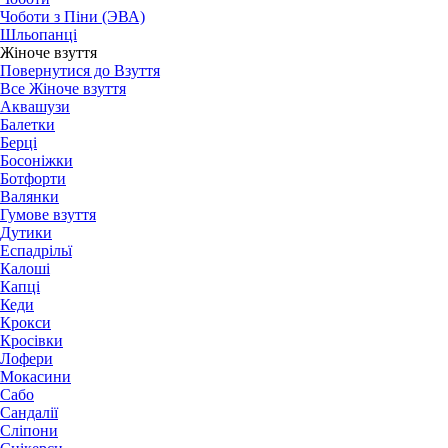
Чоботи з Піни (ЭВА)
Шльопанці
Жіноче взуття
Повернутися до Взуття
Все Жіноче взуття
Аквашузи
Балетки
Берці
Босоніжки
Ботфорти
Валянки
Гумове взуття
Дутики
Еспадрільї
Калоші
Капці
Кеди
Крокси
Кросівки
Лофери
Мокасини
Сабо
Сандалії
Сліпони