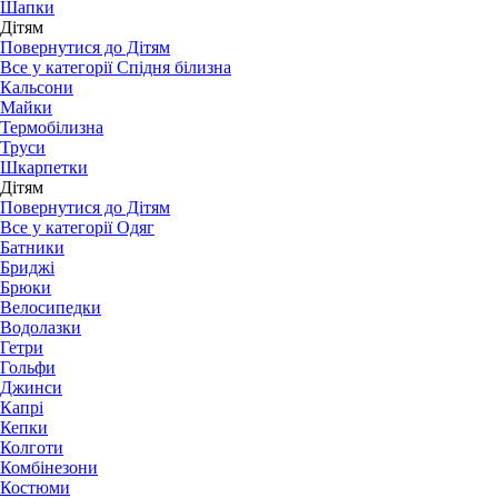
Шапки
Дітям
Повернутися до Дітям
Все у категорії Спідня білизна
Кальсони
Майки
Термобілизна
Труси
Шкарпетки
Дітям
Повернутися до Дітям
Все у категорії Одяг
Батники
Бриджі
Брюки
Велосипедки
Водолазки
Гетри
Гольфи
Джинси
Капрі
Кепки
Колготи
Комбінезони
Костюми