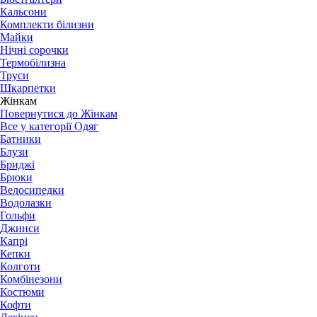
Кальсони
Комплекти білизни
Майки
Нічні сорочки
Термобілизна
Труси
Шкарпетки
Жінкам
Повернутися до Жінкам
Все у категорії Одяг
Батники
Блузи
Бриджі
Брюки
Велосипедки
Водолазки
Гольфи
Джинси
Капрі
Кепки
Колготи
Комбінезони
Костюми
Кофти