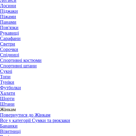
Легінси
Лосини
Піджаки
Піжами
Панами
Пов'язки
Рукавиці
Сарафани
Светри
Сорочки
Спідниці
Спортивні костюми
Спортивні штани
Сукні
Топи
Туніки
Футболки
Халати
Шорти
Штани
Жінкам
Повернутися до Жінкам
Все у категорії Сумки та рюкзаки
Бананки
Візитниці