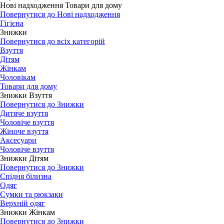
Нові надходження Товари для дому
Повернутися до Нові надходження
Гігієна
Знижки
Повернутися до всіх категорій
Взуття
Дітям
Жінкам
Чоловікам
Товари для дому
Знижки Взуття
Повернутися до Знижки
Дитяче взуття
Чоловіче взуття
Жіноче взуття
Аксесуари
Чоловіче взуття
Знижки Дітям
Повернутися до Знижки
Спідня білизна
Одяг
Сумки та рюкзаки
Верхній одяг
Знижки Жінкам
Повернутися до Знижки