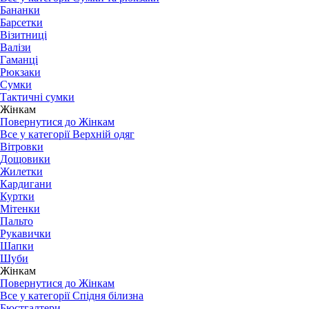
Бананки
Барсетки
Візитниці
Валізи
Гаманці
Рюкзаки
Сумки
Тактичні сумки
Жінкам
Повернутися до Жінкам
Все у категорії Верхній одяг
Вітровки
Дощовики
Жилетки
Кардигани
Куртки
Мітенки
Пальто
Рукавички
Шапки
Шуби
Жінкам
Повернутися до Жінкам
Все у категорії Спідня білизна
Бюстгалтери