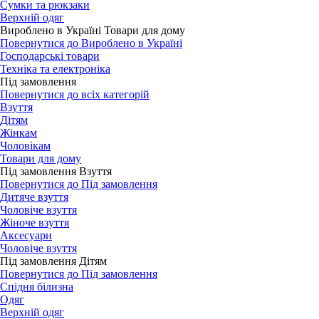
Сумки та рюкзаки
Верхній одяг
Вироблено в Україні Товари для дому
Повернутися до Вироблено в Україні
Господарські товари
Техніка та електроніка
Під замовлення
Повернутися до всіх категорій
Взуття
Дітям
Жінкам
Чоловікам
Товари для дому
Під замовлення Взуття
Повернутися до Під замовлення
Дитяче взуття
Чоловіче взуття
Жіноче взуття
Аксесуари
Чоловіче взуття
Під замовлення Дітям
Повернутися до Під замовлення
Спідня білизна
Одяг
Верхній одяг