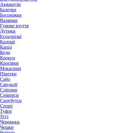
Аквашузи
Балетки
Босоніжки
Валянки
Гумове взуття
Дутики
Еспадрільї
Калоші
Капці
Кеди
Крокси
Кросівки
Мокасини
Пінетки
Сабо
Сандалії
Сліпони
Снікерси
Сноубутси
Спорт
Туфлі
Уггі
Черевики
Чешки
Чоботи