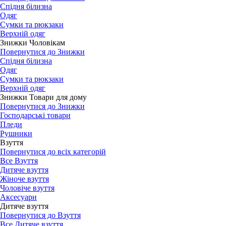
Спідня білизна
Одяг
Сумки та рюкзаки
Верхній одяг
Знижки Чоловікам
Повернутися до Знижки
Спідня білизна
Одяг
Сумки та рюкзаки
Верхній одяг
Знижки Товари для дому
Повернутися до Знижки
Господарські товари
Пледи
Рушники
Взуття
Повернутися до всіх категорій
Все Взуття
Дитяче взуття
Жіноче взуття
Чоловіче взуття
Аксесуари
Дитяче взуття
Повернутися до Взуття
Все Дитяче взуття