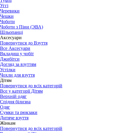
Туфлі
Уггі
Черевики
Чешки
Чоботи
Чоботи з Піни (ЭВА)
Шльопанці
Аксесуари
Повернутися до Взуття
Все Аксесуари
Вкладиш у чобіт
Джибітси
Догляд за взуттям
Устілки
Чохли для взуття
Дітям
Повернутися до всіх категорій
Все у категорії Дітям
Верхній одяг
Спідня білизна
Одяг
Сумки та рюкзаки
Дитяче взуття
Жінкам
Повернутися до всіх категорій