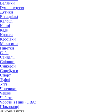
Валянки
Гумове взуття
Дутики
Еспадрільї
Калоші
Капці
Кеди
Крокси
Кросівки
Мокасини
Пінетки
Сабо
Сандалії
Сліпони
Снікерси
Сноубутси
Спорт
Туфлі
Уггі
Черевики
Чешки
Чоботи
Чоботи з Піни (ЭВА)
Шльопанці
Жіноче взуття