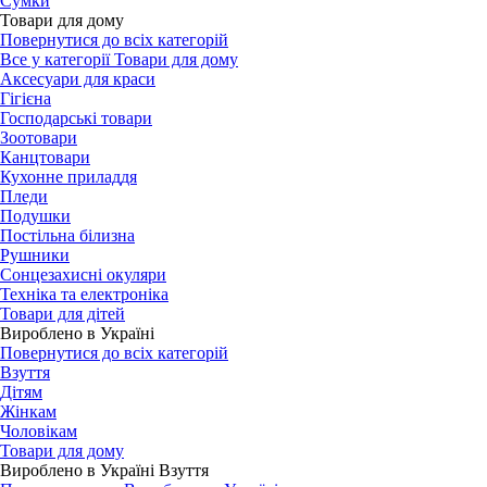
Сумки
Товари для дому
Повернутися до всіх категорій
Все у категорії Товари для дому
Аксесуари для краси
Гігієна
Господарські товари
Зоотовари
Канцтовари
Кухонне приладдя
Пледи
Подушки
Постільна білизна
Рушники
Сонцезахисні окуляри
Техніка та електроніка
Товари для дітей
Вироблено в Україні
Повернутися до всіх категорій
Взуття
Дітям
Жінкам
Чоловікам
Товари для дому
Вироблено в Україні Взуття