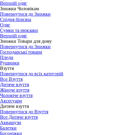
Верхній одяг
Знижки Чоловікам
Повернутися до Знижки
Спідня білизна
Одяг
Сумки та рюкзаки
Верхній одяг
Знижки Товари для дому
Повернутися до Знижки
Господарські товари
Пледи
Рушники
Взуття
Повернутися до всіх категорій
Все Взуття
Дитяче взуття
Жіноче взуття
Чоловіче взуття
Аксесуари
Дитяче взуття
Повернутися до Взуття
Все Дитяче взуття
Аквашузи
Балетки
Босоніжки