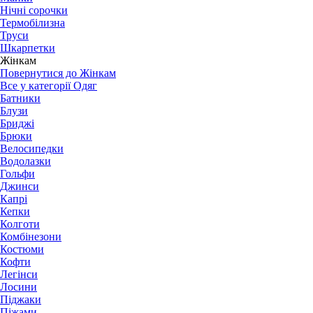
Нічні сорочки
Термобілизна
Труси
Шкарпетки
Жінкам
Повернутися до Жінкам
Все у категорії Одяг
Батники
Блузи
Бриджі
Брюки
Велосипедки
Водолазки
Гольфи
Джинси
Капрі
Кепки
Колготи
Комбінезони
Костюми
Кофти
Легінси
Лосини
Піджаки
Піжами