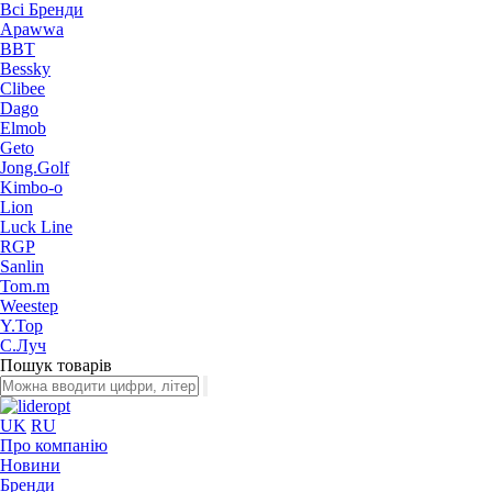
Всі Бренди
Apawwa
BBT
Bessky
Clibee
Dago
Elmob
Geto
Jong.Golf
Kimbo-o
Lion
Luck Line
RGP
Sanlin
Tom.m
Weestep
Y.Top
С.Луч
Пошук товарів
UK
RU
Про компанію
Новини
Бренди