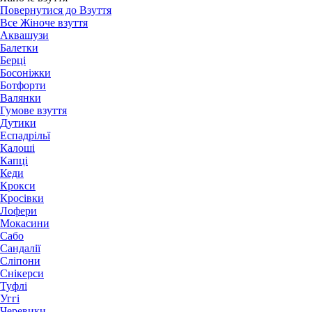
Повернутися до Взуття
Все Жіноче взуття
Аквашузи
Балетки
Берці
Босоніжки
Ботфорти
Валянки
Гумове взуття
Дутики
Еспадрільї
Калоші
Капці
Кеди
Крокси
Кросівки
Лофери
Мокасини
Сабо
Сандалії
Сліпони
Снікерси
Туфлі
Уггі
Черевики