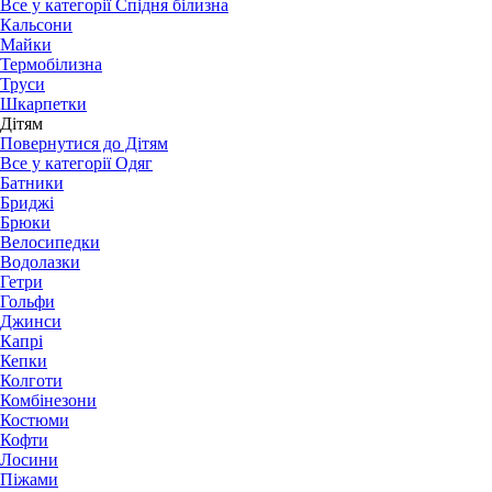
Все у категорії Спідня білизна
Кальсони
Майки
Термобілизна
Труси
Шкарпетки
Дітям
Повернутися до Дітям
Все у категорії Одяг
Батники
Бриджі
Брюки
Велосипедки
Водолазки
Гетри
Гольфи
Джинси
Капрі
Кепки
Колготи
Комбінезони
Костюми
Кофти
Лосини
Піжами