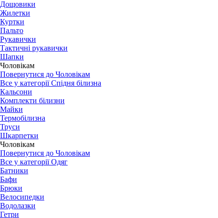
Дощовики
Жилетки
Куртки
Пальто
Рукавички
Тактичні рукавички
Шапки
Чоловікам
Повернутися до Чоловікам
Все у категорії Спідня білизна
Кальсони
Комплекти білизни
Майки
Термобілизна
Труси
Шкарпетки
Чоловікам
Повернутися до Чоловікам
Все у категорії Одяг
Батники
Бафи
Брюки
Велосипедки
Водолазки
Гетри