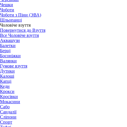
Чешки
Чоботи
Чоботи з Піни (ЭВА)
Шльопанці
Чоловіче взуття
Повернутися до Взуття
Все Чоловіче взуття
Аквашузи
Балетки
Берці
Босоніжки
Валянки
Гумове взуття
Дутики
Калоші
Капці
Кеди
Крокси
Кросівки
Мокасини
Сабо
Сандалії
Сліпони
Спорт