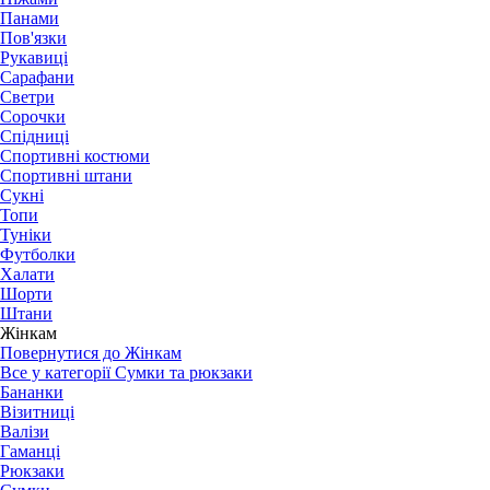
Панами
Пов'язки
Рукавиці
Сарафани
Светри
Сорочки
Спідниці
Спортивні костюми
Спортивні штани
Сукні
Топи
Туніки
Футболки
Халати
Шорти
Штани
Жінкам
Повернутися до Жінкам
Все у категорії Сумки та рюкзаки
Бананки
Візитниці
Валізи
Гаманці
Рюкзаки