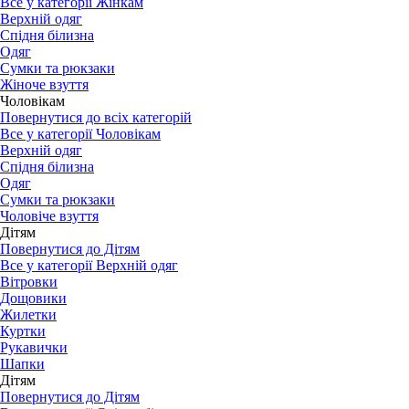
Все у категорії Жінкам
Верхній одяг
Спідня білизна
Одяг
Сумки та рюкзаки
Жіноче взуття
Чоловікам
Повернутися до всіх категорій
Все у категорії Чоловікам
Верхній одяг
Спідня білизна
Одяг
Сумки та рюкзаки
Чоловіче взуття
Дітям
Повернутися до Дітям
Все у категорії Верхній одяг
Вітровки
Дощовики
Жилетки
Куртки
Рукавички
Шапки
Дітям
Повернутися до Дітям