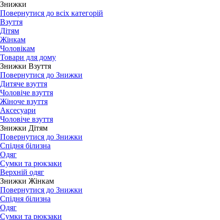
Знижки
Повернутися до всіх категорій
Взуття
Дітям
Жінкам
Чоловікам
Товари для дому
Знижки Взуття
Повернутися до Знижки
Дитяче взуття
Чоловіче взуття
Жіноче взуття
Аксесуари
Чоловіче взуття
Знижки Дітям
Повернутися до Знижки
Спідня білизна
Одяг
Сумки та рюкзаки
Верхній одяг
Знижки Жінкам
Повернутися до Знижки
Спідня білизна
Одяг
Сумки та рюкзаки