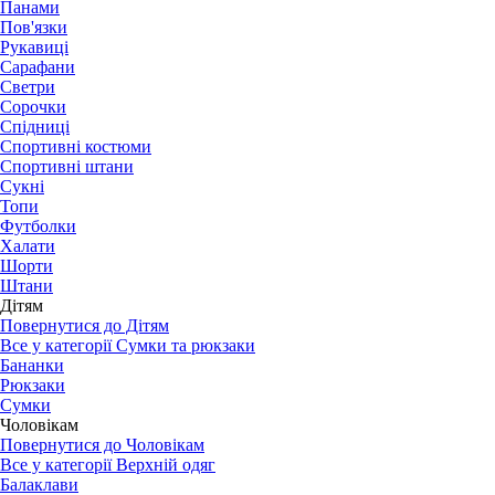
Панами
Пов'язки
Рукавиці
Сарафани
Светри
Сорочки
Спідниці
Спортивні костюми
Спортивні штани
Сукні
Топи
Футболки
Халати
Шорти
Штани
Дітям
Повернутися до Дітям
Все у категорії Сумки та рюкзаки
Бананки
Рюкзаки
Сумки
Чоловікам
Повернутися до Чоловікам
Все у категорії Верхній одяг
Балаклави