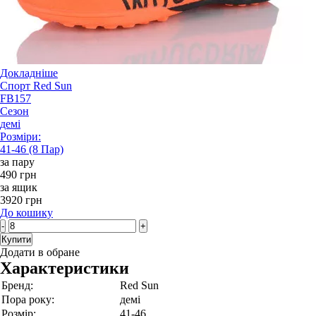
Докладніше
Спорт Red Sun
FB157
Сезон
демі
Розміри:
41-46 (8 Пар)
за пару
490 грн
за ящик
3920 грн
До кошику
-
+
Купити
Додати в обране
Характеристики
Бренд:
Red Sun
Пора року:
демі
Розмір:
41-46