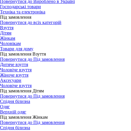
Повернутися до Вироблено в Україні
Господарські товари
Техніка та електроніка
Під замовлення
Повернутися до всіх категорій
Взуття
Дітям
Жінкам
Чоловікам
Товари для дому
Під замовлення Взуття
Повернутися до Під замовлення
Дитяче взуття
Чоловіче взуття
Жіноче взуття
Аксесуари
Чоловіче взуття
Під замовлення Дітям
Повернутися до Під замовлення
Спідня білизна
Одяг
Верхній одяг
Під замовлення Жінкам
Повернутися до Під замовлення
Спідня білизна