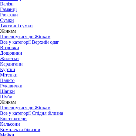
Валізи
Гаманці
Рюкзаки
Сумки
Тактичні сумки
Жінкам
Повернутися до Жінкам
Все у категорії Верхній одяг
Вітровки
Дощовики
Жилетки
Кардигани
Куртки
Мітенки
Пальто
Рукавички
Шапки
Шуби
Жінкам
Повернутися до Жінкам
Все у категорії Спідня білизна
Бюстгалтери
Кальсони
Комплекти білизни
Майки