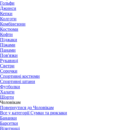
Гольфи
Джинси
Кепки
Колготи
Комбінезони
Костюми
Кофти
Піджаки
Піжами
Панами
Пов'язки
Рукавиці
Светри
Сорочки
Спортивні костюми
Спортивні штани
Футболки
Халати
Шорти
Чоловікам
Повернутися до Чоловікам
Все у категорії Сумки та рюкзаки
Бананки
Барсетки
Візитниці