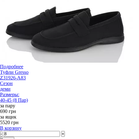
Подробнее
Туфли Gresso
Z31926-A83
Сезон
деми
Размеры:
40-45 (8 Пар)
за пару
690 грн
за ящик
5520 грн
В корзину
-
+