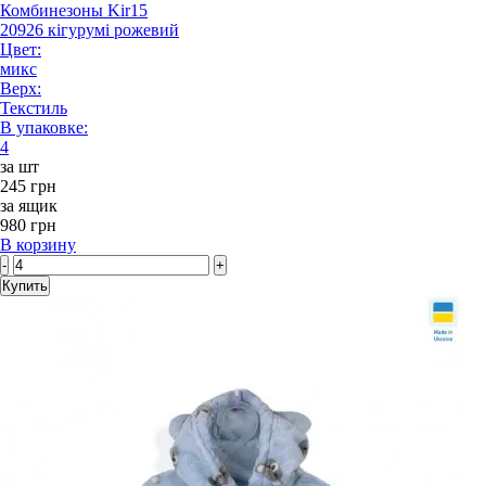
Комбинезоны Kir15
20926 кігурумі рожевий
Цвет:
микс
Верх:
Текстиль
В упаковке:
4
за шт
245 грн
за ящик
980 грн
В корзину
-
+
Купить