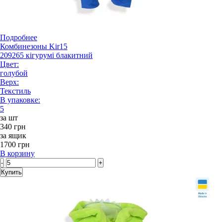
Подробнее
Комбинезоны Kir15
209265 кігурумі блакитний
Цвет:
голубой
Верх:
Текстиль
В упаковке:
5
за шт
340 грн
за ящик
1700 грн
В корзину
-
+
Купить