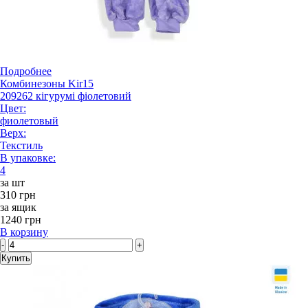
Подробнее
Комбинезоны Kir15
209262 кігурумі фіолетовий
Цвет:
фиолетовый
Верх:
Текстиль
В упаковке:
4
за шт
310 грн
за ящик
1240 грн
В корзину
-
+
Купить