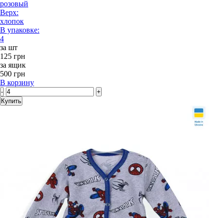
розовый
Верх:
хлопок
В упаковке:
4
за шт
125 грн
за ящик
500 грн
В корзину
-
+
Купить