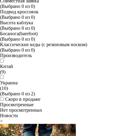
Совместная заявка
(Выбрано
0
из
0
)
Подвид кроссовок
(Выбрано
0
из
0
)
Высота каблука
(Выбрано
0
из
0
)
Босанога(barefoot)
(Выбрано
0
из
0
)
Классические кеды (с резиновым носком)
(Выбрано
0
из
0
)
Производитель
Китай
(9)
Украина
(10)
(Выбрано
0
из
2
)
Скоро в продаже
Просмотренные
Нет просмотренных
Новости
>