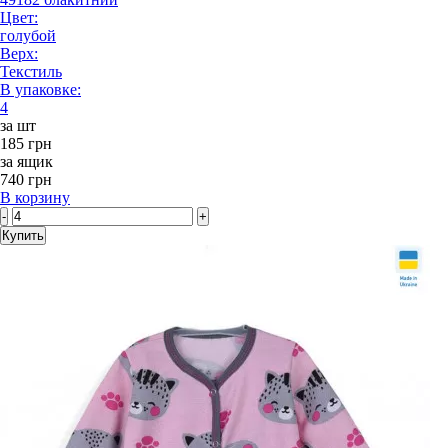
Цвет:
голубой
Верх:
Текстиль
В упаковке:
4
за шт
185 грн
за ящик
740 грн
В корзину
-
+
Купить