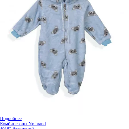
Подробнее
Комбинезоны No brand
49182 блакитний