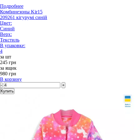
Подробнее
Комбинезоны Kir15
209261 кігурумі синій
Цвет:
Синий
Верх:
Текстиль
В упаковке:
4
за шт
245 грн
за ящик
980 грн
В корзину
-
+
Купить