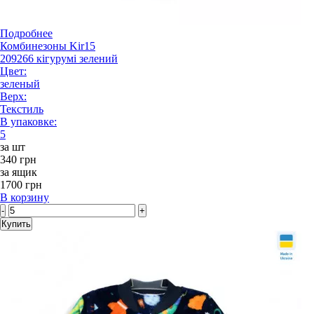
Подробнее
Комбинезоны Kir15
209266 кігурумі зелений
Цвет:
зеленый
Верх:
Текстиль
В упаковке:
5
за шт
340 грн
за ящик
1700 грн
В корзину
-
+
Купить