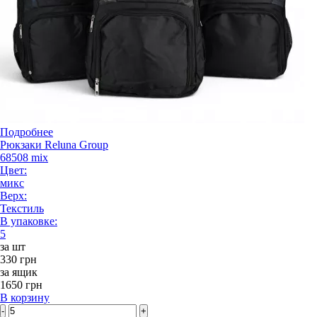
Подробнее
Рюкзаки Reluna Group
68508 mix
Цвет:
микс
Верх:
Текстиль
В упаковке:
5
за шт
330 грн
за ящик
1650 грн
В корзину
-
+