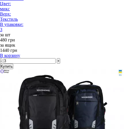
Цвет:
микс
Верх:
Текстиль
В упаковке:
3
за шт
480 грн
за ящик
1440 грн
В корзину
-
+
Купить