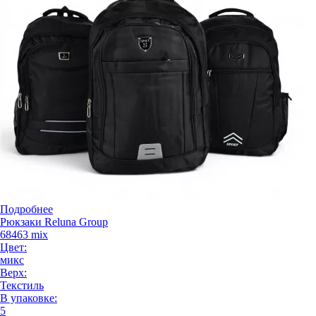
Подробнее
Рюкзаки Reluna Group
68463 mix
Цвет:
микс
Верх:
Текстиль
В упаковке:
5