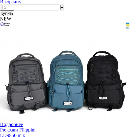
В корзину
-
+
Купить
NEW
Подробнее
Рюкзаки Filippini
LD9850 mix