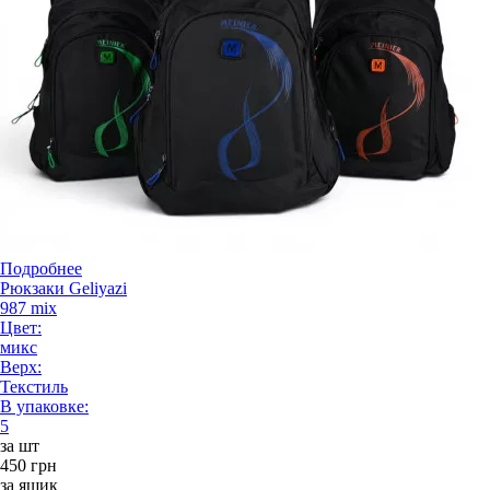
Подробнее
Рюкзаки Geliyazi
987 mix
Цвет:
микс
Верх:
Текстиль
В упаковке:
5
за шт
450 грн
за ящик