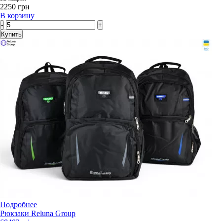
2250 грн
В корзину
-
+
Купить
Подробнее
Рюкзаки Reluna Group