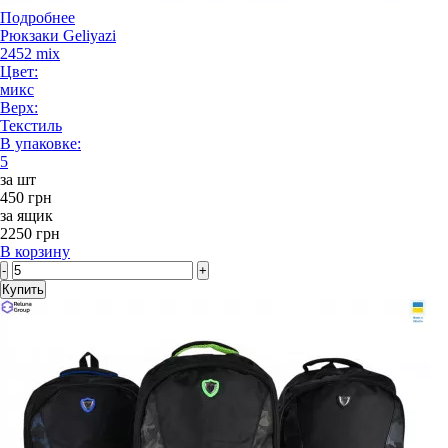
Подробнее
Рюкзаки Geliyazi
2452 mix
Цвет:
микс
Верх:
Текстиль
В упаковке:
5
за шт
450 грн
за ящик
2250 грн
В корзину
-
+
Купить