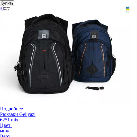
Купить
Подробнее
Рюкзаки Geliyazi
6251 mix
Цвет:
микс
Верх: