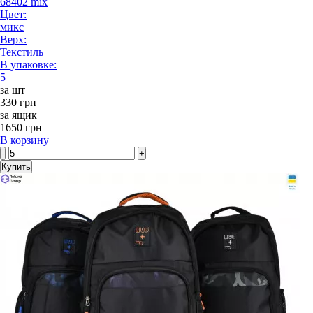
68402 mix
Цвет:
микс
Верх:
Текстиль
В упаковке:
5
за шт
330 грн
за ящик
1650 грн
В корзину
-
+
Купить