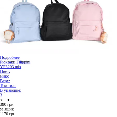
Подробнее
Рюкзаки Filippini
YF3203 mix
Цвет:
микс
Верх:
Текстиль
В упаковке:
3
за шт
390 грн
за ящик
1170 грн