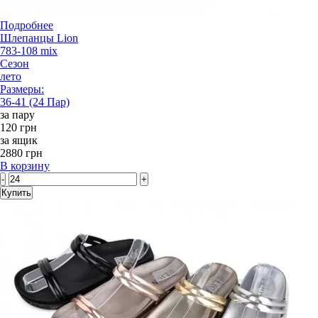
Подробнее
Шлепанцы Lion
783-108 mix
Сезон
лето
Размеры:
36-41 (24 Пар)
за пару
120 грн
за ящик
2880 грн
В корзину
-
+
Купить