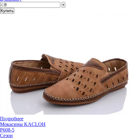
-
+
Купить
Подробнее
Мокасины KACLOH
P608-5
Сезон