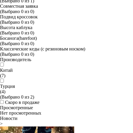
(Выбрано
0
из
1
)
Совместная заявка
(Выбрано
0
из
0
)
Подвид кроссовок
(Выбрано
0
из
0
)
Высота каблука
(Выбрано
0
из
0
)
Босанога(barefoot)
(Выбрано
0
из
0
)
Классические кеды (с резиновым носком)
(Выбрано
0
из
0
)
Производитель
Китай
(7)
Турция
(4)
(Выбрано
0
из
2
)
Скоро в продаже
Просмотренные
Нет просмотренных
Новости
>