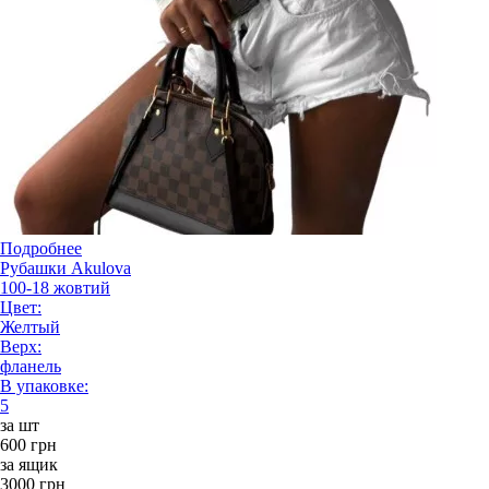
Подробнее
Рубашки Akulova
100-18 жовтий
Цвет:
Желтый
Верх:
фланель
В упаковке:
5
за шт
600 грн
за ящик
3000 грн