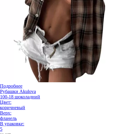
Подробнее
Рубашки Akulova
100-18 шоколадний
Цвет:
коричневый
Верх:
фланель
В упаковке:
5