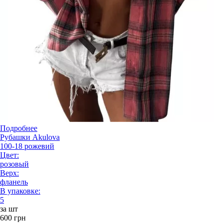
Подробнее
Рубашки Akulova
100-18 рожевий
Цвет:
розовый
Верх:
фланель
В упаковке:
5
за шт
600 грн