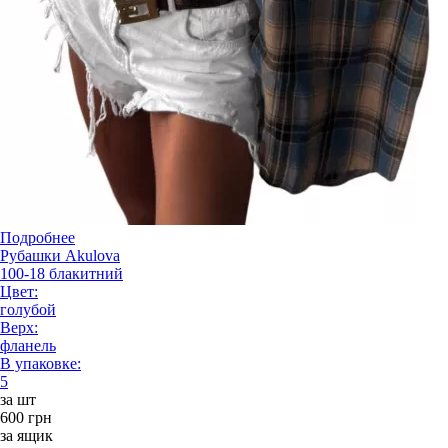
Подробнее
Рубашки Akulova
100-18 блакитний
Цвет:
голубой
Верх:
фланель
В упаковке:
5
за шт
600 грн
за ящик