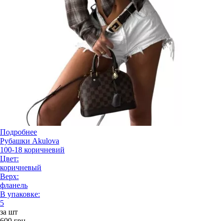
Подробнее
Рубашки Akulova
100-18 коричневий
Цвет:
коричневый
Верх:
фланель
В упаковке:
5
за шт
600 грн