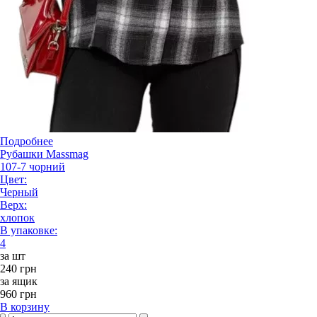
Подробнее
Рубашки Massmag
107-7 чорний
Цвет:
Черный
Верх:
хлопок
В упаковке:
4
за шт
240 грн
за ящик
960 грн
В корзину