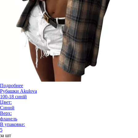
Подробнее
Рубашки Akulova
100-18 синій
Цвет:
Синий
Верх:
фланель
В упаковке:
5
за шт