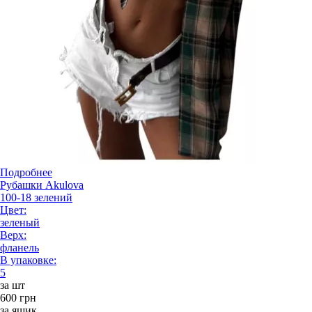
Подробнее
Рубашки Akulova
100-18 зелений
Цвет:
зеленый
Верх:
фланель
В упаковке:
5
за шт
600 грн
за ящик