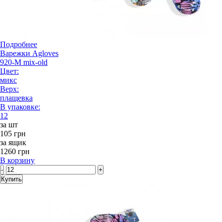
Подробнее
Варежки Agloves
920-M mix-old
Цвет:
микс
Верх:
плащевка
В упаковке:
12
за шт
105 грн
за ящик
1260 грн
В корзину
-
+
Купить