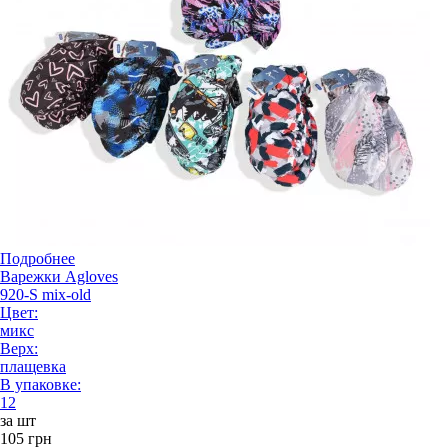
Подробнее
Варежки Agloves
920-S mix-old
Цвет:
микс
Верх:
плащевка
В упаковке:
12
за шт
105 грн