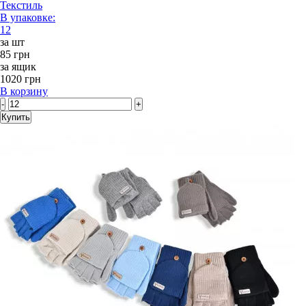
Текстиль
В упаковке:
12
за шт
85 грн
за ящик
1020 грн
В корзину
-
+
Купить