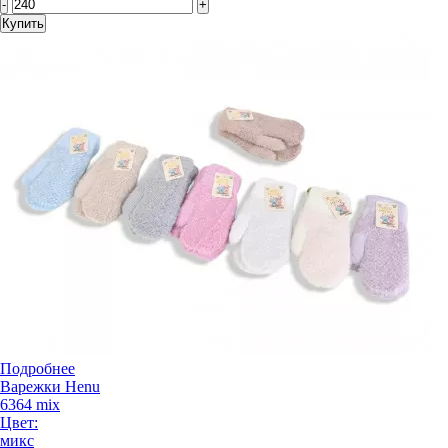
-
+
Купить
Подробнее
Варежки Henu
6364 mix
Цвет:
микс