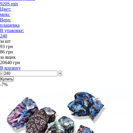
920S mix
Цвет:
микс
Верх:
плащевка
В упаковке:
240
за шт
93 грн
86 грн
за ящик
20640 грн
В корзину
-
+
Купить
-7%