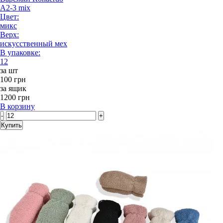
A2-3 mix
Цвет:
микс
Верх:
искусственный мех
В упаковке:
12
за шт
100 грн
за ящик
1200 грн
В корзину
-
+
Купить