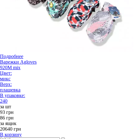
Подробнее
Варежки Agloves
920M mix
Цвет:
микс
Верх:
плащевка
В упаковке:
240
за шт
93 грн
86 грн
за ящик
20640 грн
В корзину