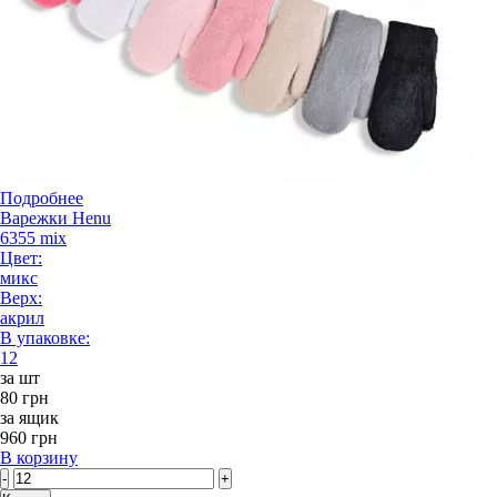
Подробнее
Варежки Henu
6355 mix
Цвет:
микс
Верх:
акрил
В упаковке:
12
за шт
80 грн
за ящик
960 грн
В корзину
-
+