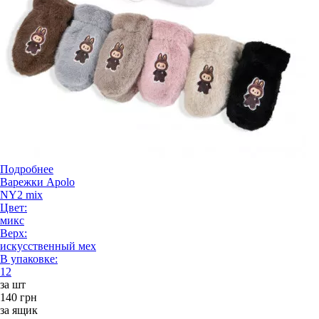
Подробнее
Варежки Apolo
NY2 mix
Цвет:
микс
Верх:
искусственный мех
В упаковке:
12
за шт
140 грн
за ящик