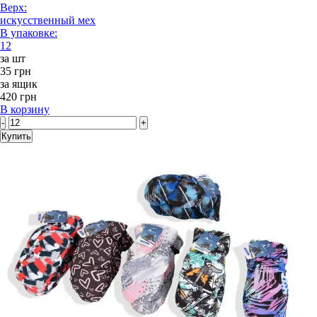
Верх:
искусственный мех
В упаковке:
12
за шт
35 грн
за ящик
420 грн
В корзину
-
+
Купить