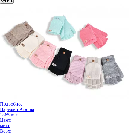
Купить
Подробнее
Варежки Атюша
1865 mix
Цвет:
микс
Верх: