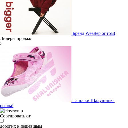
Бренд Weestep оптом!
Лидеры продаж
>
Тапочки Шалунишка
оптом!
Сортировать от
дорогих к дешёвшым