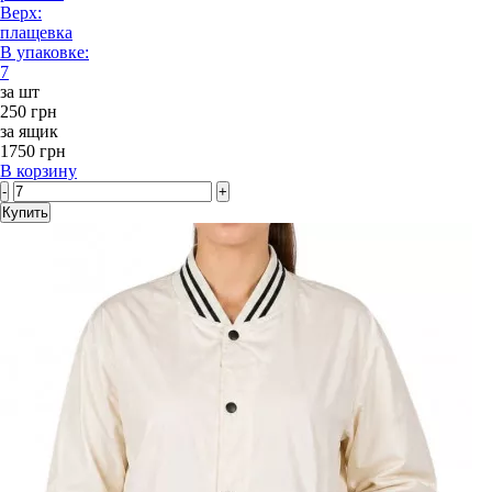
Верх:
плащевка
В упаковке:
7
за шт
250 грн
за ящик
1750 грн
В корзину
-
+
Купить