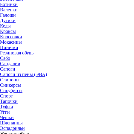
Ботинки
Валенки
Галоши
Дутики
Кеды
Кроксы
Кроссовки
Мокасины
Пинетки
Резиновая обувь
Сабо
Сандалии
Сапоги
Сапоги из пены (ЭВА)
Слипоны
Сникерсы
Сноубутсы
Спорт
Тапочки
Туфли
Угги
Чешки
Шлепанцы
Эспадрильи
Женская обувь