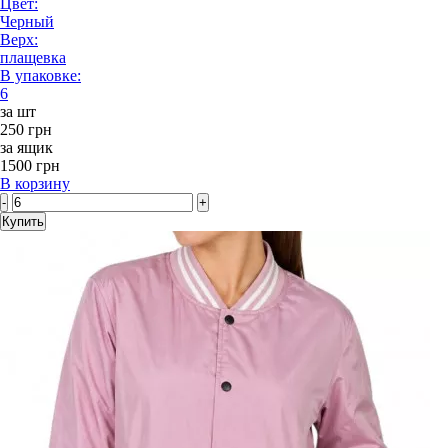
Цвет:
Черный
Верх:
плащевка
В упаковке:
6
за шт
250 грн
за ящик
1500 грн
В корзину
-
+
Купить