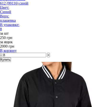
612 (99116) синій
Цвет:
Синий
Верх:
плащевка
В упаковке:
8
за шт
250 грн
за ящик
2000 грн
В корзину
-
+
Купить