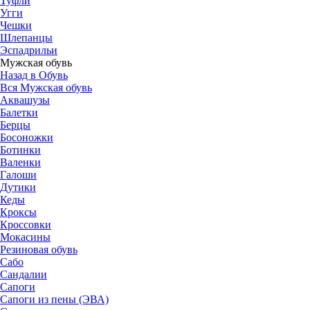
Туфли
Угги
Чешки
Шлепанцы
Эспадрильи
Мужская обувь
Назад в Обувь
Вся Мужская обувь
Аквашузы
Балетки
Берцы
Босоножки
Ботинки
Валенки
Галоши
Дутики
Кеды
Кроксы
Кроссовки
Мокасины
Резиновая обувь
Сабо
Сандалии
Сапоги
Сапоги из пены (ЭВА)