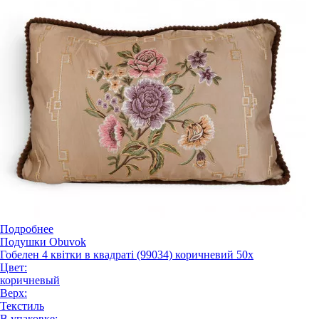
Подробнее
Подушки Obuvok
Гобелен 4 квітки в квадраті (99034) коричневий 50x
Цвет:
коричневый
Верх:
Текстиль
В упаковке: