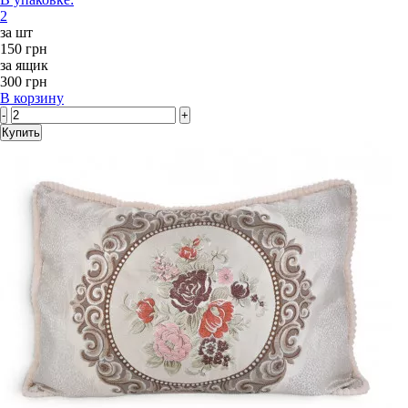
2
за шт
150 грн
за ящик
300 грн
В корзину
-
+
Купить