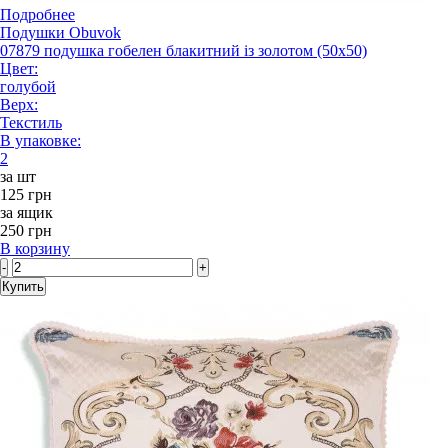
Подробнее
Подушки Obuvok
07879 подушка гобелен блакитний із золотом (50x50)
Цвет:
голубой
Верх:
Текстиль
В упаковке:
2
за шт
125 грн
за ящик
250 грн
В корзину
-
+
Купить