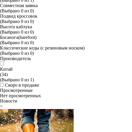
(Выбрано
0
из
1
)
Совместная заявка
(Выбрано
0
из
0
)
Подвид кроссовок
(Выбрано
0
из
0
)
Высота каблука
(Выбрано
0
из
0
)
Босанога(barefoot)
(Выбрано
0
из
0
)
Классические кеды (с резиновым носком)
(Выбрано
0
из
0
)
Производитель
Китай
(34)
(Выбрано
0
из
1
)
Скоро в продаже
Просмотренные
Нет просмотренных
Новости
>