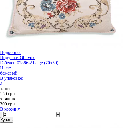
Подробнее
Подушки Obuvok
Гобелен 07886-2 beige (70x50)
Цвет:
бежевый
В упаковке:
2
за шт
150 грн
за ящик
300 грн
В корзину
-
+
Купить