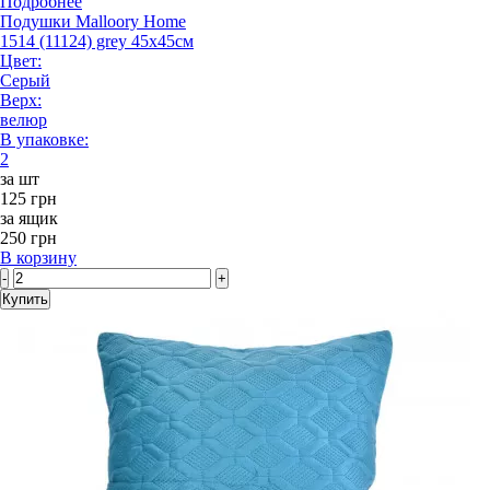
Подробнее
Подушки Malloory Home
1514 (11124) grey 45x45см
Цвет:
Серый
Верх:
велюр
В упаковке:
2
за шт
125 грн
за ящик
250 грн
В корзину
-
+
Купить