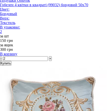
Подушки Obuvok
Гобелен 4 квітки в квадраті (99032) бордовий 50x70
Цвет:
Бордовый
Верх:
Текстиль
В упаковке:
2
за шт
150 грн
за ящик
300 грн
В корзину
-
+
Купить