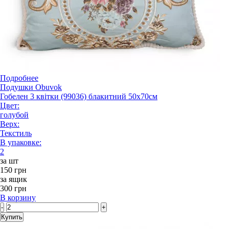
Подробнее
Подушки Obuvok
Гобелен 3 квітки (99036) блакитний 50x70см
Цвет:
голубой
Верх:
Текстиль
В упаковке:
2
за шт
150 грн
за ящик
300 грн
В корзину
-
+
Купить