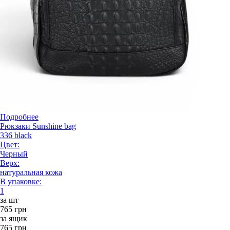
Подробнее
Рюкзаки Sunshine bag
336 black
Цвет:
Черный
Верх:
натуральная кожа
В упаковке:
1
за шт
765 грн
за ящик
765 грн