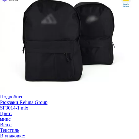
Подробнее
Рюкзаки Reluna Group
SF3014-1 mix
Цвет:
микс
Верх:
Текстиль
В упаковке: