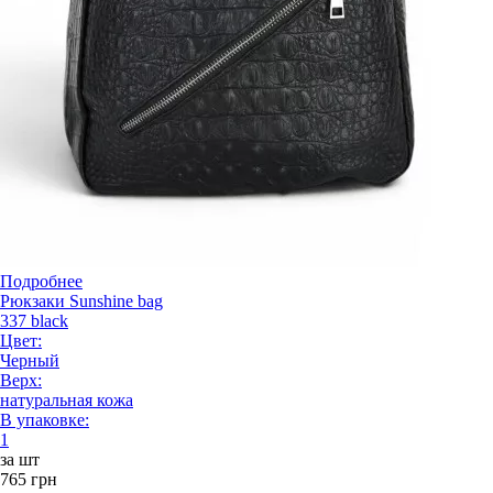
Подробнее
Рюкзаки Sunshine bag
337 black
Цвет:
Черный
Верх:
натуральная кожа
В упаковке:
1
за шт
765 грн