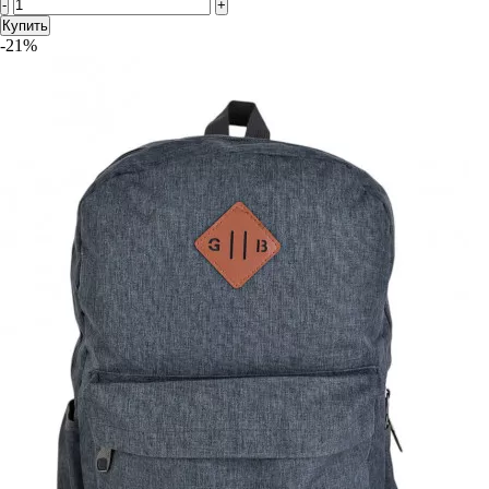
-
+
Купить
-21%