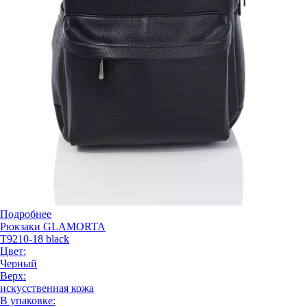
Подробнее
Рюкзаки GLAMORTA
T9210-18 black
Цвет:
Черный
Верх:
искусственная кожа
В упаковке: