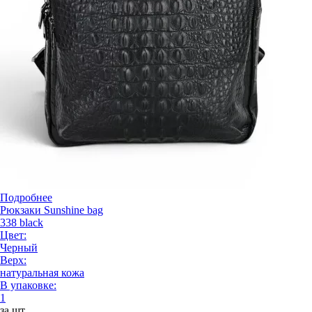
Подробнее
Рюкзаки Sunshine bag
338 black
Цвет:
Черный
Верх:
натуральная кожа
В упаковке:
1
за шт