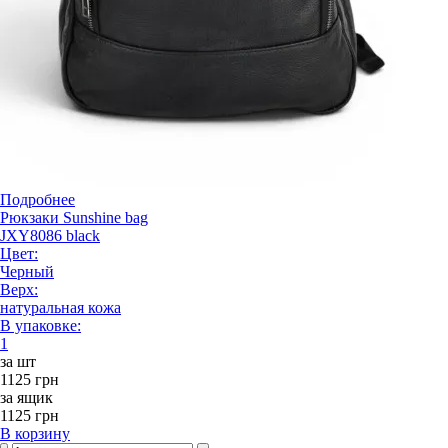
Подробнее
Рюкзаки Sunshine bag
JXY8086 black
Цвет:
Черный
Верх:
натуральная кожа
В упаковке:
1
за шт
1125 грн
за ящик
1125 грн
В корзину