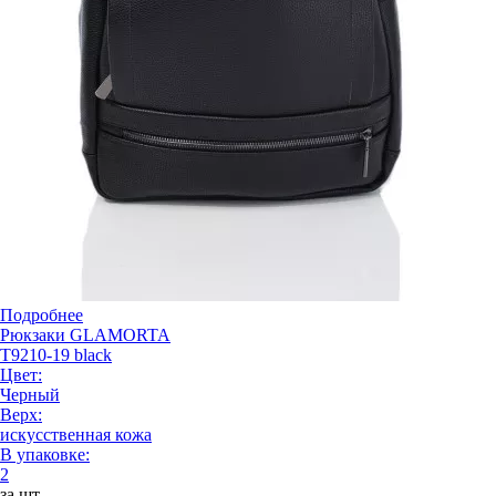
Подробнее
Рюкзаки GLAMORTA
T9210-19 black
Цвет:
Черный
Верх:
искусственная кожа
В упаковке:
2
за шт