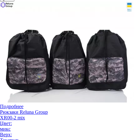
Подробнее
Рюкзаки Reluna Group
XR00-2 mix
Цвет:
микс
Верх: