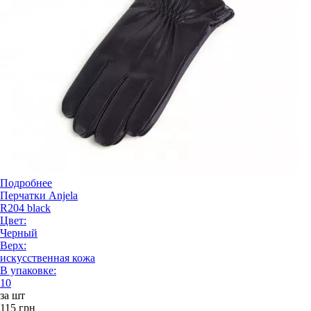
Подробнее
Перчатки Anjela
R204 black
Цвет:
Черный
Верх:
искусственная кожа
В упаковке:
10
за шт
115 грн