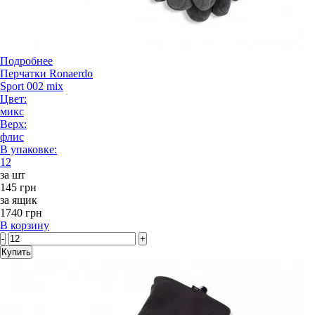
Подробнее
Перчатки Ronaerdo
Sport 002 mix
Цвет:
микс
Верх:
флис
В упаковке:
12
за шт
145 грн
за ящик
1740 грн
В корзину
-
+
Купить