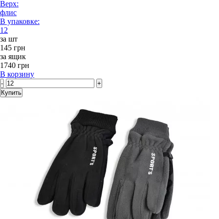
Верх:
флис
В упаковке:
12
за шт
145 грн
за ящик
1740 грн
В корзину
-
+
Купить