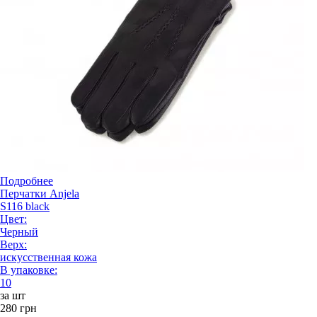
Подробнее
Перчатки Anjela
S116 black
Цвет:
Черный
Верх:
искусственная кожа
В упаковке:
10
за шт
280 грн