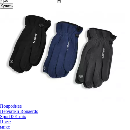
-
+
Купить
Подробнее
Перчатки Ronaerdo
Sport 001 mix
Цвет:
микс