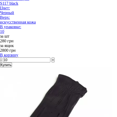
S117 black
Цвет:
Черный
Верх:
искусственная кожа
В упаковке:
10
за шт
280 грн
за ящик
2800 грн
В корзину
-
+
Купить