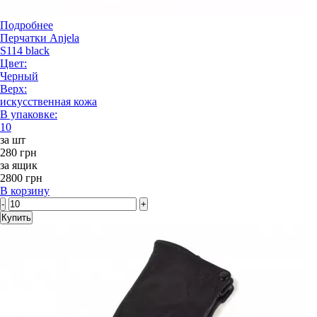
Подробнее
Перчатки Anjela
S114 black
Цвет:
Черный
Верх:
искусственная кожа
В упаковке:
10
за шт
280 грн
за ящик
2800 грн
В корзину
-
+
Купить