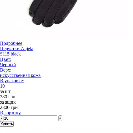
Подробнее
Перчатки Anjela
S115 black
Цвет:
Черный
Верх:
искусственная кожа
В упаковке:
10
за шт
280 грн
за ящик
2800 грн
В корзину
-
+
Купить