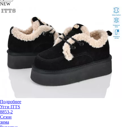
NEW
Подробнее
Угги ITTS
8853-2
Сезон
зима