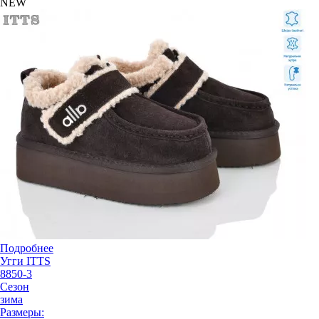
NEW
Подробнее
Угги ITTS
8850-3
Сезон
зима
Размеры: