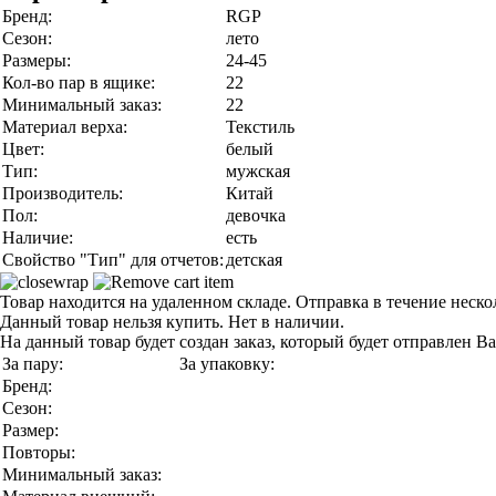
Бренд:
RGP
Сезон:
лето
Размеры:
24-45
Кол-во пар в ящике:
22
Минимальный заказ:
22
Материал верха:
Текстиль
Цвет:
белый
Тип:
мужская
Производитель:
Китай
Пол:
девочка
Наличие:
есть
Свойство "Тип" для отчетов:
детская
Товар находится на удаленном складе. Отправка в течение неск
Данный товар нельзя купить. Нет в наличии.
На данный товар будет создан заказ, который будет отправлен В
За пару:
За упаковку:
Бренд:
Сезон:
Размер:
Повторы:
Минимальный заказ: