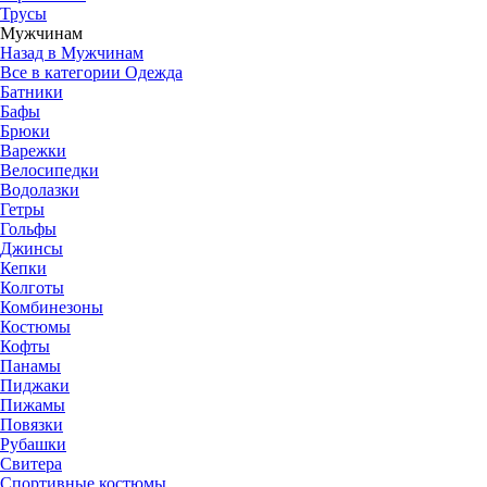
Трусы
Мужчинам
Назад в Мужчинам
Все в категории Одежда
Батники
Бафы
Брюки
Варежки
Велосипедки
Водолазки
Гетры
Гольфы
Джинсы
Кепки
Колготы
Комбинезоны
Костюмы
Кофты
Панамы
Пиджаки
Пижамы
Повязки
Рубашки
Свитера
Спортивные костюмы