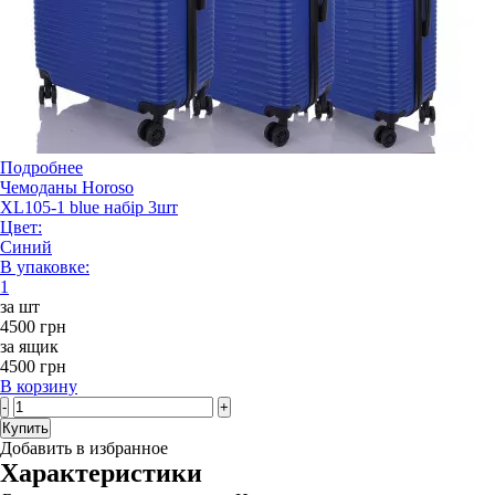
Подробнее
Чемоданы Horoso
XL105-1 blue набір 3шт
Цвет:
Синий
В упаковке:
1
за шт
4500 грн
за ящик
4500 грн
В корзину
-
+
Купить
Добавить в избранное
Характеристики