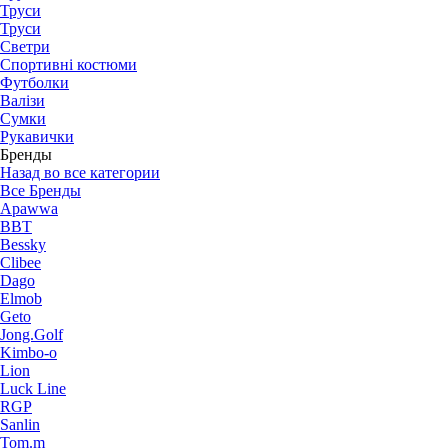
Труси
Труси
Светри
Спортивні костюми
Футболки
Валізи
Сумки
Рукавички
Бренды
Назад во все категории
Все Бренды
Apawwa
BBT
Bessky
Clibee
Dago
Elmob
Geto
Jong.Golf
Kimbo-o
Lion
Luck Line
RGP
Sanlin
Tom.m