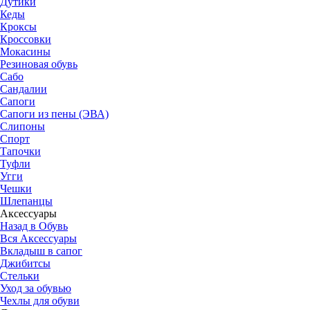
Дутики
Кеды
Кроксы
Кроссовки
Мокасины
Резиновая обувь
Сабо
Сандалии
Сапоги
Сапоги из пены (ЭВА)
Слипоны
Спорт
Тапочки
Туфли
Угги
Чешки
Шлепанцы
Аксессуары
Назад в Обувь
Вся Аксессуары
Вкладыш в сапог
Джибитсы
Стельки
Уход за обувью
Чехлы для обуви