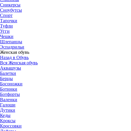
Сникерсы
Сноубутсы
Спорт
Тапочки
Туфли
Угги
Чешки
Шлепанцы
Эспадрильи
Женская обувь
Назад в Обувь
Вся Женская обувь
Аквашузы
Балетки
Берцы
Босоножки
Ботинки
Ботфорты
Валенки
Галоши
Дутики
Кеды
Кроксы
Кроссовки