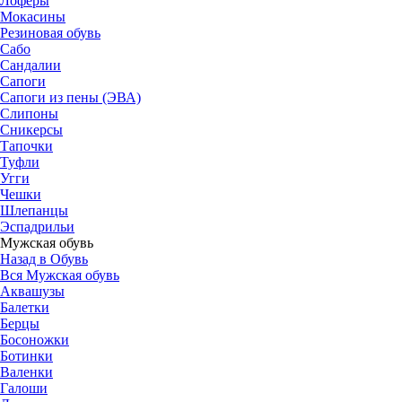
Лоферы
Мокасины
Резиновая обувь
Сабо
Сандалии
Сапоги
Сапоги из пены (ЭВА)
Слипоны
Сникерсы
Тапочки
Туфли
Угги
Чешки
Шлепанцы
Эспадрильи
Мужская обувь
Назад в Обувь
Вся Мужская обувь
Аквашузы
Балетки
Берцы
Босоножки
Ботинки
Валенки
Галоши