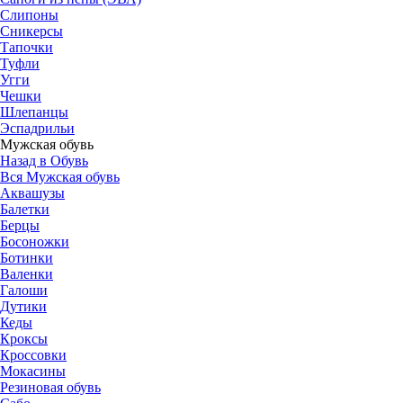
Слипоны
Сникерсы
Тапочки
Туфли
Угги
Чешки
Шлепанцы
Эспадрильи
Мужская обувь
Назад в Обувь
Вся Мужская обувь
Аквашузы
Балетки
Берцы
Босоножки
Ботинки
Валенки
Галоши
Дутики
Кеды
Кроксы
Кроссовки
Мокасины
Резиновая обувь