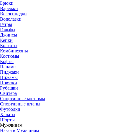
Брюки
Варежки
Велосипедки
Водолазки
Гетры
Гольфы
Джинсы
Кепки
Колготы
Комбинезоны
Костюмы
Кофты
Панамы
Пиджаки
Пижамы
Повязки
Рубашки
Свитера
Спортивные костюмы
Спортивные штаны
Футболки
Халаты
Шорты
Мужчинам
Назад в Мужчинам