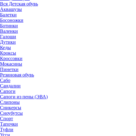
Вся Детская обувь
Аквашузы
Балетки
Босоножки
Ботинки
Валенки
Галоши
Дутики
Кеды
Кроксы
Кроссовки
Мокасины
Пинетки
Резиновая обувь
Сабо
Сандалии
Сапоги
Сапоги из пены (ЭВА)
Слипоны
Сникерсы
Сноубутсы
Спорт
Тапочки
Туфли
Угги