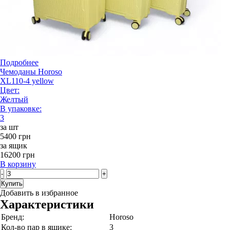
Подробнее
Чемоданы Horoso
XL110-4 yellow
Цвет:
Желтый
В упаковке:
3
за шт
5400 грн
за ящик
16200 грн
В корзину
-
+
Купить
Добавить в избранное
Характеристики
Бренд:
Horoso
Кол-во пар в ящике:
3