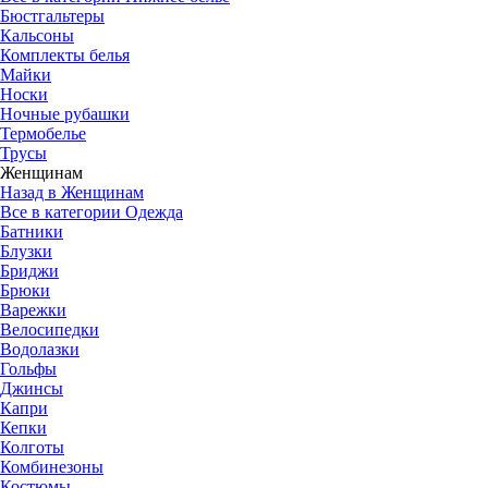
Бюстгальтеры
Кальсоны
Комплекты белья
Майки
Носки
Ночные рубашки
Термобелье
Трусы
Женщинам
Назад в Женщинам
Все в категории Одежда
Батники
Блузки
Бриджи
Брюки
Варежки
Велосипедки
Водолазки
Гольфы
Джинсы
Капри
Кепки
Колготы
Комбинезоны
Костюмы