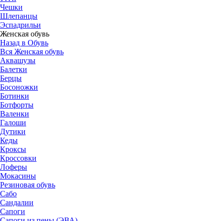
Чешки
Шлепанцы
Эспадрильи
Женская обувь
Назад в Обувь
Вся Женская обувь
Аквашузы
Балетки
Берцы
Босоножки
Ботинки
Ботфорты
Валенки
Галоши
Дутики
Кеды
Кроксы
Кроссовки
Лоферы
Мокасины
Резиновая обувь
Сабо
Сандалии
Сапоги
Сапоги из пены (ЭВА)