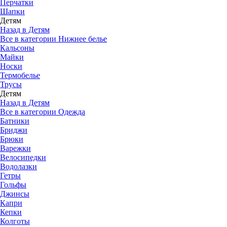
Перчатки
Шапки
Детям
Назад в Детям
Все в категории Нижнее белье
Кальсоны
Майки
Носки
Термобелье
Трусы
Детям
Назад в Детям
Все в категории Одежда
Батники
Бриджи
Брюки
Варежки
Велосипедки
Водолазки
Гетры
Гольфы
Джинсы
Капри
Кепки
Колготы