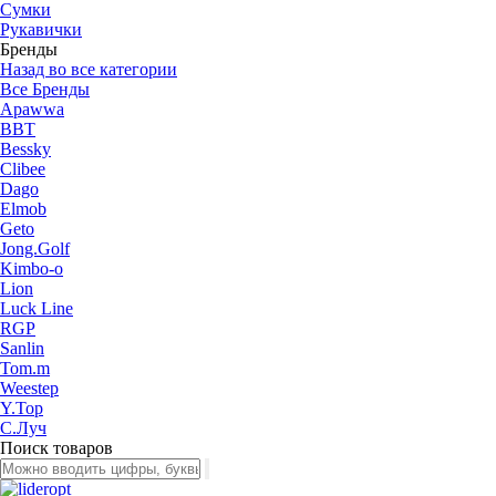
Сумки
Рукавички
Бренды
Назад во все категории
Все Бренды
Apawwa
BBT
Bessky
Clibee
Dago
Elmob
Geto
Jong.Golf
Kimbo-o
Lion
Luck Line
RGP
Sanlin
Tom.m
Weestep
Y.Top
С.Луч
Поиск товаров