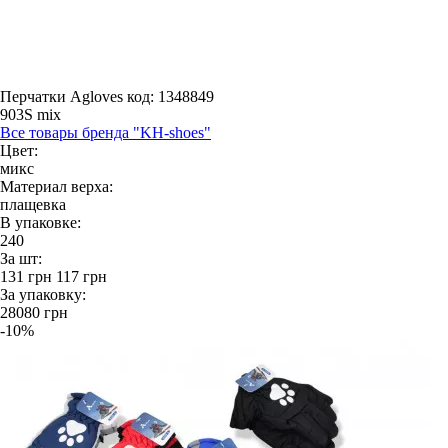
Перчатки Agloves
код: 1348849
903S mix
Все товары бренда "KH-shoes"
Цвет:
микс
Материал верха:
плащевка
В упаковке:
240
За шт:
131
грн
117
грн
За упаковку:
28080
грн
-10%