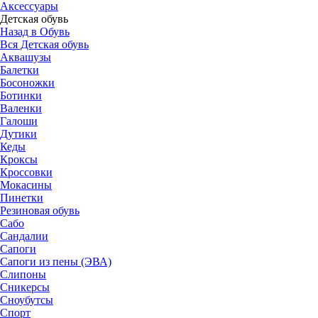
Аксессуары
Детская обувь
Назад в Обувь
Вся Детская обувь
Аквашузы
Балетки
Босоножки
Ботинки
Валенки
Галоши
Дутики
Кеды
Кроксы
Кроссовки
Мокасины
Пинетки
Резиновая обувь
Сабо
Сандалии
Сапоги
Сапоги из пены (ЭВА)
Слипоны
Сникерсы
Сноубутсы
Спорт