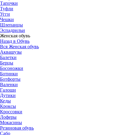
Тапочки
Туфли
Угги
Чешки
Шлепанцы
Эспадрильи
Женская обувь
Назад в Обувь
Вся Женская обувь
Аквашузы
Балетки
Берцы
Босоножки
Ботинки
Ботфорты
Валенки
Галоши
Дутики
Кеды
Кроксы
Кроссовки
Лоферы
Мокасины
Резиновая обувь
Сабо