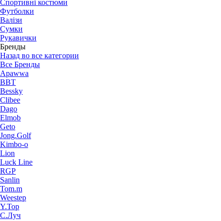
Спортивні костюми
Футболки
Валізи
Сумки
Рукавички
Бренды
Назад во все категории
Все Бренды
Apawwa
BBT
Bessky
Clibee
Dago
Elmob
Geto
Jong.Golf
Kimbo-o
Lion
Luck Line
RGP
Sanlin
Tom.m
Weestep
Y.Top
С.Луч