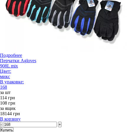
Подробнее
Перчатки Agloves
908L mix
Цвет:
микс
В упаковке:
168
за шт
114 грн
108 грн
за ящик
18144 грн
В корзину
-
+
Купить