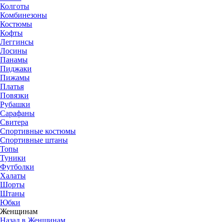
Колготы
Комбинезоны
Костюмы
Кофты
Леггинсы
Лосины
Панамы
Пиджаки
Пижамы
Платья
Повязки
Рубашки
Сарафаны
Свитера
Спортивные костюмы
Спортивные штаны
Топы
Туники
Футболки
Халаты
Шорты
Штаны
Юбки
Женщинам
Назад в Женщинам