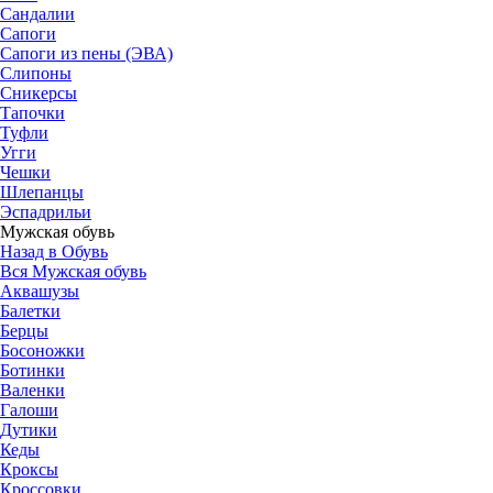
Сандалии
Сапоги
Сапоги из пены (ЭВА)
Слипоны
Сникерсы
Тапочки
Туфли
Угги
Чешки
Шлепанцы
Эспадрильи
Мужская обувь
Назад в Обувь
Вся Мужская обувь
Аквашузы
Балетки
Берцы
Босоножки
Ботинки
Валенки
Галоши
Дутики
Кеды
Кроксы
Кроссовки