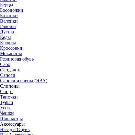
Берцы
Босоножки
Ботинки
Валенки
Галоши
Дутики
Кеды
Кроксы
Кроссовки
Мокасины
Резиновая обувь
Сабо
Сандалии
Сапоги
Сапоги из пены (ЭВА)
Слипоны
Спорт
Тапочки
Туфли
Угги
Чешки
Шлепанцы
Аксессуары
Назад в Обувь
Вся Аксессуары