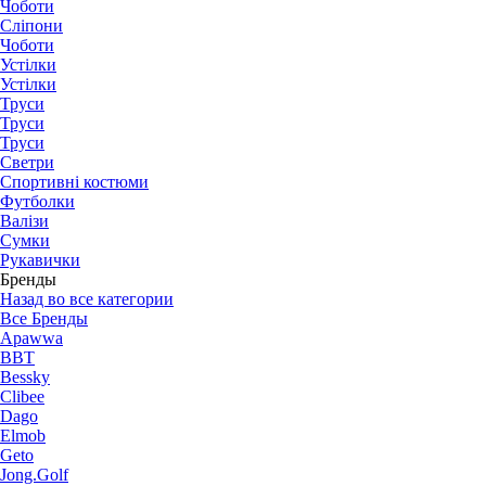
Чоботи
Сліпони
Чоботи
Устілки
Устілки
Труси
Труси
Труси
Светри
Спортивні костюми
Футболки
Валізи
Сумки
Рукавички
Бренды
Назад во все категории
Все Бренды
Apawwa
BBT
Bessky
Clibee
Dago
Elmob
Geto
Jong.Golf