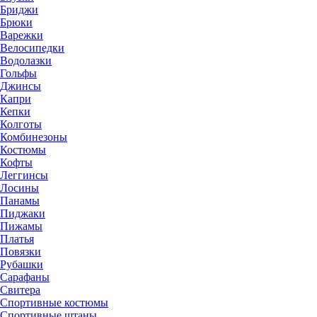
Бриджи
Брюки
Варежки
Велосипедки
Водолазки
Гольфы
Джинсы
Капри
Кепки
Колготы
Комбинезоны
Костюмы
Кофты
Леггинсы
Лосины
Панамы
Пиджаки
Пижамы
Платья
Повязки
Рубашки
Сарафаны
Свитера
Спортивные костюмы
Спортивные штаны