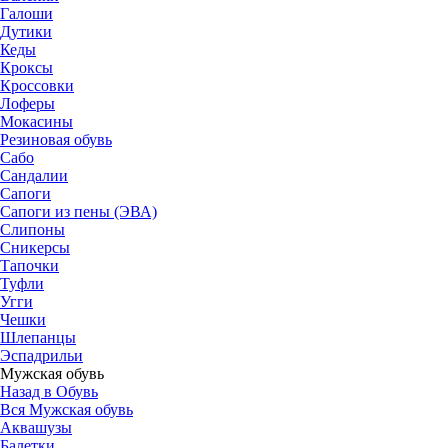
Галоши
Дутики
Кеды
Кроксы
Кроссовки
Лоферы
Мокасины
Резиновая обувь
Сабо
Сандалии
Сапоги
Сапоги из пены (ЭВА)
Слипоны
Сникерсы
Тапочки
Туфли
Угги
Чешки
Шлепанцы
Эспадрильи
Мужская обувь
Назад в Обувь
Вся Мужская обувь
Аквашузы
Балетки