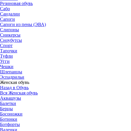
Резиновая обувь
Сабо
Сандалии
Сапоги
Сапоги из пены (ЭВА)
Слипоны
Сникерсы
Сноубутсы
Спорт
Тапочки
Туфли
Угги
Чешки
Шлепанцы
Эспадрильи
Женская обувь
Назад в Обувь
Вся Женская обувь
Аквашузы
Балетки
Берцы
Босоножки
Ботинки
Ботфорты
Валенки