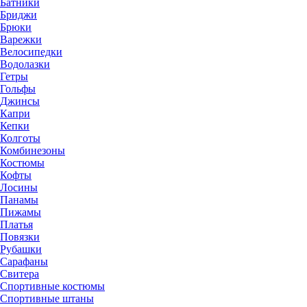
Батники
Бриджи
Брюки
Варежки
Велосипедки
Водолазки
Гетры
Гольфы
Джинсы
Капри
Кепки
Колготы
Комбинезоны
Костюмы
Кофты
Лосины
Панамы
Пижамы
Платья
Повязки
Рубашки
Сарафаны
Свитера
Спортивные костюмы
Спортивные штаны