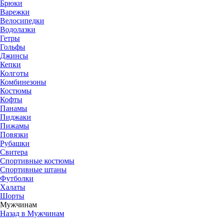
Брюки
Варежки
Велосипедки
Водолазки
Гетры
Гольфы
Джинсы
Кепки
Колготы
Комбинезоны
Костюмы
Кофты
Панамы
Пиджаки
Пижамы
Повязки
Рубашки
Свитера
Спортивные костюмы
Спортивные штаны
Футболки
Халаты
Шорты
Мужчинам
Назад в Мужчинам