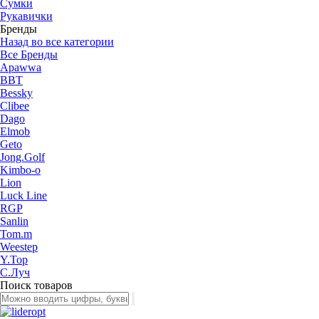
Сумки
Рукавички
Бренды
Назад во все категории
Все Бренды
Apawwa
BBT
Bessky
Clibee
Dago
Elmob
Geto
Jong.Golf
Kimbo-o
Lion
Luck Line
RGP
Sanlin
Tom.m
Weestep
Y.Top
С.Луч
Поиск товаров