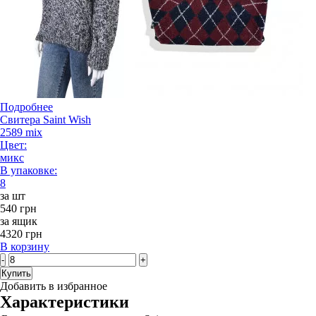
Подробнее
Свитера Saint Wish
2589 mix
Цвет:
микс
В упаковке:
8
за шт
540 грн
за ящик
4320 грн
В корзину
-
+
Купить
Добавить в избранное
Характеристики