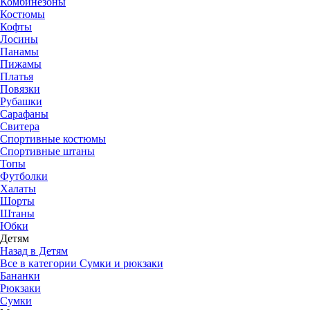
Комбинезоны
Костюмы
Кофты
Лосины
Панамы
Пижамы
Платья
Повязки
Рубашки
Сарафаны
Свитера
Спортивные костюмы
Спортивные штаны
Топы
Футболки
Халаты
Шорты
Штаны
Юбки
Детям
Назад в Детям
Все в категории Сумки и рюкзаки
Бананки
Рюкзаки
Сумки