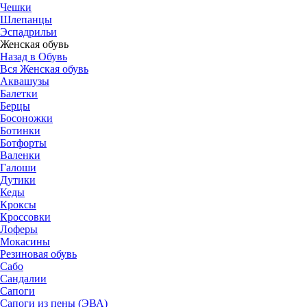
Чешки
Шлепанцы
Эспадрильи
Женская обувь
Назад в Обувь
Вся Женская обувь
Аквашузы
Балетки
Берцы
Босоножки
Ботинки
Ботфорты
Валенки
Галоши
Дутики
Кеды
Кроксы
Кроссовки
Лоферы
Мокасины
Резиновая обувь
Сабо
Сандалии
Сапоги
Сапоги из пены (ЭВА)