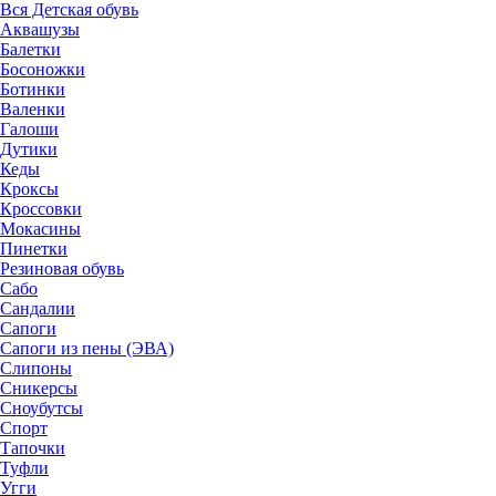
Вся Детская обувь
Аквашузы
Балетки
Босоножки
Ботинки
Валенки
Галоши
Дутики
Кеды
Кроксы
Кроссовки
Мокасины
Пинетки
Резиновая обувь
Сабо
Сандалии
Сапоги
Сапоги из пены (ЭВА)
Слипоны
Сникерсы
Сноубутсы
Спорт
Тапочки
Туфли
Угги