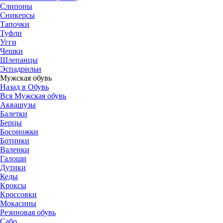
Слипоны
Сникерсы
Тапочки
Туфли
Угги
Чешки
Шлепанцы
Эспадрильи
Мужская обувь
Назад в Обувь
Вся Мужская обувь
Аквашузы
Балетки
Берцы
Босоножки
Ботинки
Валенки
Галоши
Дутики
Кеды
Кроксы
Кроссовки
Мокасины
Резиновая обувь
Сабо