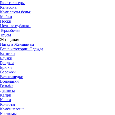
Бюстгальтеры
Кальсоны
Комплекты белья
Майки
Носки
Ночные рубашки
Термобелье
Трусы
Женщинам
Назад в Женщинам
Все в категории Одежда
Батники
Блузки
Бриджи
Брюки
Варежки
Велосипедки
Водолазки
Гольфы
Джинсы
Капри
Кепки
Колготы
Комбинезоны
Костюмы