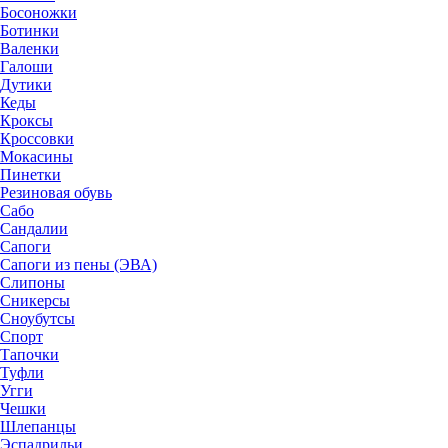
Босоножки
Ботинки
Валенки
Галоши
Дутики
Кеды
Кроксы
Кроссовки
Мокасины
Пинетки
Резиновая обувь
Сабо
Сандалии
Сапоги
Сапоги из пены (ЭВА)
Слипоны
Сникерсы
Сноубутсы
Спорт
Тапочки
Туфли
Угги
Чешки
Шлепанцы
Эспадрильи