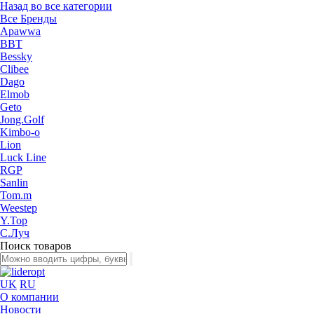
Назад во все категории
Все Бренды
Apawwa
BBT
Bessky
Clibee
Dago
Elmob
Geto
Jong.Golf
Kimbo-o
Lion
Luck Line
RGP
Sanlin
Tom.m
Weestep
Y.Top
С.Луч
Поиск товаров
UK
RU
О компании
Новости