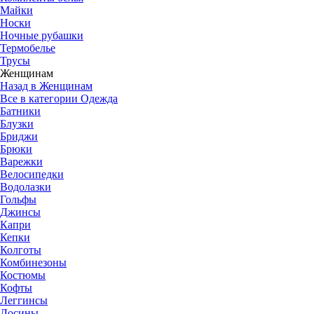
Майки
Носки
Ночные рубашки
Термобелье
Трусы
Женщинам
Назад в Женщинам
Все в категории Одежда
Батники
Блузки
Бриджи
Брюки
Варежки
Велосипедки
Водолазки
Гольфы
Джинсы
Капри
Кепки
Колготы
Комбинезоны
Костюмы
Кофты
Леггинсы
Лосины