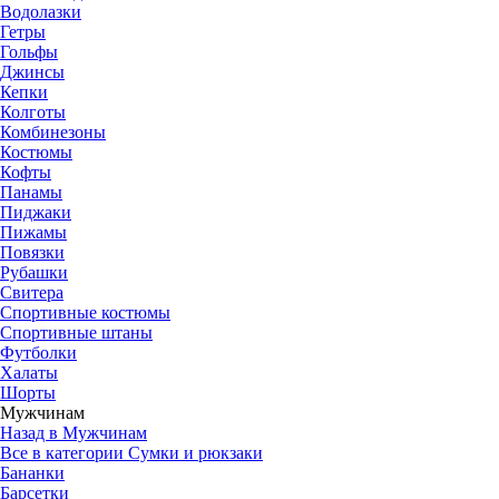
Водолазки
Гетры
Гольфы
Джинсы
Кепки
Колготы
Комбинезоны
Костюмы
Кофты
Панамы
Пиджаки
Пижамы
Повязки
Рубашки
Свитера
Спортивные костюмы
Спортивные штаны
Футболки
Халаты
Шорты
Мужчинам
Назад в Мужчинам
Все в категории Сумки и рюкзаки
Бананки
Барсетки