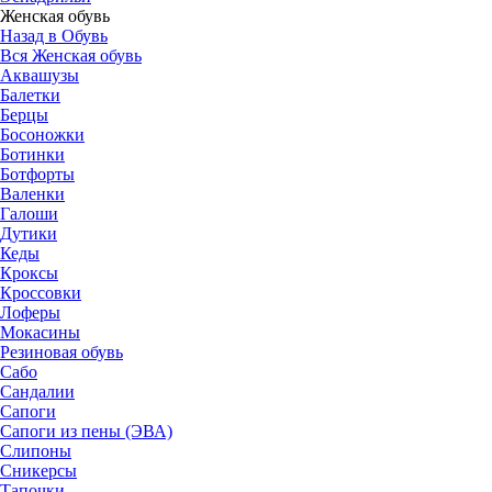
Женская обувь
Назад в Обувь
Вся Женская обувь
Аквашузы
Балетки
Берцы
Босоножки
Ботинки
Ботфорты
Валенки
Галоши
Дутики
Кеды
Кроксы
Кроссовки
Лоферы
Мокасины
Резиновая обувь
Сабо
Сандалии
Сапоги
Сапоги из пены (ЭВА)
Слипоны
Сникерсы
Тапочки