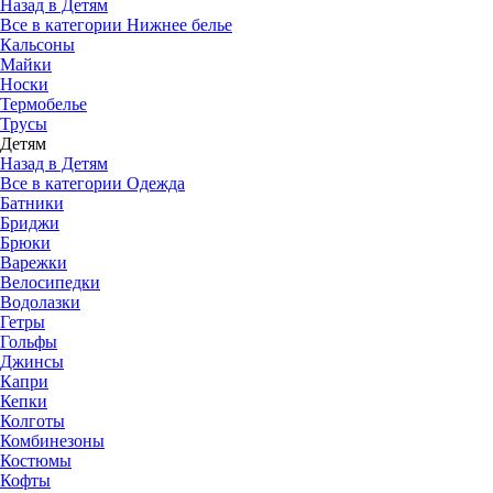
Назад в Детям
Все в категории Нижнее белье
Кальсоны
Майки
Носки
Термобелье
Трусы
Детям
Назад в Детям
Все в категории Одежда
Батники
Бриджи
Брюки
Варежки
Велосипедки
Водолазки
Гетры
Гольфы
Джинсы
Капри
Кепки
Колготы
Комбинезоны
Костюмы
Кофты