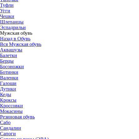
Туфли
Угги
Чешки
Шлепанцы
Эспадрильи
Мужская обувь
Назад в Обувь
Вся Мужская обувь
Аквашузы
Балетки
Берцы
Босоножки
Ботинки
Валенки
Галоши
Дутики
Кеды
Кроксы
Кроссовки
Мокасины
Резиновая обувь
Сабо
Сандалии
Сапоги