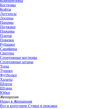
Комбинезоны
Костюмы
Кофты
Леггинсы
Лосины
Панамы
Пиджаки
Пижамы
Платья
Повязки
Рубашки
Сарафаны
Свитера
Спортивные костюмы
Спортивные штаны
Топы
Туники
Футболки
Халаты
Шорты
Штаны
Юбки
Женщинам
Назад в Женщинам
Все в категории Сумки и рюкзаки