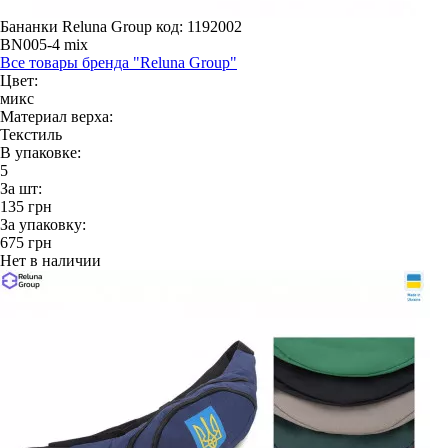
Бананки Reluna Group
код: 1192002
BN005-4 mix
Все товары бренда "Reluna Group"
Цвет:
микс
Материал верха:
Текстиль
В упаковке:
5
За шт:
135
грн
За упаковку:
675
грн
Нет в наличии