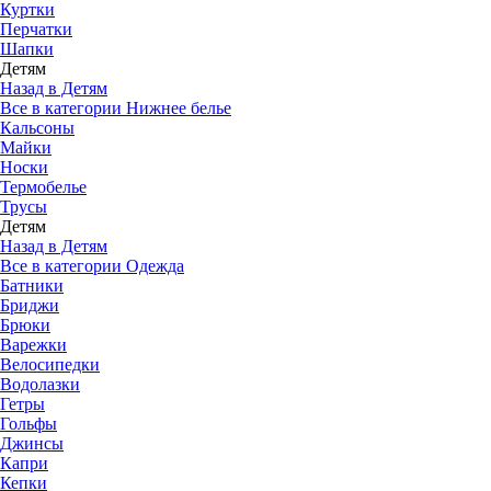
Куртки
Перчатки
Шапки
Детям
Назад в Детям
Все в категории Нижнее белье
Кальсоны
Майки
Носки
Термобелье
Трусы
Детям
Назад в Детям
Все в категории Одежда
Батники
Бриджи
Брюки
Варежки
Велосипедки
Водолазки
Гетры
Гольфы
Джинсы
Капри
Кепки