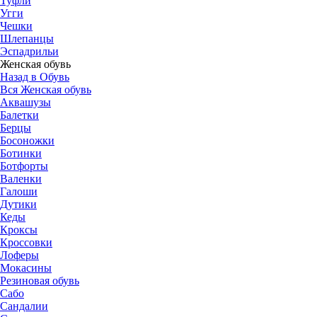
Туфли
Угги
Чешки
Шлепанцы
Эспадрильи
Женская обувь
Назад в Обувь
Вся Женская обувь
Аквашузы
Балетки
Берцы
Босоножки
Ботинки
Ботфорты
Валенки
Галоши
Дутики
Кеды
Кроксы
Кроссовки
Лоферы
Мокасины
Резиновая обувь
Сабо
Сандалии