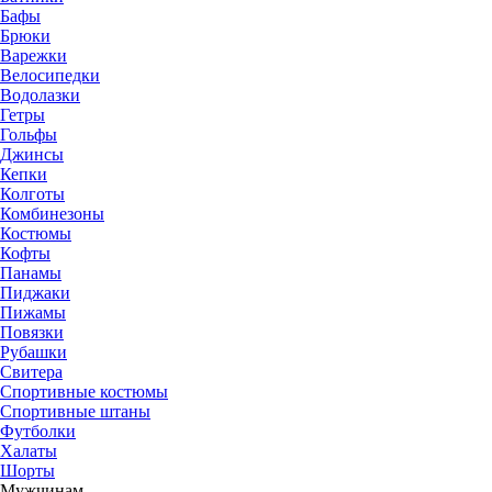
Бафы
Брюки
Варежки
Велосипедки
Водолазки
Гетры
Гольфы
Джинсы
Кепки
Колготы
Комбинезоны
Костюмы
Кофты
Панамы
Пиджаки
Пижамы
Повязки
Рубашки
Свитера
Спортивные костюмы
Спортивные штаны
Футболки
Халаты
Шорты
Мужчинам