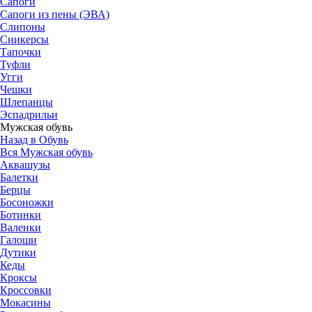
Сапоги
Сапоги из пены (ЭВА)
Слипоны
Сникерсы
Тапочки
Туфли
Угги
Чешки
Шлепанцы
Эспадрильи
Мужская обувь
Назад в Обувь
Вся Мужская обувь
Аквашузы
Балетки
Берцы
Босоножки
Ботинки
Валенки
Галоши
Дутики
Кеды
Кроксы
Кроссовки
Мокасины