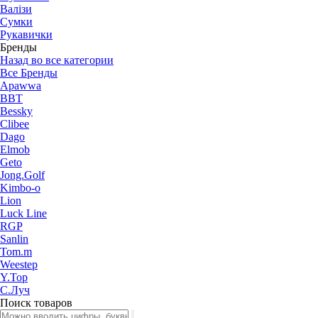
Валізи
Сумки
Рукавички
Бренды
Назад во все категории
Все Бренды
Apawwa
BBT
Bessky
Clibee
Dago
Elmob
Geto
Jong.Golf
Kimbo-o
Lion
Luck Line
RGP
Sanlin
Tom.m
Weestep
Y.Top
С.Луч
Поиск товаров