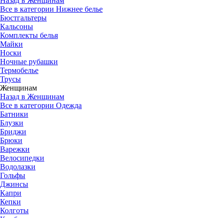
Назад в Женщинам
Все в категории Нижнее белье
Бюстгальтеры
Кальсоны
Комплекты белья
Майки
Носки
Ночные рубашки
Термобелье
Трусы
Женщинам
Назад в Женщинам
Все в категории Одежда
Батники
Блузки
Бриджи
Брюки
Варежки
Велосипедки
Водолазки
Гольфы
Джинсы
Капри
Кепки
Колготы