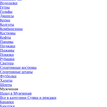
Водолазки
Гетры
Гольфы
Джинсы
Кепки
Колготы
Комбинезоны
Костюмы
Кофты
Панамы
Пиджаки
Пижамы
Повязки
Рубашки
Свитера
Спортивные костюмы
Спортивные штаны
Футболки
Халаты
Шорты
Мужчинам
Назад в Мужчинам
Все в категории Сумки и рюкзаки
Бананки
Барсетки