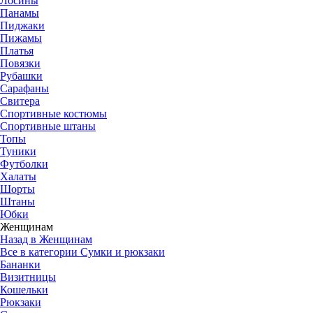
Лосины
Панамы
Пиджаки
Пижамы
Платья
Повязки
Рубашки
Сарафаны
Свитера
Спортивные костюмы
Спортивные штаны
Топы
Туники
Футболки
Халаты
Шорты
Штаны
Юбки
Женщинам
Назад в Женщинам
Все в категории Сумки и рюкзаки
Бананки
Визитницы
Кошельки
Рюкзаки