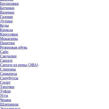
Босоножки
Ботинки
Валенки
Галоши
Дутики
Кеды
Кроксы
Кроссовки
Мокасины
Пинетки
Резиновая обувь
Сабо
Сандалии
Сапоги
Сапоги из пены (ЭВА)
Слипоны
Сникерсы
Сноубутсы
Спорт
Тапочки
Туфли
Угги
Чешки
Шлепанцы
Эспадрильи