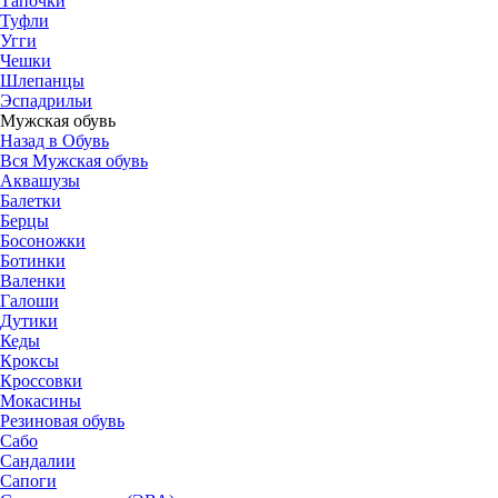
Тапочки
Туфли
Угги
Чешки
Шлепанцы
Эспадрильи
Мужская обувь
Назад в Обувь
Вся Мужская обувь
Аквашузы
Балетки
Берцы
Босоножки
Ботинки
Валенки
Галоши
Дутики
Кеды
Кроксы
Кроссовки
Мокасины
Резиновая обувь
Сабо
Сандалии
Сапоги