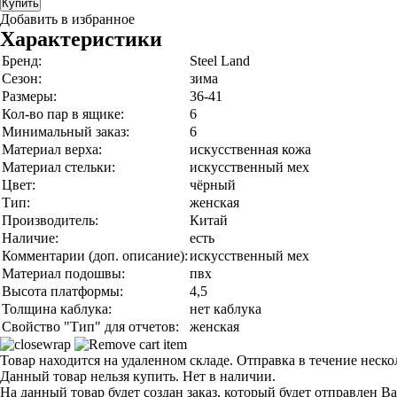
Купить
Добавить в избранное
Характеристики
Бренд:
Steel Land
Сезон:
зима
Размеры:
36-41
Кол-во пар в ящике:
6
Минимальный заказ:
6
Материал верха:
искусственная кожа
Материал стельки:
искусственный мех
Цвет:
чёрный
Тип:
женская
Производитель:
Китай
Наличие:
есть
Комментарии (доп. описание):
искусственный мех
Материал подошвы:
пвх
Высота платформы:
4,5
Толщина каблука:
нет каблука
Свойство "Тип" для отчетов:
женская
Товар находится на удаленном складе. Отправка в течение неск
Данный товар нельзя купить. Нет в наличии.
На данный товар будет создан заказ, который будет отправлен В