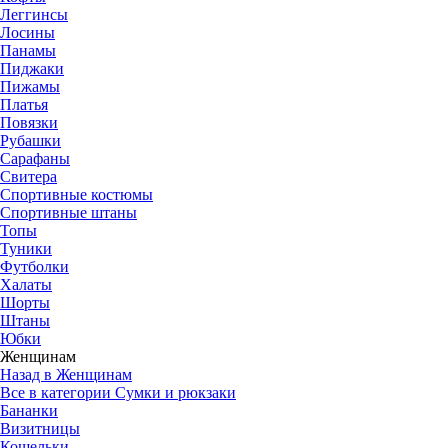
Леггинсы
Лосины
Панамы
Пиджаки
Пижамы
Платья
Повязки
Рубашки
Сарафаны
Свитера
Спортивные костюмы
Спортивные штаны
Топы
Туники
Футболки
Халаты
Шорты
Штаны
Юбки
Женщинам
Назад в Женщинам
Все в категории Сумки и рюкзаки
Бананки
Визитницы
Кошельки