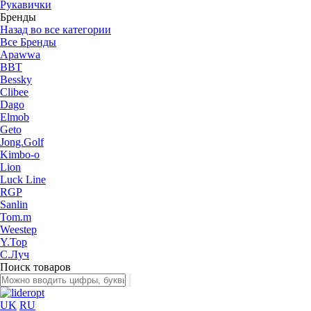
Рукавички
Бренды
Назад во все категории
Все Бренды
Apawwa
BBT
Bessky
Clibee
Dago
Elmob
Geto
Jong.Golf
Kimbo-o
Lion
Luck Line
RGP
Sanlin
Tom.m
Weestep
Y.Top
С.Луч
Поиск товаров
UK
RU