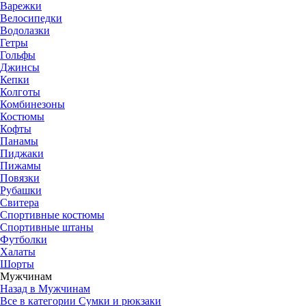
Варежки
Велосипедки
Водолазки
Гетры
Гольфы
Джинсы
Кепки
Колготы
Комбинезоны
Костюмы
Кофты
Панамы
Пиджаки
Пижамы
Повязки
Рубашки
Свитера
Спортивные костюмы
Спортивные штаны
Футболки
Халаты
Шорты
Мужчинам
Назад в Мужчинам
Все в категории Сумки и рюкзаки