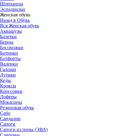
Шлепанцы
Эспадрильи
Женская обувь
Назад в Обувь
Вся Женская обувь
Аквашузы
Балетки
Берцы
Босоножки
Ботинки
Ботфорты
Валенки
Галоши
Дутики
Кеды
Кроксы
Кроссовки
Лоферы
Мокасины
Резиновая обувь
Сабо
Сандалии
Сапоги
Сапоги из пены (ЭВА)
Слипоны