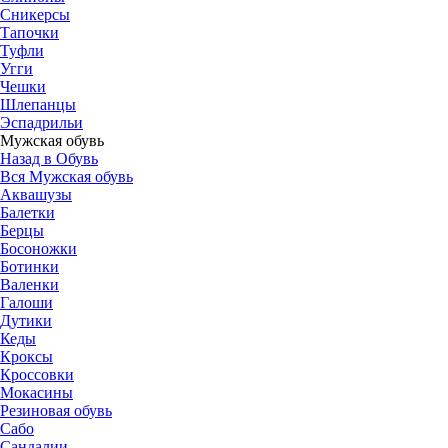
Сникерсы
Тапочки
Туфли
Угги
Чешки
Шлепанцы
Эспадрильи
Мужская обувь
Назад в Обувь
Вся Мужская обувь
Аквашузы
Балетки
Берцы
Босоножки
Ботинки
Валенки
Галоши
Дутики
Кеды
Кроксы
Кроссовки
Мокасины
Резиновая обувь
Сабо
Сандалии