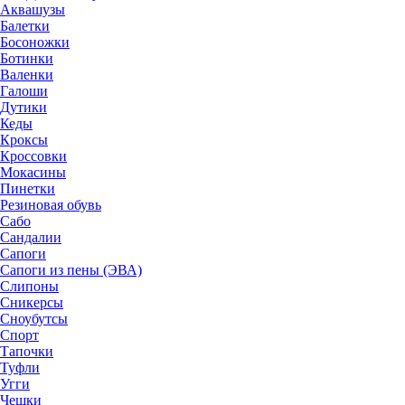
Аквашузы
Балетки
Босоножки
Ботинки
Валенки
Галоши
Дутики
Кеды
Кроксы
Кроссовки
Мокасины
Пинетки
Резиновая обувь
Сабо
Сандалии
Сапоги
Сапоги из пены (ЭВА)
Слипоны
Сникерсы
Сноубутсы
Спорт
Тапочки
Туфли
Угги
Чешки