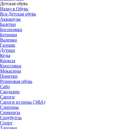
Детская обувь
Назад в Обувь
Вся Детская обувь
Аквашузы
Балетки
Босоножки
Ботинки
Валенки
Галоши
Дутики
Кеды
Кроксы
Кроссовки
Мокасины
Пинетки
Резиновая обувь
Сабо
Сандалии
Сапоги
Сапоги из пены (ЭВА)
Слипоны
Сникерсы
Сноубутсы
Спорт
Тапочки