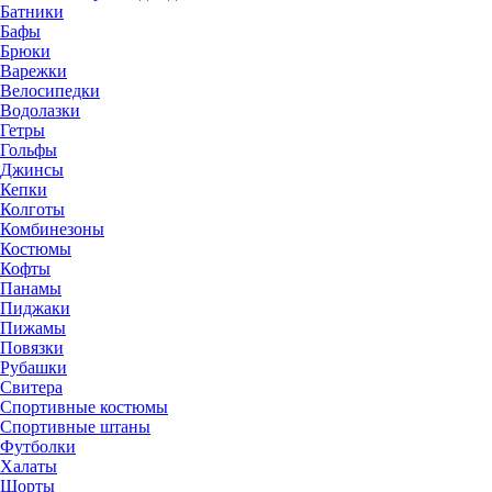
Батники
Бафы
Брюки
Варежки
Велосипедки
Водолазки
Гетры
Гольфы
Джинсы
Кепки
Колготы
Комбинезоны
Костюмы
Кофты
Панамы
Пиджаки
Пижамы
Повязки
Рубашки
Свитера
Спортивные костюмы
Спортивные штаны
Футболки
Халаты
Шорты