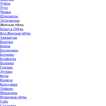
Туфли
Угги
Чешки
Шлепанцы
Эспадрильи
Женская обувь
Назад в Обувь
Вся Женская обувь
Аквашузы
Балетки
Берцы
Босоножки
Ботинки
Ботфорты
Валенки
Галоши
Дутики
Кеды
Кроксы
Кроссовки
Лоферы
Мокасины
Резиновая обувь
Сабо
Сандалии