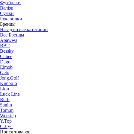
Футболки
Валізи
Сумки
Рукавички
Бренды
Назад во все категории
Все Бренды
Apawwa
BBT
Bessky
Clibee
Dago
Elmob
Geto
Jong.Golf
Kimbo-o
Lion
Luck Line
RGP
Sanlin
Tom.m
Weestep
Y.Top
С.Луч
Поиск товаров