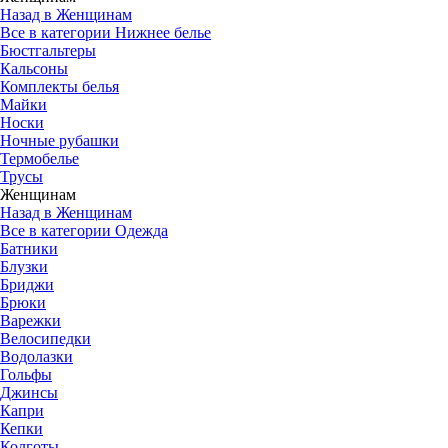
Назад в Женщинам
Все в категории Нижнее белье
Бюстгальтеры
Кальсоны
Комплекты белья
Майки
Носки
Ночные рубашки
Термобелье
Трусы
Женщинам
Назад в Женщинам
Все в категории Одежда
Батники
Блузки
Бриджи
Брюки
Варежки
Велосипедки
Водолазки
Гольфы
Джинсы
Капри
Кепки
Колготы