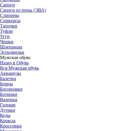
Сапоги
Сапоги из пены (ЭВА)
Слипоны
Сникерсы
Тапочки
Туфли
Угги
Чешки
Шлепанцы
Эспадрильи
Мужская обувь
Назад в Обувь
Вся Мужская обувь
Аквашузы
Балетки
Берцы
Босоножки
Ботинки
Валенки
Галоши
Дутики
Кеды
Кроксы
Кроссовки