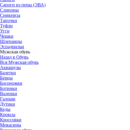
Сапоги из пены (ЭВА)
Слипоны
Сникерсы
Тапочки
Туфли
Угги
Чешки
Шлепанцы
Эспадрильи
Мужская обувь
Назад в Обувь
Вся Мужская обувь
Аквашузы
Балетки
Берцы
Босоножки
Ботинки
Валенки
Галоши
Дутики
Кеды
Кроксы
Кроссовки
Мокасины