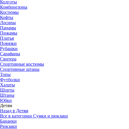
Колготы
Комбинезоны
Костюмы
Кофты
Лосины
Панамы
Пижамы
Платья
Повязки
Рубашки
Сарафаны
Свитера
Спортивные костюмы
Спортивные штаны
Топы
Футболки
Халаты
Шорты
Штаны
Юбки
Детям
Назад в Детям
Все в категории Сумки и рюкзаки
Бананки
Рюкзаки