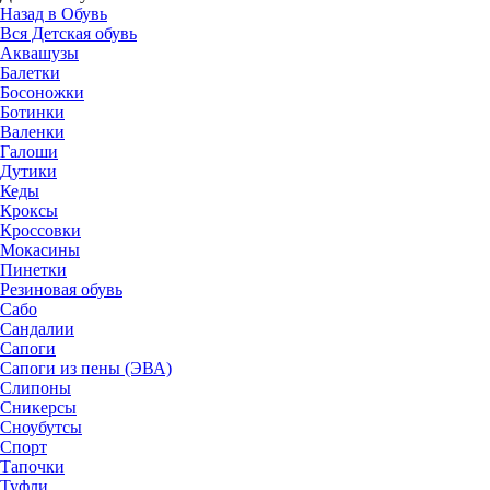
Назад в Обувь
Вся Детская обувь
Аквашузы
Балетки
Босоножки
Ботинки
Валенки
Галоши
Дутики
Кеды
Кроксы
Кроссовки
Мокасины
Пинетки
Резиновая обувь
Сабо
Сандалии
Сапоги
Сапоги из пены (ЭВА)
Слипоны
Сникерсы
Сноубутсы
Спорт
Тапочки
Туфли