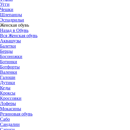
Угги
Чешки
Шлепанцы
Эспадрильи
Женская обувь
Назад в Обувь
Вся Женская обувь
Аквашузы
Балетки
Берцы
Босоножки
Ботинки
Ботфорты
Валенки
Галоши
Дутики
Кеды
Кроксы
Кроссовки
Лоферы
Мокасины
Резиновая обувь
Сабо
Сандалии
Сапоги