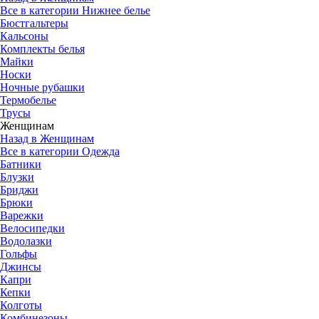
Все в категории Нижнее белье
Бюстгальтеры
Кальсоны
Комплекты белья
Майки
Носки
Ночные рубашки
Термобелье
Трусы
Женщинам
Назад в Женщинам
Все в категории Одежда
Батники
Блузки
Бриджи
Брюки
Варежки
Велосипедки
Водолазки
Гольфы
Джинсы
Капри
Кепки
Колготы
Комбинезоны