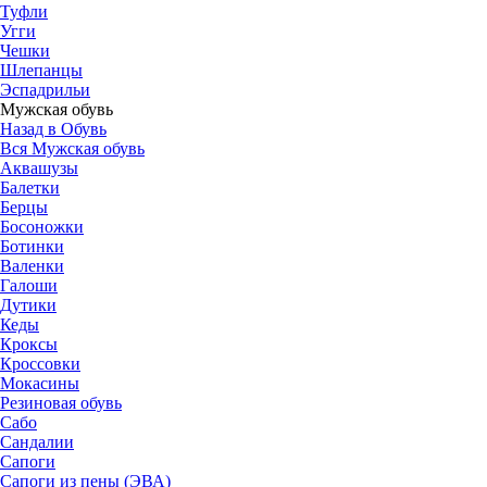
Туфли
Угги
Чешки
Шлепанцы
Эспадрильи
Мужская обувь
Назад в Обувь
Вся Мужская обувь
Аквашузы
Балетки
Берцы
Босоножки
Ботинки
Валенки
Галоши
Дутики
Кеды
Кроксы
Кроссовки
Мокасины
Резиновая обувь
Сабо
Сандалии
Сапоги
Сапоги из пены (ЭВА)