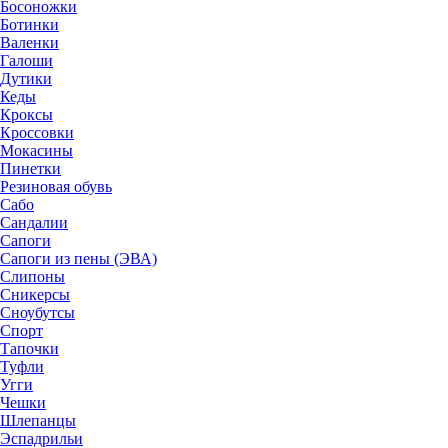
Босоножки
Ботинки
Валенки
Галоши
Дутики
Кеды
Кроксы
Кроссовки
Мокасины
Пинетки
Резиновая обувь
Сабо
Сандалии
Сапоги
Сапоги из пены (ЭВА)
Слипоны
Сникерсы
Сноубутсы
Спорт
Тапочки
Туфли
Угги
Чешки
Шлепанцы
Эспадрильи