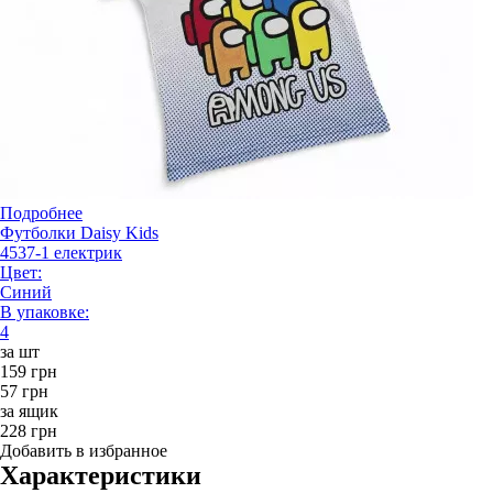
Подробнее
Футболки Daisy Kids
4537-1 електрик
Цвет:
Синий
В упаковке:
4
за шт
159 грн
57 грн
за ящик
228 грн
Добавить в избранное
Характеристики