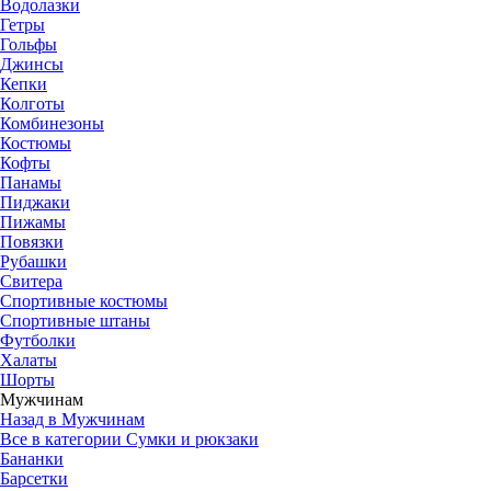
Водолазки
Гетры
Гольфы
Джинсы
Кепки
Колготы
Комбинезоны
Костюмы
Кофты
Панамы
Пиджаки
Пижамы
Повязки
Рубашки
Свитера
Спортивные костюмы
Спортивные штаны
Футболки
Халаты
Шорты
Мужчинам
Назад в Мужчинам
Все в категории Сумки и рюкзаки
Бананки
Барсетки