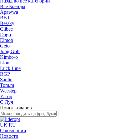
Назад во все категории
Все Бренды
Apawwa
BBT
Bessky
Clibee
Dago
Elmob
Geto
Jong.Golf
Kimbo-o
Lion
Luck Line
RGP
Sanlin
Tom.m
Weestep
Y.Top
С.Луч
Поиск товаров
UK
RU
О компании
Новости