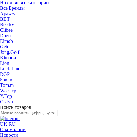
Назад во все категории
Все Бренды
Apawwa
BBT
Bessky
Clibee
Dago
Elmob
Geto
Jong.Golf
Kimbo-o
Lion
Luck Line
RGP
Sanlin
Tom.m
Weestep
Y.Top
С.Луч
Поиск товаров
UK
RU
О компании
Новости