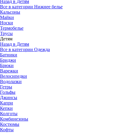
Назад в Детям
Все в категории Нижнее белье
Кальсоны
Майки
Носки
Термобелье
Трусы
Детям
Назад в Детям
Все в категории Одежда
Батники
Бриджи
Брюки
Варежки
Велосипедки
Водолазки
Гетры
Гольфы
Джинсы
Капри
Кепки
Колготы
Комбинезоны
Костюмы
Кофты