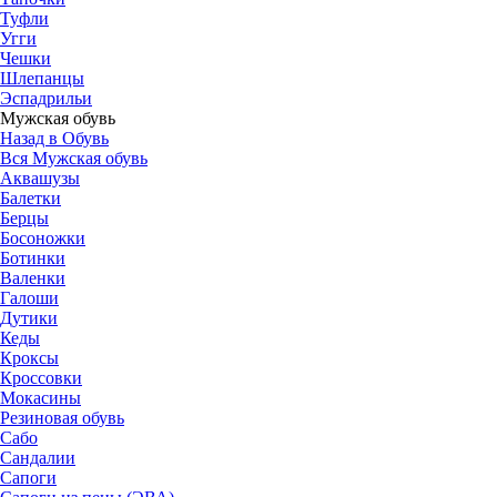
Туфли
Угги
Чешки
Шлепанцы
Эспадрильи
Мужская обувь
Назад в Обувь
Вся Мужская обувь
Аквашузы
Балетки
Берцы
Босоножки
Ботинки
Валенки
Галоши
Дутики
Кеды
Кроксы
Кроссовки
Мокасины
Резиновая обувь
Сабо
Сандалии
Сапоги