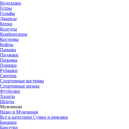
Водолазки
Гетры
Гольфы
Джинсы
Кепки
Колготы
Комбинезоны
Костюмы
Кофты
Панамы
Пиджаки
Пижамы
Повязки
Рубашки
Свитера
Спортивные костюмы
Спортивные штаны
Футболки
Халаты
Шорты
Мужчинам
Назад в Мужчинам
Все в категории Сумки и рюкзаки
Бананки
Барсетки