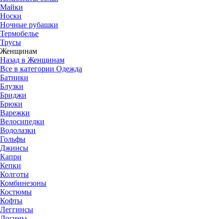
Майки
Носки
Ночные рубашки
Термобелье
Трусы
Женщинам
Назад в Женщинам
Все в категории Одежда
Батники
Блузки
Бриджи
Брюки
Варежки
Велосипедки
Водолазки
Гольфы
Джинсы
Капри
Кепки
Колготы
Комбинезоны
Костюмы
Кофты
Леггинсы
Лосины