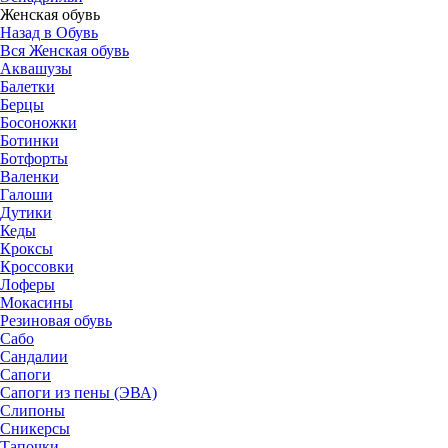
Женская обувь
Назад в Обувь
Вся Женская обувь
Аквашузы
Балетки
Берцы
Босоножки
Ботинки
Ботфорты
Валенки
Галоши
Дутики
Кеды
Кроксы
Кроссовки
Лоферы
Мокасины
Резиновая обувь
Сабо
Сандалии
Сапоги
Сапоги из пены (ЭВА)
Слипоны
Сникерсы
Тапочки