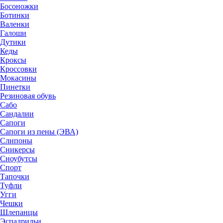
Босоножки
Ботинки
Валенки
Галоши
Дутики
Кеды
Кроксы
Кроссовки
Мокасины
Пинетки
Резиновая обувь
Сабо
Сандалии
Сапоги
Сапоги из пены (ЭВА)
Слипоны
Сникерсы
Сноубутсы
Спорт
Тапочки
Туфли
Угги
Чешки
Шлепанцы
Эспадрильи