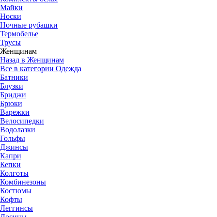
Майки
Носки
Ночные рубашки
Термобелье
Трусы
Женщинам
Назад в Женщинам
Все в категории Одежда
Батники
Блузки
Бриджи
Брюки
Варежки
Велосипедки
Водолазки
Гольфы
Джинсы
Капри
Кепки
Колготы
Комбинезоны
Костюмы
Кофты
Леггинсы
Лосины