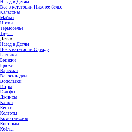
Назад в Детям
Все в категории Нижнее белье
Кальсоны
Майки
Носки
Термобелье
Трусы
Детям
Назад в Детям
Все в категории Одежда
Батники
Бриджи
Брюки
Варежки
Велосипедки
Водолазки
Гетры
Гольфы
Джинсы
Капри
Кепки
Колготы
Комбинезоны
Костюмы
Кофты