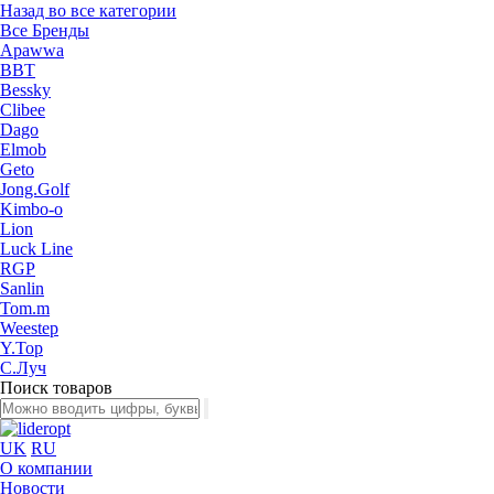
Назад во все категории
Все Бренды
Apawwa
BBT
Bessky
Clibee
Dago
Elmob
Geto
Jong.Golf
Kimbo-o
Lion
Luck Line
RGP
Sanlin
Tom.m
Weestep
Y.Top
С.Луч
Поиск товаров
UK
RU
О компании
Новости