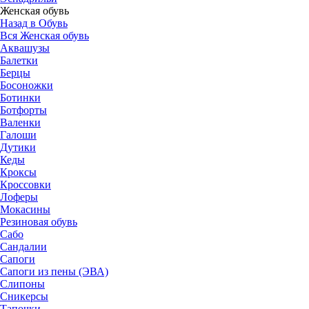
Женская обувь
Назад в Обувь
Вся Женская обувь
Аквашузы
Балетки
Берцы
Босоножки
Ботинки
Ботфорты
Валенки
Галоши
Дутики
Кеды
Кроксы
Кроссовки
Лоферы
Мокасины
Резиновая обувь
Сабо
Сандалии
Сапоги
Сапоги из пены (ЭВА)
Слипоны
Сникерсы
Тапочки