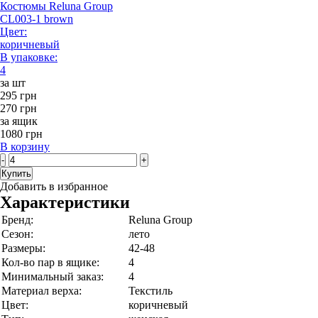
Костюмы Reluna Group
CL003-1 brown
Цвет:
коричневый
В упаковке:
4
за шт
295 грн
270 грн
за ящик
1080 грн
В корзину
-
+
Купить
Добавить в избранное
Характеристики
Бренд:
Reluna Group
Сезон:
лето
Размеры:
42-48
Кол-во пар в ящике:
4
Минимальный заказ:
4
Материал верха:
Текстиль
Цвет:
коричневый