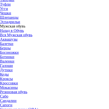
Туфли
Угги
Чешки
Шлепанцы
Эспадрильи
Мужская обувь
Назад в Обувь
Вся Мужская обувь
Аквашузы
Балетки
Берцы
Босоножки
Ботинки
Валенки
Галоши
Дутики
Кеды
Кроксы
Кроссовки
Мокасины
Резиновая обувь
Сабо
Сандалии
Сапоги