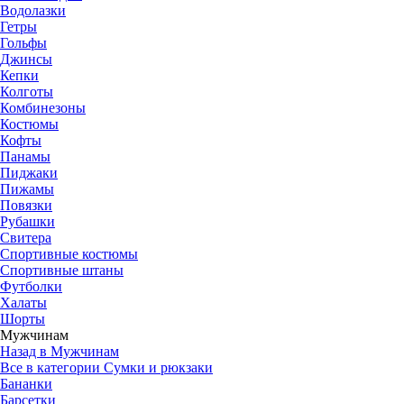
Водолазки
Гетры
Гольфы
Джинсы
Кепки
Колготы
Комбинезоны
Костюмы
Кофты
Панамы
Пиджаки
Пижамы
Повязки
Рубашки
Свитера
Спортивные костюмы
Спортивные штаны
Футболки
Халаты
Шорты
Мужчинам
Назад в Мужчинам
Все в категории Сумки и рюкзаки
Бананки
Барсетки