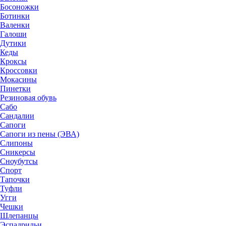
Босоножки
Ботинки
Валенки
Галоши
Дутики
Кеды
Кроксы
Кроссовки
Мокасины
Пинетки
Резиновая обувь
Сабо
Сандалии
Сапоги
Сапоги из пены (ЭВА)
Слипоны
Сникерсы
Сноубутсы
Спорт
Тапочки
Туфли
Угги
Чешки
Шлепанцы
Эспадрильи