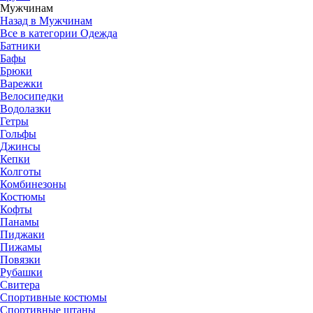
Мужчинам
Назад в Мужчинам
Все в категории Одежда
Батники
Бафы
Брюки
Варежки
Велосипедки
Водолазки
Гетры
Гольфы
Джинсы
Кепки
Колготы
Комбинезоны
Костюмы
Кофты
Панамы
Пиджаки
Пижамы
Повязки
Рубашки
Свитера
Спортивные костюмы
Спортивные штаны