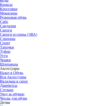
Кеды
Кроксы
Кроссовки
Мокасины
Резиновая обувь
Сабо
Сандалии
Сапоги
Сапоги из пены (ЭВА)
Слипоны
Спорт
Тапочки
Туфли
Угги
Чешки
Шлепанцы
Аксессуары
Назад в Обувь
Вся Аксессуары
Вкладыш в сапог
Джибитсы
Стельки
Уход за обувью
Чехлы для обуви
Детям