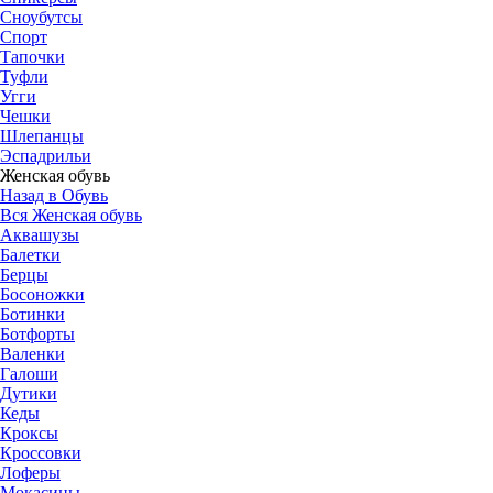
Сноубутсы
Спорт
Тапочки
Туфли
Угги
Чешки
Шлепанцы
Эспадрильи
Женская обувь
Назад в Обувь
Вся Женская обувь
Аквашузы
Балетки
Берцы
Босоножки
Ботинки
Ботфорты
Валенки
Галоши
Дутики
Кеды
Кроксы
Кроссовки
Лоферы
Мокасины