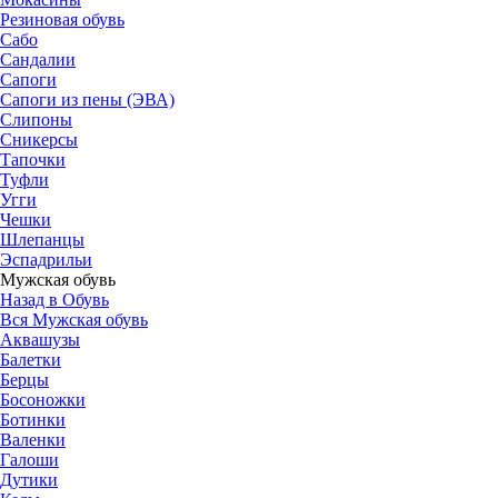
Резиновая обувь
Сабо
Сандалии
Сапоги
Сапоги из пены (ЭВА)
Слипоны
Сникерсы
Тапочки
Туфли
Угги
Чешки
Шлепанцы
Эспадрильи
Мужская обувь
Назад в Обувь
Вся Мужская обувь
Аквашузы
Балетки
Берцы
Босоножки
Ботинки
Валенки
Галоши
Дутики