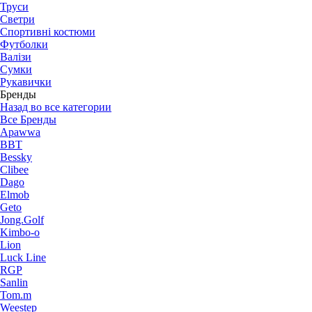
Труси
Светри
Спортивні костюми
Футболки
Валізи
Сумки
Рукавички
Бренды
Назад во все категории
Все Бренды
Apawwa
BBT
Bessky
Clibee
Dago
Elmob
Geto
Jong.Golf
Kimbo-o
Lion
Luck Line
RGP
Sanlin
Tom.m
Weestep