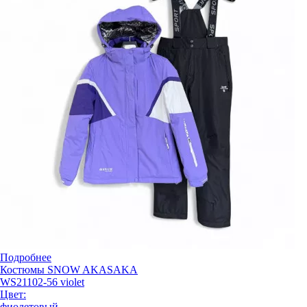
Подробнее
Костюмы SNOW AKASAKA
WS21102-56 violet
Цвет:
фиолетовый