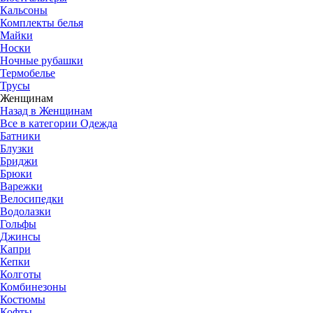
Кальсоны
Комплекты белья
Майки
Носки
Ночные рубашки
Термобелье
Трусы
Женщинам
Назад в Женщинам
Все в категории Одежда
Батники
Блузки
Бриджи
Брюки
Варежки
Велосипедки
Водолазки
Гольфы
Джинсы
Капри
Кепки
Колготы
Комбинезоны
Костюмы
Кофты