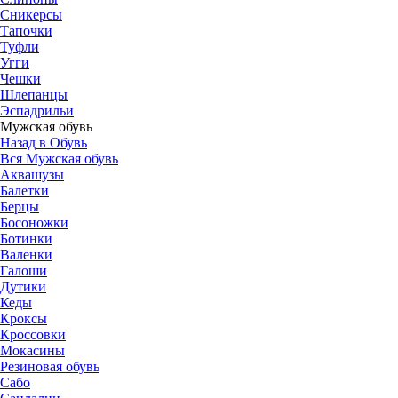
Сникерсы
Тапочки
Туфли
Угги
Чешки
Шлепанцы
Эспадрильи
Мужская обувь
Назад в Обувь
Вся Мужская обувь
Аквашузы
Балетки
Берцы
Босоножки
Ботинки
Валенки
Галоши
Дутики
Кеды
Кроксы
Кроссовки
Мокасины
Резиновая обувь
Сабо