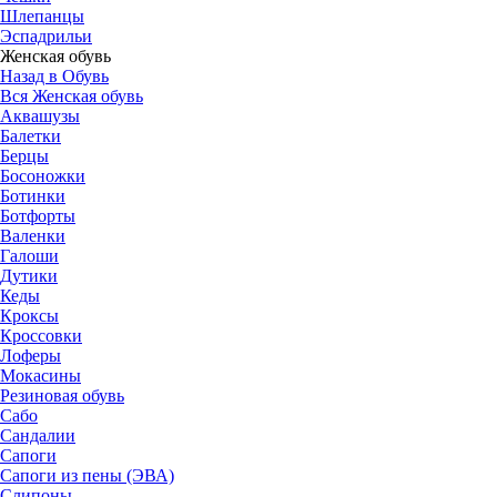
Шлепанцы
Эспадрильи
Женская обувь
Назад в Обувь
Вся Женская обувь
Аквашузы
Балетки
Берцы
Босоножки
Ботинки
Ботфорты
Валенки
Галоши
Дутики
Кеды
Кроксы
Кроссовки
Лоферы
Мокасины
Резиновая обувь
Сабо
Сандалии
Сапоги
Сапоги из пены (ЭВА)
Слипоны