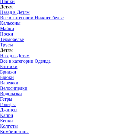
Шапки
Детям
Назад в Детям
Все в категории Нижнее белье
Кальсоны
Майки
Носки
Термобелье
Трусы
Детям
Назад в Детям
Все в категории Одежда
Батники
Бриджи
Брюки
Варежки
Велосипедки
Водолазки
Гетры
Гольфы
Джинсы
Капри
Кепки
Колготы
Комбинезоны