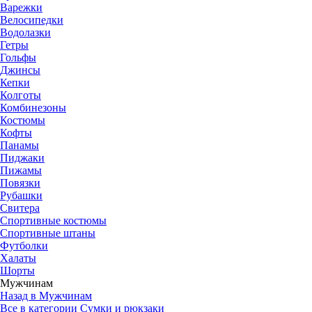
Варежки
Велосипедки
Водолазки
Гетры
Гольфы
Джинсы
Кепки
Колготы
Комбинезоны
Костюмы
Кофты
Панамы
Пиджаки
Пижамы
Повязки
Рубашки
Свитера
Спортивные костюмы
Спортивные штаны
Футболки
Халаты
Шорты
Мужчинам
Назад в Мужчинам
Все в категории Сумки и рюкзаки