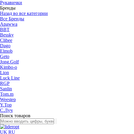
Рукавички
Бренды
Назад во все категории
Все Бренды
Apawwa
BBT
Bessky
Clibee
Dago
Elmob
Geto
Jong.Golf
Kimbo-o
Lion
Luck Line
RGP
Sanlin
Tom.m
Weestep
Y.Top
С.Луч
Поиск товаров
UK
RU