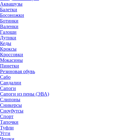
Аквашузы
Балетки
Босоножки
Ботинки
Валенки
Галоши
Дутики
Кеды
Кроксы
Кроссовки
Мокасины
Пинетки
Резиновая обувь
Сабо
Сандалии
Сапоги
Сапоги из пены (ЭВА)
Слипоны
Сникерсы
Сноубутсы
Спорт
Тапочки
Туфли
Угги
Чешки