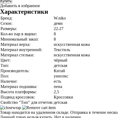
Купить
Добавить в избранное
Характеристики
Бренд:
W.niko
Сезон:
деми
Размеры:
22-27
Кол-во пар в ящике:
8
Минимальный заказ:
8
Материал верха:
искусственная кожа
Материал внутренний:
Текстиль
Материал стельки:
искусственная кожа
Цвет:
чёрный
Тип:
детская
Производитель:
Китай
Пол:
унисекс
Наличие:
есть
Материал подошвы:
пена
Высота платформы:
2,5
Подвид кроссовок:
Кроссовки
Свойство "Тип" для отчетов:
детская
Товар находится на удаленном складе. Отправка в течение неск
Данный товар нельзя купить. Нет в наличии.